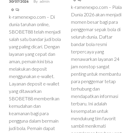
30/07/2026
By
admin
k-ramenexpo.com – Piala
0
Dunia 2026 akan menjadi
k-ramenexpo.com – Di
momen besar bagi para
dunia taruhan online,
penggemar sepak bola di
SBOBET88 telah menjadi
seluruh dunia. Daftar
salah satu bandar judi bola
bandar bola resmi
yang paling dicari. Dengan
terpercaya yang
layanan yang cepat dan
menawarkan layanan 24
aman, pemain kini bisa
jam nonstop sangat
melakukan deposit
penting untuk membantu
menggunakan e-wallet.
para penggemar tetap
Layanan deposit e-wallet
terhubung dan
yang ditawarkan
mendapatkan informasi
SBOBET88 memberikan
terbaru. Ini adalah
kemudahan dan
kesempatan untuk
keamanan bagi para
mendukung tim favorit
pengguna dalam bermain
sambil menikmati
judi bola. Pemain dapat