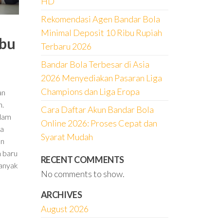
HD
Rekomendasi Agen Bandar Bola
Minimal Deposit 10 Ribu Rupiah
ibu
Terbaru 2026
Bandar Bola Terbesar di Asia
2026 Menyediakan Pasaran Liga
Champions dan Liga Eropa
an
n.
Cara Daftar Akun Bandar Bola
alam
Online 2026: Proses Cepat dan
la
Syarat Mudah
un
n baru
RECENT COMMENTS
anyak
No comments to show.
ARCHIVES
August 2026