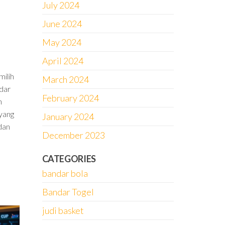
July 2024
June 2024
May 2024
April 2024
ilih
March 2024
dar
February 2024
n
yang
January 2024
dan
December 2023
a
CATEGORIES
bandar bola
Bandar Togel
judi basket