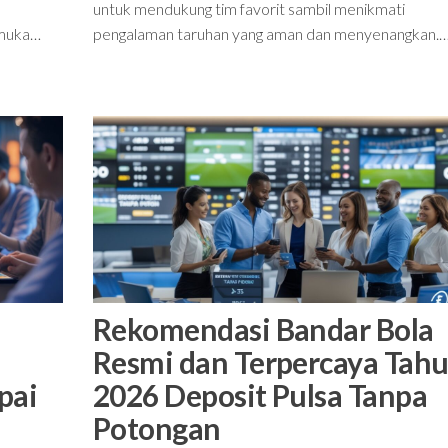
untuk mendukung tim favorit sambil menikmati
rmuka…
pengalaman taruhan yang aman dan menyenangkan.
Rekomendasi Bandar Bola
Resmi dan Terpercaya Tah
pai
2026 Deposit Pulsa Tanpa
Potongan