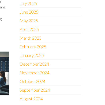
a
July 2025
yang
June 2025
g
May 2025
April 2025
March 2025
February 2025
January 2025
December 2024
November 2024
October 2024
September 2024
August 2024