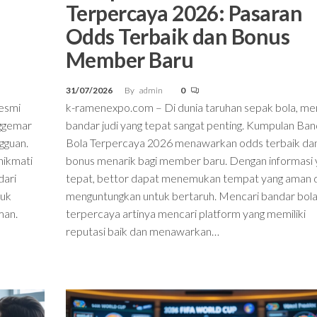
Terpercaya 2026: Pasaran
Odds Terbaik dan Bonus
Member Baru
31/07/2026
By
admin
0
resmi
k-ramenexpo.com – Di dunia taruhan sepak bola, mem
nggemar
bandar judi yang tepat sangat penting. Kumpulan Ban
ngguan.
Bola Terpercaya 2026 menawarkan odds terbaik da
nikmati
bonus menarik bagi member baru. Dengan informasi 
dari
tepat, bettor dapat menemukan tempat yang aman 
tuk
menguntungkan untuk bertaruh. Mencari bandar bol
man.
terpercaya artinya mencari platform yang memiliki
reputasi baik dan menawarkan…