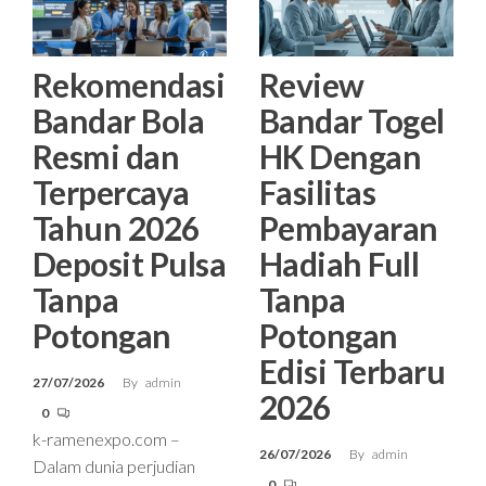
Rekomendasi
Review
Bandar Bola
Bandar Togel
Resmi dan
HK Dengan
Terpercaya
Fasilitas
Tahun 2026
Pembayaran
Deposit Pulsa
Hadiah Full
Tanpa
Tanpa
Potongan
Potongan
Edisi Terbaru
27/07/2026
By
admin
2026
0
k-ramenexpo.com –
26/07/2026
By
admin
Dalam dunia perjudian
0