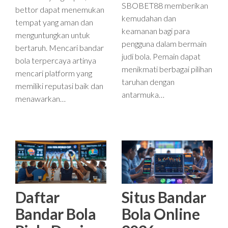
SBOBET88 memberikan
bettor dapat menemukan
kemudahan dan
tempat yang aman dan
keamanan bagi para
menguntungkan untuk
pengguna dalam bermain
bertaruh. Mencari bandar
judi bola. Pemain dapat
bola terpercaya artinya
menikmati berbagai pilihan
mencari platform yang
taruhan dengan
memiliki reputasi baik dan
antarmuka…
menawarkan…
Daftar
Situs Bandar
Bandar Bola
Bola Online