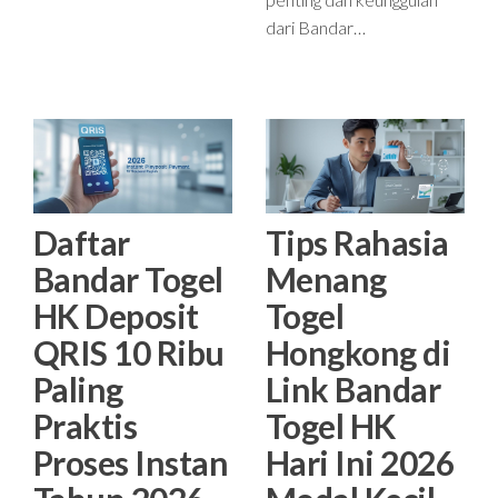
dari Bandar…
Daftar
Tips Rahasia
Bandar Togel
Menang
HK Deposit
Togel
QRIS 10 Ribu
Hongkong di
Paling
Link Bandar
Praktis
Togel HK
Proses Instan
Hari Ini 2026