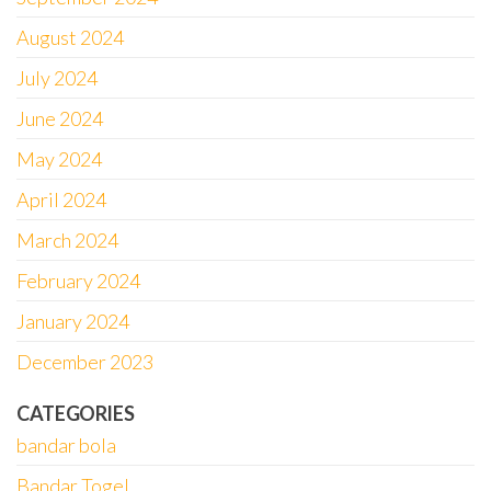
August 2024
July 2024
June 2024
May 2024
April 2024
March 2024
February 2024
January 2024
December 2023
CATEGORIES
bandar bola
Bandar Togel