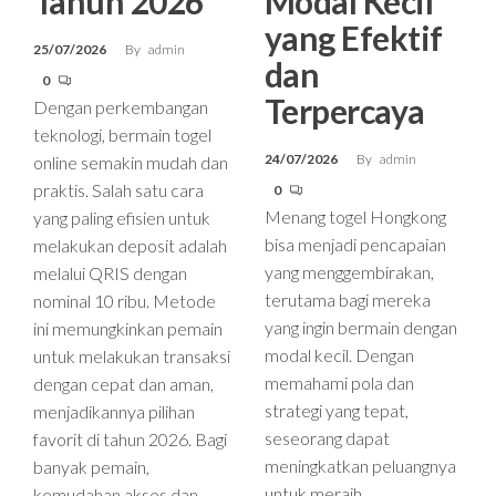
Tahun 2026
Modal Kecil
yang Efektif
25/07/2026
By
admin
dan
0
Terpercaya
Dengan perkembangan
teknologi, bermain togel
24/07/2026
By
admin
online semakin mudah dan
praktis. Salah satu cara
0
Menang togel Hongkong
yang paling efisien untuk
bisa menjadi pencapaian
melakukan deposit adalah
yang menggembirakan,
melalui QRIS dengan
terutama bagi mereka
nominal 10 ribu. Metode
yang ingin bermain dengan
ini memungkinkan pemain
modal kecil. Dengan
untuk melakukan transaksi
memahami pola dan
dengan cepat dan aman,
strategi yang tepat,
menjadikannya pilihan
seseorang dapat
favorit di tahun 2026. Bagi
meningkatkan peluangnya
banyak pemain,
untuk meraih
kemudahan akses dan