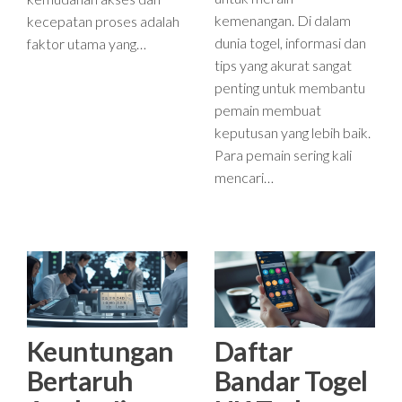
kemenangan. Di dalam
kecepatan proses adalah
dunia togel, informasi dan
faktor utama yang…
tips yang akurat sangat
penting untuk membantu
pemain membuat
keputusan yang lebih baik.
Para pemain sering kali
mencari…
Keuntungan
Daftar
Bertaruh
Bandar Togel