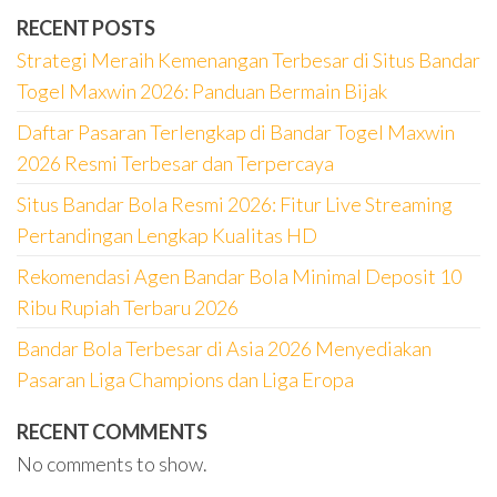
RECENT POSTS
Strategi Meraih Kemenangan Terbesar di Situs Bandar
Togel Maxwin 2026: Panduan Bermain Bijak
Daftar Pasaran Terlengkap di Bandar Togel Maxwin
2026 Resmi Terbesar dan Terpercaya
Situs Bandar Bola Resmi 2026: Fitur Live Streaming
Pertandingan Lengkap Kualitas HD
Rekomendasi Agen Bandar Bola Minimal Deposit 10
Ribu Rupiah Terbaru 2026
Bandar Bola Terbesar di Asia 2026 Menyediakan
Pasaran Liga Champions dan Liga Eropa
RECENT COMMENTS
No comments to show.