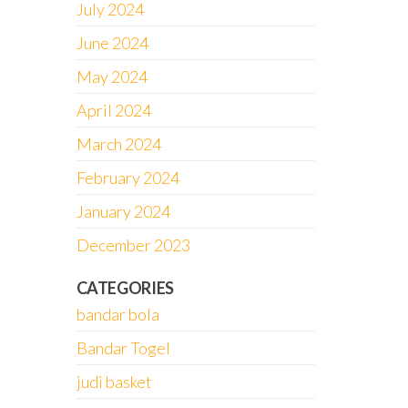
July 2024
June 2024
May 2024
April 2024
March 2024
February 2024
January 2024
December 2023
CATEGORIES
bandar bola
Bandar Togel
judi basket