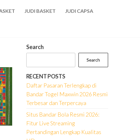
BASKET
JUDI BASKET
JUDI CAPSA
Search
Search
RECENT POSTS
Daftar Pasaran Terlengkap di
Bandar Togel Maxwin 2026 Resmi
Terbesar dan Terpercaya
Situs Bandar Bola Resmi 2026:
Fitur Live Streaming
Pertandingan Lengkap Kualitas