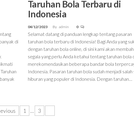
Taruhan Bola Terbaru di
Indonesia
04/12/2023
By
admin
0
entang
Selamat datang di panduan lengkap tentang pasaran
banyak di
taruhan bola terbaru di Indonesia! Bagi Anda yang su
dengan taruhan bola online, di sini kami akan memba
k
segala yang perlu Anda ketahui tentang taruhan bola 
ikmati
merekomendasikan beberapa bandar bola terpercay
 Taruhan
Indonesia. Pasaran taruhan bola sudah menjadi salah 
n banyak
hiburan yang populer di Indonesia. Dengan taruhan…
revious
1
…
3
4