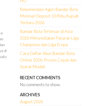
HD
Rekomendasi Agen Bandar Bola
Minimal Deposit 10 Ribu Rupiah
Terbaru 2026
Bandar Bola Terbesar di Asia
ka
2026 Menyediakan Pasaran Liga
has
Champions dan Liga Eropa
dan
a di
Cara Daftar Akun Bandar Bola
satu
Online 2026: Proses Cepat dan
Syarat Mudah
RECENT COMMENTS
No comments to show.
ARCHIVES
August 2026