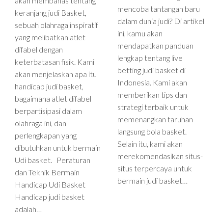
akan membahas tentang
mencoba tantangan baru
keranjang judi Basket,
dalam dunia judi? Di artikel
sebuah olahraga inspiratif
ini, kamu akan
yang melibatkan atlet
mendapatkan panduan
difabel dengan
lengkap tentang live
keterbatasan fisik. Kami
betting judi basket di
akan menjelaskan apa itu
Indonesia. Kami akan
handicap judi basket,
memberikan tips dan
bagaimana atlet difabel
strategi terbaik untuk
berpartisipasi dalam
memenangkan taruhan
olahraga ini, dan
langsung bola basket.
perlengkapan yang
Selain itu, kami akan
dibutuhkan untuk bermain
merekomendasikan situs-
Udi basket. Peraturan
situs terpercaya untuk
dan Teknik Bermain
bermain judi basket…
Handicap Udi Basket
Handicap judi basket
adalah…