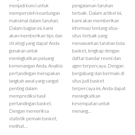
menjadi kunci untuk
pengalaman taruhan
memperoleh keuntungan
terbaik. Dalam artikel ini,
maksimal dalam taruhan.
kami akan memberikan
Dalam bagian ini, kami
informasi tentang situs-
akan memberikan tips dan
situs terbaik yang
strategi yang dapat Anda
menawarkan taruhan bola
gunakan untuk
basket, lengkap dengan
meningkatkan peluang
daftar bandar resmi dan
kemenangan Anda. Analisis
agen terpercaya. Dengan
pertandingan merupakan
bergabung dan bermain di
langkah awal yang sangat
situs judi basket
penting dalam
terpercaya ini, Anda dapat
memprediksi hasil
meningkatkan
pertandingan basket.
kesempatan untuk
Dengan memeriksa
menang…
statistik pemain basket,
melihat…