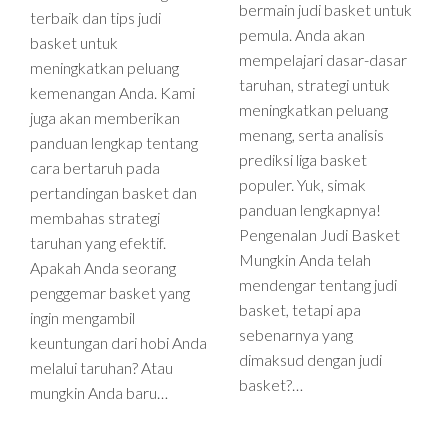
bermain judi basket untuk
terbaik dan tips judi
pemula. Anda akan
basket untuk
mempelajari dasar-dasar
meningkatkan peluang
taruhan, strategi untuk
kemenangan Anda. Kami
meningkatkan peluang
juga akan memberikan
menang, serta analisis
panduan lengkap tentang
prediksi liga basket
cara bertaruh pada
populer. Yuk, simak
pertandingan basket dan
panduan lengkapnya!
membahas strategi
Pengenalan Judi Basket
taruhan yang efektif.
Mungkin Anda telah
Apakah Anda seorang
mendengar tentang judi
penggemar basket yang
basket, tetapi apa
ingin mengambil
sebenarnya yang
keuntungan dari hobi Anda
dimaksud dengan judi
melalui taruhan? Atau
basket?…
mungkin Anda baru…