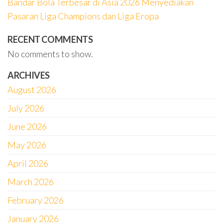
Bandar Bola Terbesar di Asia 2026 Menyediakan
Pasaran Liga Champions dan Liga Eropa
RECENT COMMENTS
No comments to show.
ARCHIVES
August 2026
July 2026
June 2026
May 2026
April 2026
March 2026
February 2026
January 2026