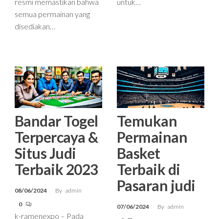
resmi memastikan bahwa
untuk…
semua permainan yang
disediakan…
Bandar Togel
Temukan
Terpercaya &
Permainan
Situs Judi
Basket
Terbaik 2023
Terbaik di
Pasaran judi
08/06/2024
By
admin
0
07/06/2024
By
admin
k-ramenexpo – Pada