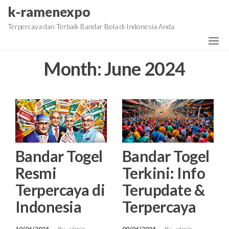
Skip
k-ramenexpo
to
Terpercaya dan Terbaik Bandar Bola di Indonesia Anda
the
content
Month:
June 2024
Bandar Togel
Bandar Togel
Resmi
Terkini: Info
Terpercaya di
Terupdate &
Indonesia
Terpercaya
10/06/2024
By
admin
09/06/2024
By
admin