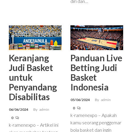
diri dan…
Keranjang
Panduan Live
Judi Basket
Betting Judi
untuk
Basket
Penyandang
Indonesia
Disabilitas
05/06/2024
By
admin
0
06/06/2024
By
admin
k-ramenexpo – Apakah
0
kamu seorang penggemar
k-ramenexpo – Artikel ini
bola basket dan ingin