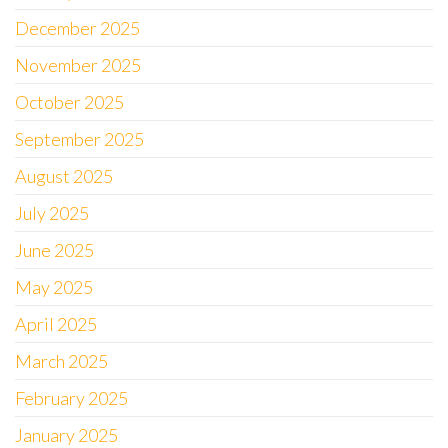
December 2025
November 2025
October 2025
September 2025
August 2025
July 2025
June 2025
May 2025
April 2025
March 2025
February 2025
January 2025