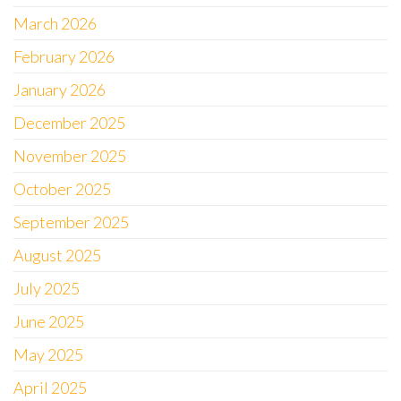
March 2026
February 2026
January 2026
December 2025
November 2025
October 2025
September 2025
August 2025
July 2025
June 2025
May 2025
April 2025