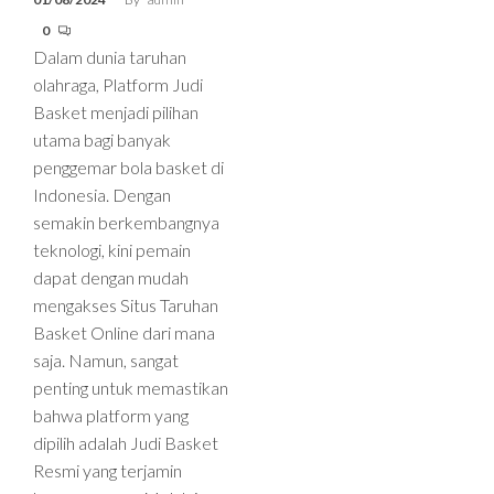
0
Dalam dunia taruhan
olahraga, Platform Judi
Basket menjadi pilihan
utama bagi banyak
penggemar bola basket di
Indonesia. Dengan
semakin berkembangnya
teknologi, kini pemain
dapat dengan mudah
mengakses Situs Taruhan
Basket Online dari mana
saja. Namun, sangat
penting untuk memastikan
bahwa platform yang
dipilih adalah Judi Basket
Resmi yang terjamin