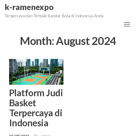
Skip
k-ramenexpo
to
Terpercaya dan Terbaik Bandar Bola di Indonesia Anda
the
content
Month:
August 2024
Platform Judi
Basket
Terpercaya di
Indonesia
01/08/2024
By
admin