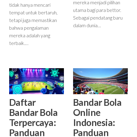
mereka menjadi pilihan
tidak hanya mencari
utama bagi para bettor.
tempat untuk bertaruh,
Sebagai pendatang baru
tetapi juga memastikan
dalam dunia…
bahwa pengalaman
mereka adalah yang
terbaik.…
Daftar
Bandar Bola
Bandar Bola
Online
Terpercaya:
Indonesia:
Panduan
Panduan