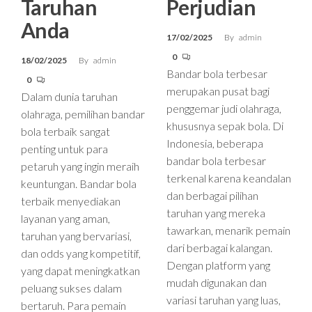
Taruhan
Perjudian
Anda
17/02/2025
By
admin
0
18/02/2025
By
admin
Bandar bola terbesar
0
merupakan pusat bagi
Dalam dunia taruhan
penggemar judi olahraga,
olahraga, pemilihan bandar
khususnya sepak bola. Di
bola terbaik sangat
Indonesia, beberapa
penting untuk para
bandar bola terbesar
petaruh yang ingin meraih
terkenal karena keandalan
keuntungan. Bandar bola
dan berbagai pilihan
terbaik menyediakan
taruhan yang mereka
layanan yang aman,
tawarkan, menarik pemain
taruhan yang bervariasi,
dari berbagai kalangan.
dan odds yang kompetitif,
Dengan platform yang
yang dapat meningkatkan
mudah digunakan dan
peluang sukses dalam
variasi taruhan yang luas,
bertaruh. Para pemain