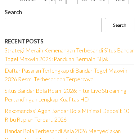
pagination
Search
Search
RECENT POSTS
Strategi Meraih Kemenangan Terbesar di Situs Bandar
Togel Maxwin 2026: Panduan Bermain Bijak
Daftar Pasaran Terlengkap di Bandar Togel Maxwin
2026 Resmi Terbesar dan Terpercaya
Situs Bandar Bola Resmi 2026: Fitur Live Streaming
Pertandingan Lengkap Kualitas HD
Rekomendasi Agen Bandar Bola Minimal Deposit 10
Ribu Rupiah Terbaru 2026
Bandar Bola Terbesar di Asia 2026 Menyediakan