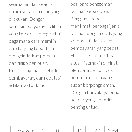
bagi para penggemar
keamanan dan keadilan
taruhan sepak bola.
dalam setiap taruhan yang
Pengguna dapat
dilakukan. Dengan
menikmati berbagai jenis
semakin banyaknya pilihan
taruhan dengan odds yang
yang tersedia, mengetahui
kompetitif dan sistem
bagaimana cara memilih
pembayaran yang cepat.
bandar yang tepat bisa
Hal ini membuat situs-
menghindarkan pemain
situs ini semakin diminati
dari risiko penipuan.
oleh para bettor, baik
Kualitas layanan, metode
pemula maupun yang
pembayaran, dan reputasi
sudah berpengalaman.
adalah faktor kunci…
Dengan banyaknya pilihan
bandar yang tersedia,
penting untuk…
Posts
Previous
1
…
8
9
10
…
20
Next