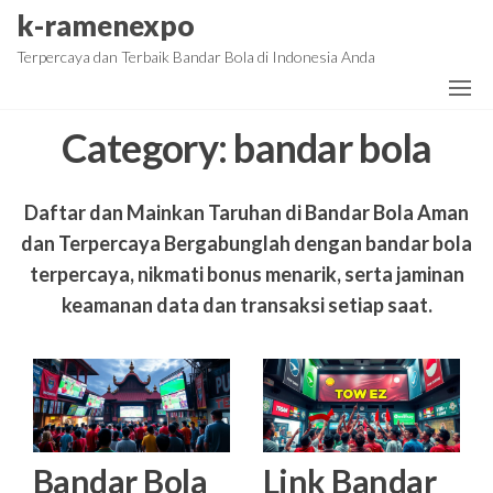
Skip
k-ramenexpo
to
Terpercaya dan Terbaik Bandar Bola di Indonesia Anda
the
content
Category:
bandar bola
Daftar dan Mainkan Taruhan di Bandar Bola Aman
dan Terpercaya Bergabunglah dengan bandar bola
terpercaya, nikmati bonus menarik, serta jaminan
keamanan data dan transaksi setiap saat.
Bandar Bola
Link Bandar