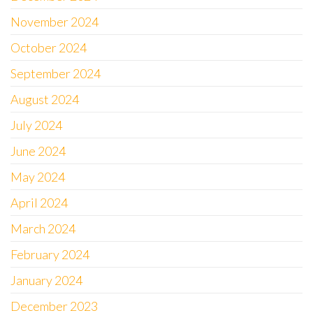
November 2024
October 2024
September 2024
August 2024
July 2024
June 2024
May 2024
April 2024
March 2024
February 2024
January 2024
December 2023