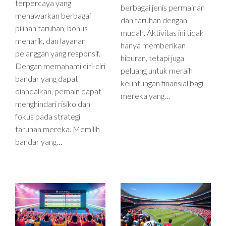
terpercaya yang
berbagai jenis permainan
menawarkan berbagai
dan taruhan dengan
pilihan taruhan, bonus
mudah. Aktivitas ini tidak
menarik, dan layanan
hanya memberikan
pelanggan yang responsif.
hiburan, tetapi juga
Dengan memahami ciri-ciri
peluang untuk meraih
bandar yang dapat
keuntungan finansial bagi
diandalkan, pemain dapat
mereka yang…
menghindari risiko dan
fokus pada strategi
taruhan mereka. Memilih
bandar yang…