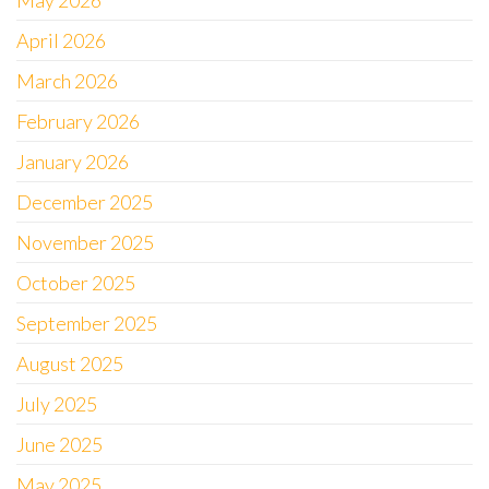
April 2026
March 2026
February 2026
January 2026
December 2025
November 2025
October 2025
September 2025
August 2025
July 2025
June 2025
May 2025