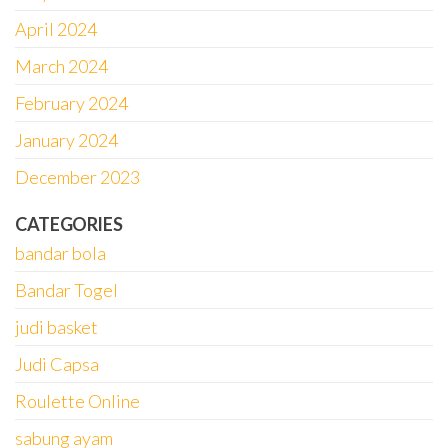
April 2024
March 2024
February 2024
January 2024
December 2023
CATEGORIES
bandar bola
Bandar Togel
judi basket
Judi Capsa
Roulette Online
sabung ayam