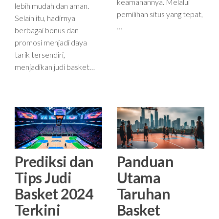
keamanannya. Melalui
lebih mudah dan aman.
pemilihan situs yang tepat,
Selain itu, hadirnya
…
berbagai bonus dan
promosi menjadi daya
tarik tersendiri,
menjadikan judi basket…
Prediksi dan
Panduan
Tips Judi
Utama
Basket 2024
Taruhan
Terkini
Basket