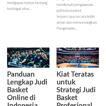
mengupas tuntas tentang
menikmati pengalaman
berbagai situs…
judi bola basket
terpercaya secara lebih
aman dan menyenangkan.
Pengenalan…
Panduan
Kiat Teratas
Lengkap Judi
untuk
Basket
Strategi Judi
Online di
Basket
Indonesia
Profesional