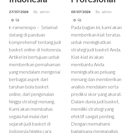
27/07/2024
By
admin
05/07/2024
By
admin
0
0
k-ramenexpo – Selamat
Pada bagian ini, kami akan
datang di panduan
memberikan kiat teratas
komprehensif tentang judi
untuk meningkatkan
basket online di Indonesia.
strategi judi basket Anda.
Artikel ini bertujuan untuk
Kiat-kiat ini akan
memberikan pemahaman
membantu Anda
yang mendalam mengenai
meningkatkan peluang
berbagai aspek dari
menang dan memberikan
taruhan bola basket
analisis mendalam serta
online, dari pengenalan
prediksi skor yang akurat.
hingga strategi menang.
Dalam dunia judi basket,
Kami akan membahas
memiliki strategi yang
segala hal mulai dari
efektif sangat penting.
sejarah judi basket di
Dengan memahami
Indonesia hingga cara
bagaimana menganalisis