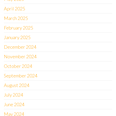
April 2025
March 2025
February 2025
January 2025
December 2024
November 2024
October 2024
September 2024
August 2024
July 2024
June 2024
May 2024