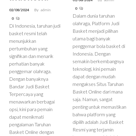
0
02/08/2024
By
admin
Dalam dunia taruhan
0
olahraga, Platform Judi
Di Indonesia, taruhan judi
Basket menjadi pilihan
basket resmi telah
utama bagi banyak
menunjukkan
penggemar bola basket di
pertumbuhan yang
Indonesia. Dengan
signifikan dan menarik
semakin berkembangnya
perhatian banyak
teknologi, kini pemain
penggemar olahraga.
dapat dengan mudah
Dengan banyaknya
mengakses Situs Taruhan
Bandar Judi Basket
Basket Online dari mana
Terpercaya yang
saja. Namun, sangat
menawarkan berbagai
penting untuk memastikan
opsi, kini para pemain
bahwa platform yang
dapat menikmati
dipilih adalah Judi Basket
pengalaman Taruhan
Resmi yang terjamin
Basket Online dengan