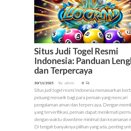
Situs Judi Togel Resmi
Indonesia: Panduan Len
dan Terpercaya
30/11/2025
By
admin
0
Situs judi togel resmi Indonesia menawarkan ber
peluang menarik bagi para pemain yang mencari
pengalaman aman dan terpercaya. Dengan memili
yang terverifikasi, pemain dapat menikmati perm
dengan waktu downtime minimal dan keamanan m
Di tengah banyaknya pilihan yang ada, penting un