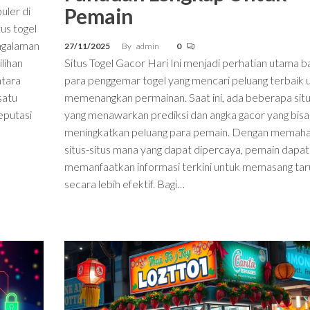
Pemain
uler di
us togel
ngalaman
27/11/2025
By
admin
0
lihan
Situs Togel Gacor Hari Ini menjadi perhatian utama b
ntara
para penggemar togel yang mencari peluang terbaik 
satu
memenangkan permainan. Saat ini, ada beberapa sit
eputasi
yang menawarkan prediksi dan angka gacor yang bisa
meningkatkan peluang para pemain. Dengan memah
situs-situs mana yang dapat dipercaya, pemain dapat
memanfaatkan informasi terkini untuk memasang ta
secara lebih efektif. Bagi…