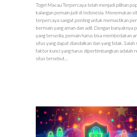
Togel Macau Terpercaya telah menjadi pilihan pop
kalangan pemain judi di Indonesia. Menemukan sit
terpercaya sangat penting untuk memastikan pe
bermain yang aman dan adil. Dengan banyaknya pi
yang tersedia, pemain harus bisa membedakan a
situs yang dapat diandalkan dan yang tidak. Salah 
faktor kunci yang harus dipertimbangkan adalah r
situs tersebut…