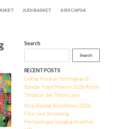
BASKET
JUDI BASKET
JUDI CAPSA
g
Search
Search
RECENT POSTS
Daftar Pasaran Terlengkap di
Bandar Togel Maxwin 2026 Resmi
Terbesar dan Terpercaya
Situs Bandar Bola Resmi 2026:
Fitur Live Streaming
Pertandingan Lengkap Kualitas