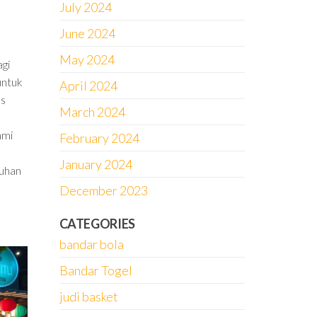
July 2024
June 2024
May 2024
agi
untuk
April 2024
us
March 2024
ami
February 2024
January 2024
ruhan
December 2023
CATEGORIES
bandar bola
Bandar Togel
judi basket