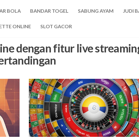
AR BOLA
BANDAR TOGEL
SABUNG AYAM
JUDI 
ETTE ONLINE
SLOT GACOR
ine dengan fitur live streamin
ertandingan