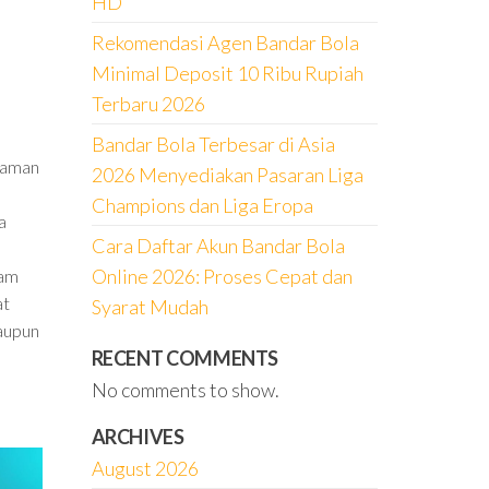
HD
Rekomendasi Agen Bandar Bola
Minimal Deposit 10 Ribu Rupiah
Terbaru 2026
Bandar Bola Terbesar di Asia
 aman
2026 Menyediakan Pasaran Liga
Champions dan Liga Eropa
a
Cara Daftar Akun Bandar Bola
n
Online 2026: Proses Cepat dan
lam
at
Syarat Mudah
aupun
RECENT COMMENTS
No comments to show.
ARCHIVES
August 2026