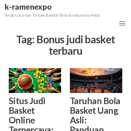
Skip
k-ramenexpo
to
Terpercaya dan Terbaik Bandar Bola di Indonesia Anda
the
content
Tag:
Bonus judi basket
terbaru
Situs Judi
Taruhan Bola
Basket
Basket Uang
Online
Asli:
Terpercaya:
Panduan