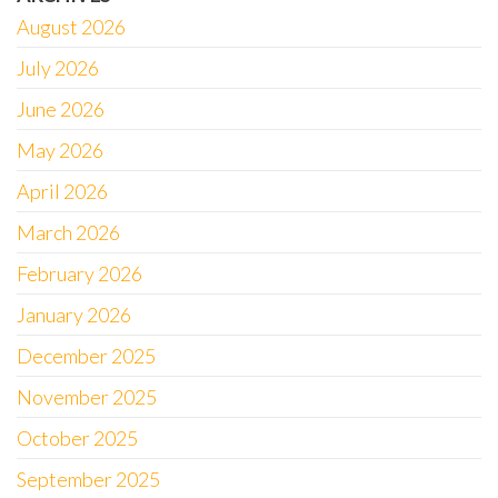
August 2026
July 2026
June 2026
May 2026
April 2026
March 2026
February 2026
January 2026
December 2025
November 2025
October 2025
September 2025