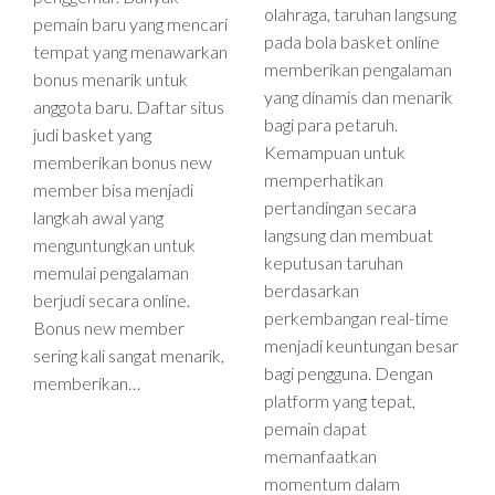
olahraga, taruhan langsung
pemain baru yang mencari
pada bola basket online
tempat yang menawarkan
memberikan pengalaman
bonus menarik untuk
yang dinamis dan menarik
anggota baru. Daftar situs
bagi para petaruh.
judi basket yang
Kemampuan untuk
memberikan bonus new
memperhatikan
member bisa menjadi
pertandingan secara
langkah awal yang
langsung dan membuat
menguntungkan untuk
keputusan taruhan
memulai pengalaman
berdasarkan
berjudi secara online.
perkembangan real-time
Bonus new member
menjadi keuntungan besar
sering kali sangat menarik,
bagi pengguna. Dengan
memberikan…
platform yang tepat,
pemain dapat
memanfaatkan
momentum dalam