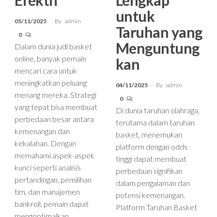
untuk
05/11/2025
By
admin
Taruhan yang
0
Menguntung
Dalam dunia judi basket
online, banyak pemain
kan
mencari cara untuk
meningkatkan peluang
04/11/2025
By
admin
menang mereka. Strategi
0
yang tepat bisa membuat
Di dunia taruhan olahraga,
perbedaan besar antara
terutama dalam taruhan
kemenangan dan
basket, menemukan
kekalahan. Dengan
platform dengan odds
memahami aspek-aspek
tinggi dapat membuat
kunci seperti analisis
perbedaan signifikan
pertandingan, pemilihan
dalam pengalaman dan
tim, dan manajemen
potensi kemenangan.
bankroll, pemain dapat
Platform Taruhan Basket
mengoptimalkan