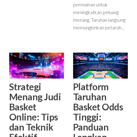
permainan untuk
meningkatkan peluang
menang. Taruhan langsung
memungkinkan petaruh…
Strategi
Platform
Menang Judi
Taruhan
Basket
Basket Odds
Online: Tips
Tinggi:
dan Teknik
Panduan
Efektif
Lengkap