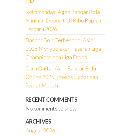
HD
Rekomendasi Agen Bandar Bola
Minimal Deposit 10 Ribu Rupiah
Terbaru 2026
Bandar Bola Terbesar di Asia
2026 Menyediakan Pasaran Liga
Champions dan Liga Eropa
Cara Daftar Akun Bandar Bola
Online 2026: Proses Cepat dan
Syarat Mudah
RECENT COMMENTS
No comments to show.
ARCHIVES
August 2026