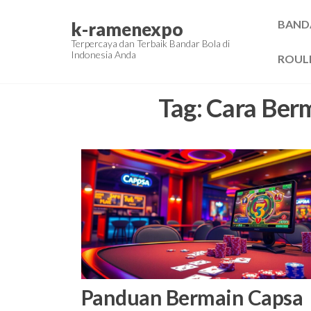
Skip
BAND
k-ramenexpo
to
Terpercaya dan Terbaik Bandar Bola di
the
Indonesia Anda
ROUL
content
Tag:
Cara Ber
Panduan Bermain Capsa