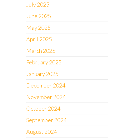
July 2025
June 2025
May 2025
April 2025
March 2025
February 2025
January 2025
December 2024
November 2024
October 2024
September 2024
August 2024