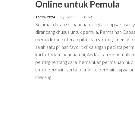
Online untuk Pemula
16/12/2024
By
admin
0
Selamat datang di panduan lengkap capsa susun 
dirancang khusus untuk pemula. Permainan Capsa o
memadukan keterampilan dan strategi, menjadik
salah satu pilihan favorit di kalangan pecinta per
kartu. Dalam panduan ini, Anda akan menemukan 
penting tentang cara memainkan permainan ini, d
untuk bermain, serta teknik jitu bermain capsa on
menang…