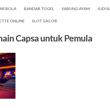
AR BOLA
BANDAR TOGEL
SABUNG AYAM
JUDI 
ETTE ONLINE
SLOT GACOR
main Capsa untuk Pemula