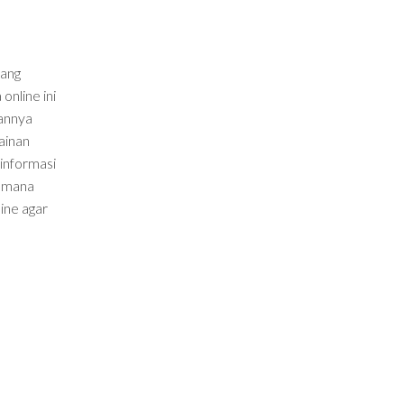
yang
nline ini
annya
mainan
informasi
i mana
line agar