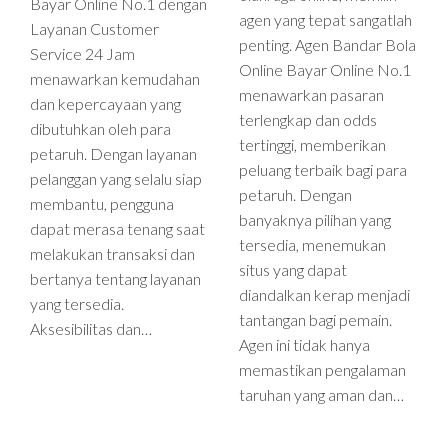
Bayar Online No.1 dengan
agen yang tepat sangatlah
Layanan Customer
penting. Agen Bandar Bola
Service 24 Jam
Online Bayar Online No.1
menawarkan kemudahan
menawarkan pasaran
dan kepercayaan yang
terlengkap dan odds
dibutuhkan oleh para
tertinggi, memberikan
petaruh. Dengan layanan
peluang terbaik bagi para
pelanggan yang selalu siap
petaruh. Dengan
membantu, pengguna
banyaknya pilihan yang
dapat merasa tenang saat
tersedia, menemukan
melakukan transaksi dan
situs yang dapat
bertanya tentang layanan
diandalkan kerap menjadi
yang tersedia.
tantangan bagi pemain.
Aksesibilitas dan…
Agen ini tidak hanya
memastikan pengalaman
taruhan yang aman dan…