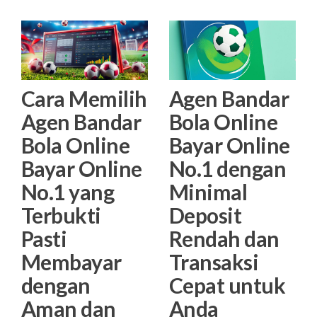
Cara Memilih
Agen Bandar
Agen Bandar
Bola Online
Bola Online
Bayar Online
Bayar Online
No.1 dengan
No.1 yang
Minimal
Terbukti
Deposit
Pasti
Rendah dan
Membayar
Transaksi
dengan
Cepat untuk
Aman dan
Anda