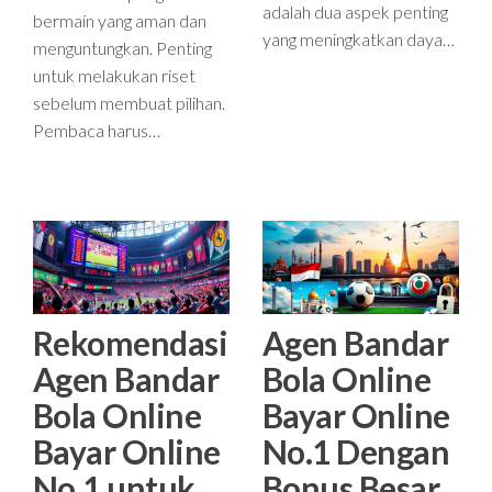
adalah dua aspek penting
bermain yang aman dan
yang meningkatkan daya…
menguntungkan. Penting
untuk melakukan riset
sebelum membuat pilihan.
Pembaca harus…
Rekomendasi
Agen Bandar
Agen Bandar
Bola Online
Bola Online
Bayar Online
Bayar Online
No.1 Dengan
No.1 untuk
Bonus Besar