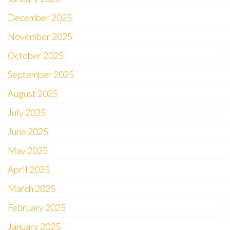
December 2025
November 2025
October 2025
September 2025
August 2025
July 2025
June 2025
May 2025
April 2025
March 2025
February 2025
January 2025