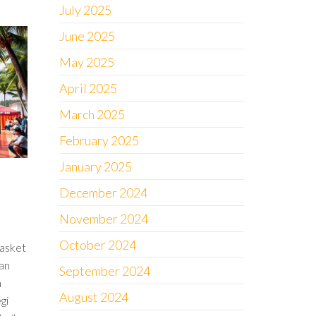
July 2025
June 2025
May 2025
April 2025
March 2025
February 2025
January 2025
December 2024
November 2024
October 2024
basket
an
September 2024
n
August 2024
gi