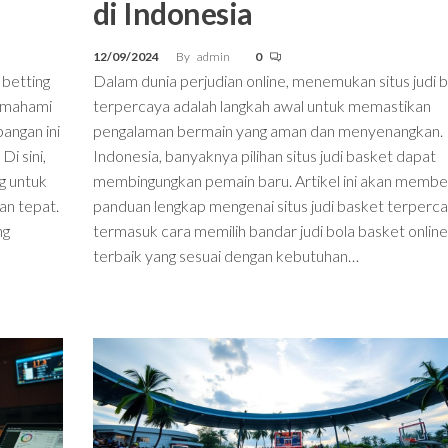
di Indonesia
12/09/2024
By
admin
0
 betting
Dalam dunia perjudian online, menemukan situs judi 
emahami
terpercaya adalah langkah awal untuk memastikan
angan ini
pengalaman bermain yang aman dan menyenangkan. 
i sini,
Indonesia, banyaknya pilihan situs judi basket dapat
g untuk
membingungkan pemain baru. Artikel ini akan membe
an tepat.
panduan lengkap mengenai situs judi basket terperca
ng
termasuk cara memilih bandar judi bola basket online
terbaik yang sesuai dengan kebutuhan…