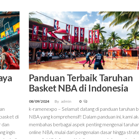
aya
Panduan Terbaik Taruhan
Basket NBA di Indonesia
08/09/2024
By
admin
0
kan
k-ramenexpo – Selamat datang di panduan taruhan 
basket di
NBA yang komprehensif! Dalam panduan ini, kami ak
r dan
membahas berbagai aspek penting mengenai taruha
g ingin
online NBA, mulai dari pengenalan dasar hingga strate