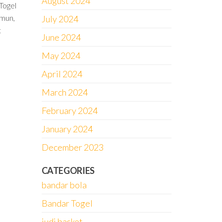
August 2024
Togel
amun,
July 2024
t
June 2024
May 2024
April 2024
March 2024
February 2024
January 2024
December 2023
CATEGORIES
bandar bola
Bandar Togel
judi basket