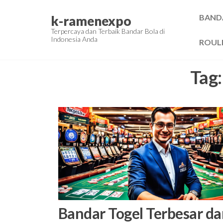
Skip
BAND
k-ramenexpo
to
Terpercaya dan Terbaik Bandar Bola di
the
Indonesia Anda
ROUL
content
Tag
Bandar Togel Terbesar d