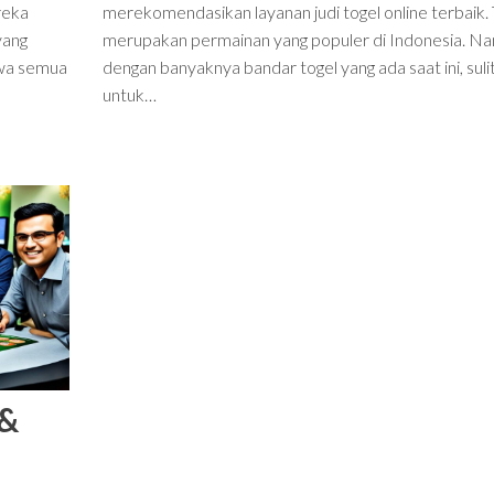
reka
merekomendasikan layanan judi togel online terbaik. 
yang
merupakan permainan yang populer di Indonesia. N
hwa semua
dengan banyaknya bandar togel yang ada saat ini, suli
untuk…
 &