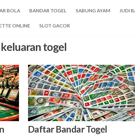
AR BOLA
BANDAR TOGEL
SABUNG AYAM
JUDI 
ETTE ONLINE
SLOT GACOR
:
keluaran togel
an
Daftar Bandar Togel