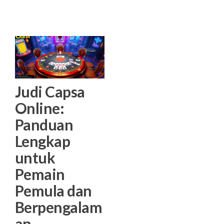
Judi Capsa
Online:
Panduan
Lengkap
untuk
Pemain
Pemula dan
Berpengalam
an