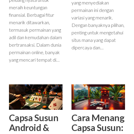
yang menyediakan
meraih keuntungan
permainan ini dengan
finansial. Berbagai fitur
variasi yang menarik.
menarik ditawarkan,
Dengan banyaknya pilihan,
termasuk permainan yang
penting untuk mengetahui
adil dan kemudahan dalam
situs mana yang dapat
bertransaksi. Dalam dunia
dipercaya dan…
permainan online, banyak
yang mencari tempat di…
Capsa Susun
Cara Menang
Android &
Capsa Susun: