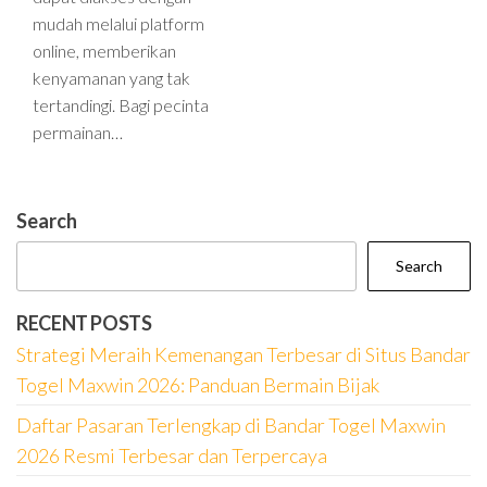
mudah melalui platform
online, memberikan
kenyamanan yang tak
tertandingi. Bagi pecinta
permainan…
Search
Search
RECENT POSTS
Strategi Meraih Kemenangan Terbesar di Situs Bandar
Togel Maxwin 2026: Panduan Bermain Bijak
Daftar Pasaran Terlengkap di Bandar Togel Maxwin
2026 Resmi Terbesar dan Terpercaya