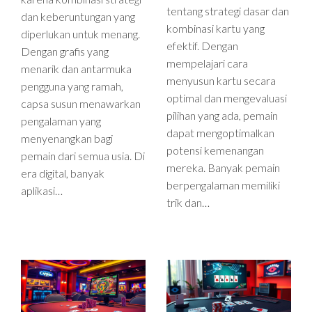
tentang strategi dasar dan
dan keberuntungan yang
kombinasi kartu yang
diperlukan untuk menang.
efektif. Dengan
Dengan grafis yang
mempelajari cara
menarik dan antarmuka
menyusun kartu secara
pengguna yang ramah,
optimal dan mengevaluasi
capsa susun menawarkan
pilihan yang ada, pemain
pengalaman yang
dapat mengoptimalkan
menyenangkan bagi
potensi kemenangan
pemain dari semua usia. Di
mereka. Banyak pemain
era digital, banyak
berpengalaman memiliki
aplikasi…
trik dan…