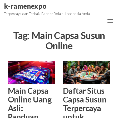
Skip
k-ramenexpo
to
Terpercaya dan Terbaik Bandar Bola di Indonesia Anda
the
content
Tag:
Main Capsa Susun
Online
Main Capsa
Daftar Situs
Online Uang
Capsa Susun
Asli:
Terpercaya
Panduan
untuk