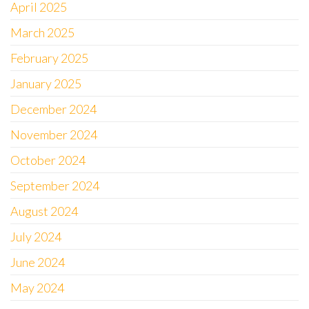
April 2025
March 2025
February 2025
January 2025
December 2024
November 2024
October 2024
September 2024
August 2024
July 2024
June 2024
May 2024