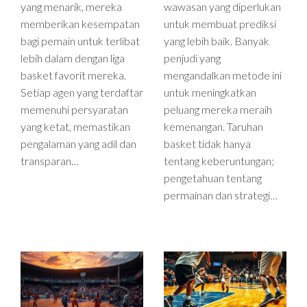
yang menarik, mereka
wawasan yang diperlukan
memberikan kesempatan
untuk membuat prediksi
bagi pemain untuk terlibat
yang lebih baik. Banyak
lebih dalam dengan liga
penjudi yang
basket favorit mereka.
mengandalkan metode ini
Setiap agen yang terdaftar
untuk meningkatkan
memenuhi persyaratan
peluang mereka meraih
yang ketat, memastikan
kemenangan. Taruhan
pengalaman yang adil dan
basket tidak hanya
transparan…
tentang keberuntungan;
pengetahuan tentang
permainan dan strategi…