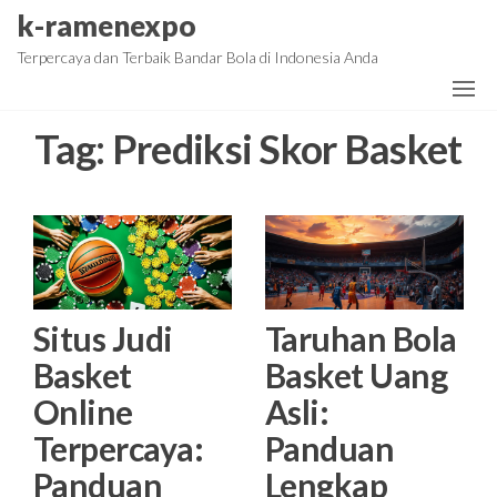
Skip
k-ramenexpo
to
Terpercaya dan Terbaik Bandar Bola di Indonesia Anda
the
content
Tag:
Prediksi Skor Basket
Situs Judi
Taruhan Bola
Basket
Basket Uang
Online
Asli:
Terpercaya:
Panduan
Panduan
Lengkap