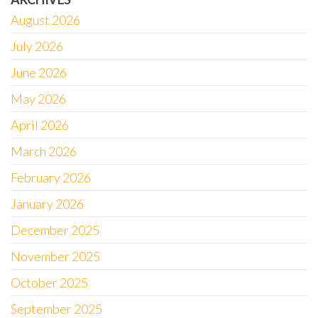
August 2026
July 2026
June 2026
May 2026
April 2026
March 2026
February 2026
January 2026
December 2025
November 2025
October 2025
September 2025