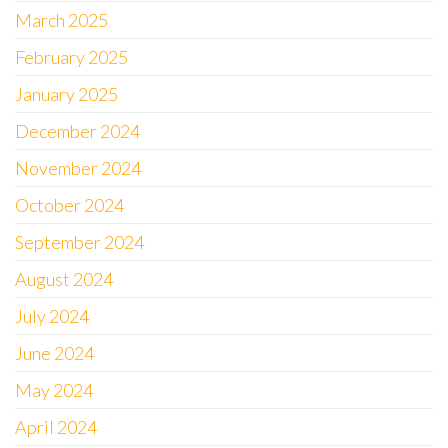
March 2025
February 2025
January 2025
December 2024
November 2024
October 2024
September 2024
August 2024
July 2024
June 2024
May 2024
April 2024