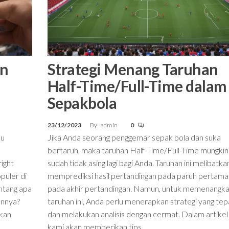
an
Strategi Menang Taruhan
Half-Time/Full-Time dalam
Sepakbola
23/12/2023
By
admin
0
au
Jika Anda seorang penggemar sepak bola dan suka
h
bertaruh, maka taruhan Half-Time/Full-Time mungkin
ight
sudah tidak asing lagi bagi Anda. Taruhan ini melibatka
puler di
memprediksi hasil pertandingan pada paruh pertama
ntang apa
pada akhir pertandingan. Namun, untuk memenangk
annya?
taruhan ini, Anda perlu menerapkan strategi yang tep
akan
dan melakukan analisis dengan cermat. Dalam artikel i
kami akan memberikan tips…