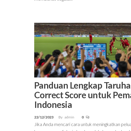
Panduan Lengkap Taruh
Correct Score untuk Pem
Indonesia
22/12/2023
By
admin
0
Jika Anda mencari cara untuk meningkatkan pelu