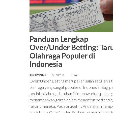
Panduan Lengkap
Over/Under Betting: Tar
Olahraga Populer di
Indonesia
18/12/2023
By
admin
0
Over/Under Betting merupakan salah satu jenis 
olahraga yang sangat populer di Indonesia. Bagi p
pecinta olahraga, taruhan ini menawarkan peluan
menambahkan gairah dalam menonton pertandin
favorit mereka. Pada artikel ini, Anda akan mempe
seluk beluk Over/Under Betting, termasuk cara 