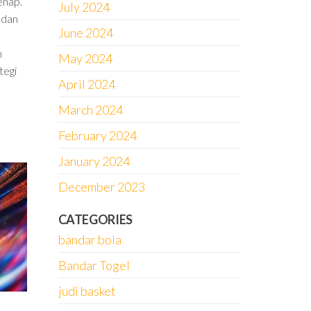
enap.
July 2024
e dan
June 2024
n
May 2024
tegi
April 2024
March 2024
February 2024
January 2024
December 2023
CATEGORIES
bandar bola
Bandar Togel
judi basket