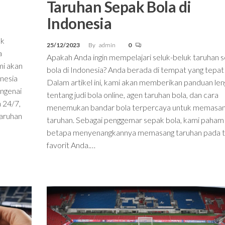
Taruhan Sepak Bola di
Indonesia
uk
25/12/2023
By
admin
0
a
Apakah Anda ingin mempelajari seluk-beluk taruhan 
mi akan
bola di Indonesia? Anda berada di tempat yang tepat
nesia
Dalam artikel ini, kami akan memberikan panduan le
ngenai
tentang judi bola online, agen taruhan bola, dan cara
n 24/7,
menemukan bandar bola terpercaya untuk memasa
taruhan
taruhan. Sebagai penggemar sepak bola, kami paham
betapa menyenangkannya memasang taruhan pada 
favorit Anda.…