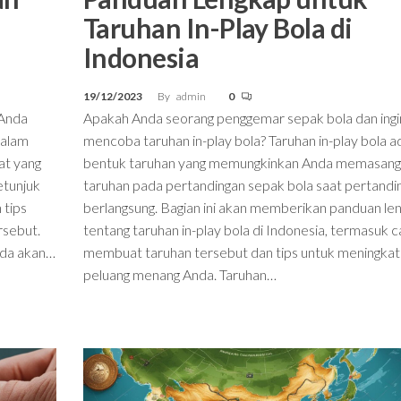
Taruhan In-Play Bola di
Indonesia
19/12/2023
By
admin
0
 Anda
Apakah Anda seorang penggemar sepak bola dan ingi
dalam
mencoba taruhan in-play bola? Taruhan in-play bola a
at yang
bentuk taruhan yang memungkinkan Anda memasang
etunjuk
taruhan pada pertandingan sepak bola saat pertandi
 tips
berlangsung. Bagian ini akan memberikan panduan le
sebut.
tentang taruhan in-play bola di Indonesia, termasuk c
nda akan…
membuat taruhan tersebut dan tips untuk meningka
peluang menang Anda. Taruhan…