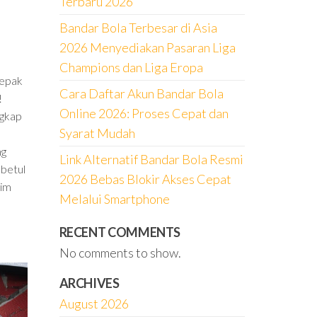
Terbaru 2026
Bandar Bola Terbesar di Asia
2026 Menyediakan Pasaran Liga
Champions dan Liga Eropa
sepak
Cara Daftar Akun Bandar Bola
!
Online 2026: Proses Cepat dan
ngkap
Syarat Mudah
ng
Link Alternatif Bandar Bola Resmi
 betul
2026 Bebas Blokir Akses Cepat
tim
Melalui Smartphone
RECENT COMMENTS
No comments to show.
ARCHIVES
August 2026