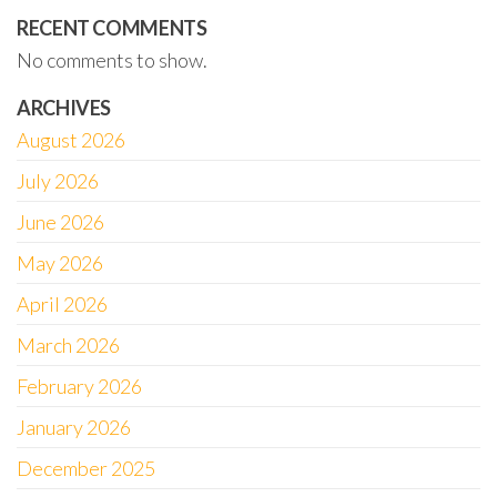
RECENT COMMENTS
No comments to show.
ARCHIVES
August 2026
July 2026
June 2026
May 2026
April 2026
March 2026
February 2026
January 2026
December 2025