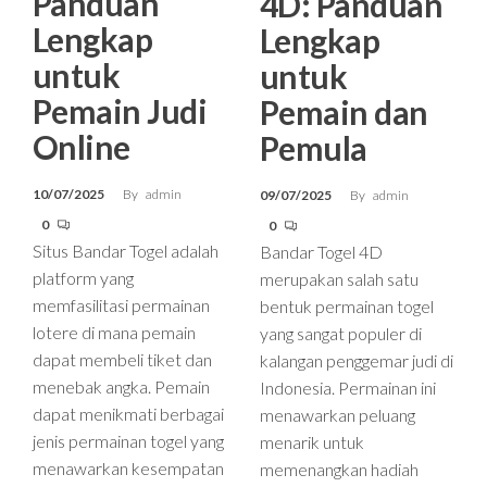
Panduan
4D: Panduan
Lengkap
Lengkap
untuk
untuk
Pemain Judi
Pemain dan
Online
Pemula
10/07/2025
By
admin
09/07/2025
By
admin
0
0
Situs Bandar Togel adalah
Bandar Togel 4D
platform yang
merupakan salah satu
memfasilitasi permainan
bentuk permainan togel
lotere di mana pemain
yang sangat populer di
dapat membeli tiket dan
kalangan penggemar judi di
menebak angka. Pemain
Indonesia. Permainan ini
dapat menikmati berbagai
menawarkan peluang
jenis permainan togel yang
menarik untuk
menawarkan kesempatan
memenangkan hadiah