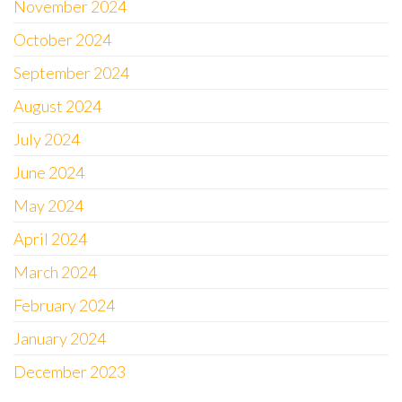
November 2024
October 2024
September 2024
August 2024
July 2024
June 2024
May 2024
April 2024
March 2024
February 2024
January 2024
December 2023