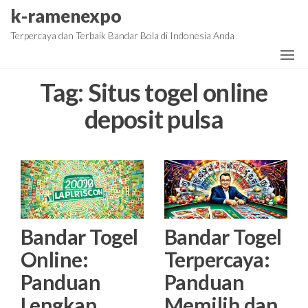
Skip
k-ramenexpo
to
Terpercaya dan Terbaik Bandar Bola di Indonesia Anda
the
content
Tag:
Situs togel online
deposit pulsa
Bandar Togel
Bandar Togel
Online:
Terpercaya:
Panduan
Panduan
Lengkap
Memilih dan