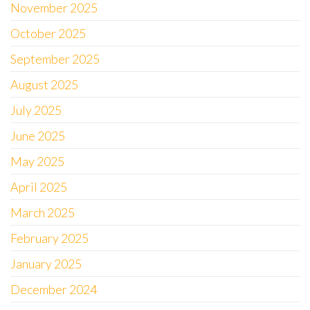
November 2025
October 2025
September 2025
August 2025
July 2025
June 2025
May 2025
April 2025
March 2025
February 2025
January 2025
December 2024