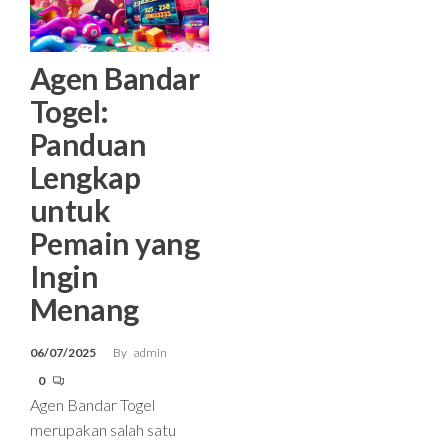
Agen Bandar
Togel:
Panduan
Lengkap
untuk
Pemain yang
Ingin
Menang
06/07/2025
By
admin
0
Agen Bandar Togel
merupakan salah satu