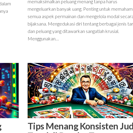
memaksimalkan peluang menang tanpa harus
dalam
mengeluarkan banyak uang. Penting untuk memaham
anya
semua aspek permainan dan mengelola modal secar
bijaksana. Mengedukasi diri tentang berbagai jenis ta
dan peluang yang ditawarkan sangatlah krusial.
Menggunakan…
g
Tips Menang Konsisten Jud