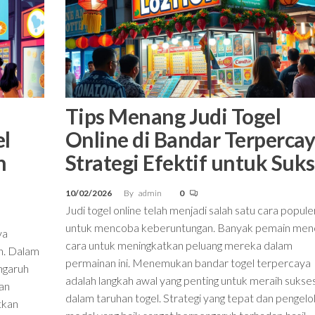
Tips Menang Judi Togel
el
Online di Bandar Terpercay
n
Strategi Efektif untuk Suk
10/02/2026
By
admin
0
Judi togel online telah menjadi salah satu cara popule
untuk mencoba keberuntungan. Banyak pemain men
ya
cara untuk meningkatkan peluang mereka dalam
n. Dalam
permainan ini. Menemukan bandar togel terpercaya
engaruh
adalah langkah awal yang penting untuk meraih sukse
an
dalam taruhan togel. Strategi yang tepat dan pengelo
tkan