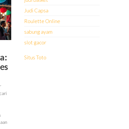
Judi Capsa
Roulette Online
sabung ayam
slot gacor
a:
Situs Toto
ses
r
cari
s
laan