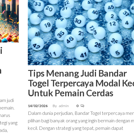
i
n
Tips Menang Judi Bandar
Togel Terpercaya Modal Kec
Untuk Pemain Cerdas
am judi
14/02/2026
By
admin
0
pemain.
Dalam dunia perjudian, Bandar Togel terpercaya men
harus
pilihan bagi banyak orang yang ingin bermain dengan 
tegi yang
kecil. Dengan strategi yang tepat, pemain dapat
ada,