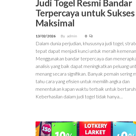
Judi Togel Resmi Bandar
Terpercaya untuk Sukses
Maksimal
13/02/2026
By
admin
0
Dalam dunia perjudian, khususnya judi togel, strat
tepat dapat menjadi kunci untuk meraih kemenan
Menggunakan bandar terpercaya dan menerapka
analisis yang baik dapat meningkatkan peluang un
menang secara signifikan. Banyak pemain sering 
tahu cara yang efisien untuk memilih angka dan
menentukan kapan waktu terbaik untuk bertaruh
Keberhasilan dalam judi togel tidak hanya…