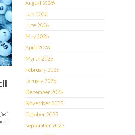
August 2026
July 2026
June 2026
May 2026
April 2026
March 2026
February 2026
January 2026
il
December 2025
November 2025
jadi
October 2025
modal
September 2025