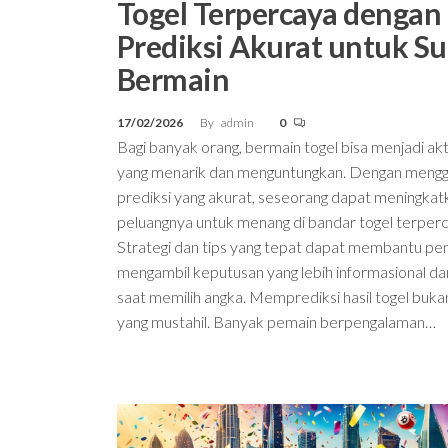
Togel Terpercaya dengan
Prediksi Akurat untuk S
Bermain
17/02/2026
By
admin
0
Bagi banyak orang, bermain togel bisa menjadi akt
yang menarik dan menguntungkan. Dengan meng
prediksi yang akurat, seseorang dapat meningkat
peluangnya untuk menang di bandar togel terperc
Strategi dan tips yang tepat dapat membantu pe
mengambil keputusan yang lebih informasional dan
saat memilih angka. Memprediksi hasil togel bukan
yang mustahil. Banyak pemain berpengalaman…