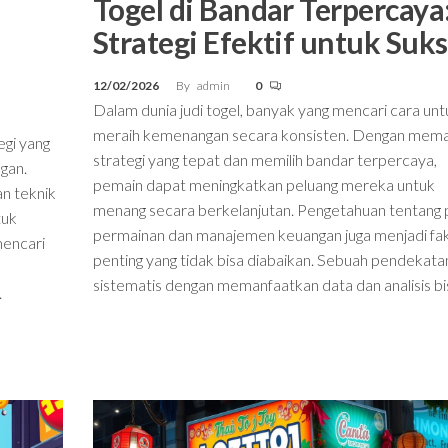
Togel di Bandar Terpercaya
Strategi Efektif untuk Suk
12/02/2026
By
admin
0
Dalam dunia judi togel, banyak yang mencari cara unt
meraih kemenangan secara konsisten. Dengan mem
egi yang
strategi yang tepat dan memilih bandar terpercaya,
gan.
pemain dapat meningkatkan peluang mereka untuk
n teknik
menang secara berkelanjutan. Pengetahuan tentang 
tuk
permainan dan manajemen keuangan juga menjadi fa
mencari
penting yang tidak bisa diabaikan. Sebuah pendekata
sistematis dengan memanfaatkan data dan analisis b
.