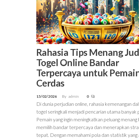
Rahasia Tips Menang Jud
Togel Online Bandar
Terpercaya untuk Pemai
Cerdas
15/02/2026
By
admin
0
Di dunia perjudian online, rahasia kemenangan dal
togel seringkali menjadi pencarian utama banyak 
Pemain yang ingin meningkatkan peluang menang 
memilih bandar terpercaya dan menerapkan stra
tepat. Dengan memahami pola dan statistik yang 