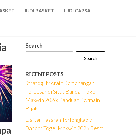
BASKET
JUDI BASKET
JUDI CAPSA
ia
Search
Search
RECENT POSTS
Strategi Meraih Kemenangan
Terbesar di Situs Bandar Togel
Maxwin 2026: Panduan Bermain
Bijak
Daftar Pasaran Terlengkap di
npa
Bandar Togel Maxwin 2026 Resmi