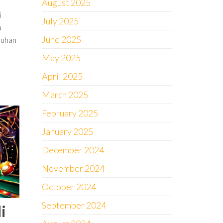
August 2025
i
July 2025
a
June 2025
ruhan
May 2025
April 2025
March 2025
February 2025
January 2025
December 2024
November 2024
October 2024
September 2024
i