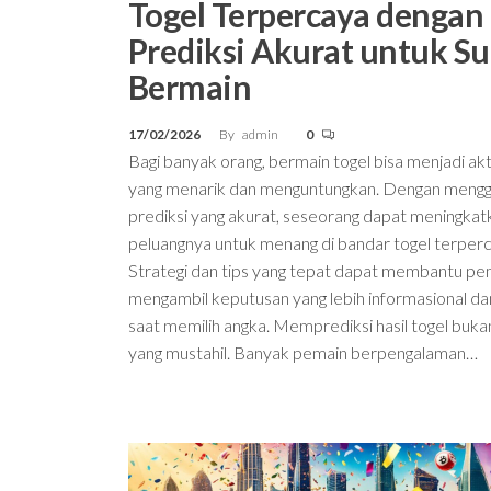
Togel Terpercaya dengan
Prediksi Akurat untuk S
Bermain
17/02/2026
By
admin
0
Bagi banyak orang, bermain togel bisa menjadi akt
yang menarik dan menguntungkan. Dengan meng
prediksi yang akurat, seseorang dapat meningkat
peluangnya untuk menang di bandar togel terperc
Strategi dan tips yang tepat dapat membantu pe
mengambil keputusan yang lebih informasional dan
saat memilih angka. Memprediksi hasil togel bukan
yang mustahil. Banyak pemain berpengalaman…