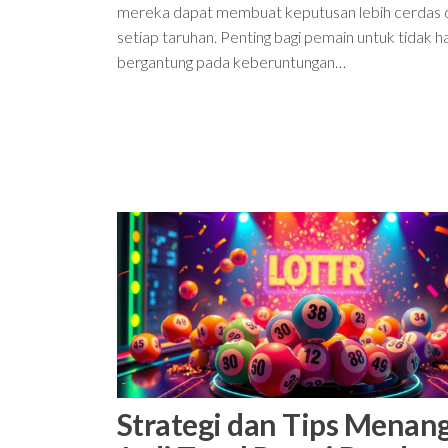
mereka dapat membuat keputusan lebih cerdas 
setiap taruhan. Penting bagi pemain untuk tidak h
bergantung pada keberuntungan…
Strategi dan Tips Menan