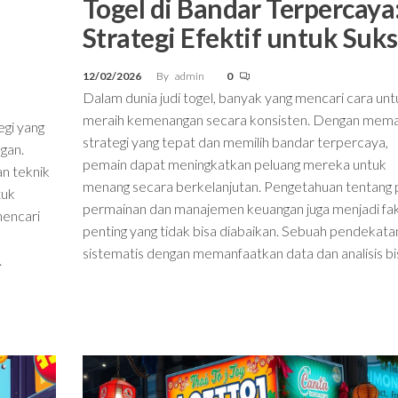
Togel di Bandar Terpercaya
Strategi Efektif untuk Suk
12/02/2026
By
admin
0
Dalam dunia judi togel, banyak yang mencari cara unt
meraih kemenangan secara konsisten. Dengan mem
egi yang
strategi yang tepat dan memilih bandar terpercaya,
gan.
pemain dapat meningkatkan peluang mereka untuk
n teknik
menang secara berkelanjutan. Pengetahuan tentang 
tuk
permainan dan manajemen keuangan juga menjadi fa
mencari
penting yang tidak bisa diabaikan. Sebuah pendekata
sistematis dengan memanfaatkan data dan analisis b
.