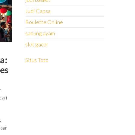
Judi Capsa
Roulette Online
sabung ayam
slot gacor
a:
Situs Toto
ses
r
cari
s
laan