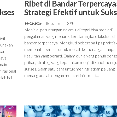
Ribet di Bandar Terpercaya
ukses
Strategi Efektif untuk Suk
16/02/2026
By
admin
0
Menjajal peruntungan dalam judi togel bisa menjadi
pengalaman yang menarik, terutama jika dilakukan di
ivitas
bandar terpercaya. Mengikuti beberapa tips praktis
gunakan
membantu pemain untuk meraih kemenangan tanpa
kan
kesulitan yang berarti. Dalam dunia yang penuh deng
aya.
pilihan, strategi yang tepat akan menjadi kunci menuj
main
sukses. Salah satu cara untuk meningkatkan peluang
 rasional
menang adalah dengan mencari informasi…
lah hal