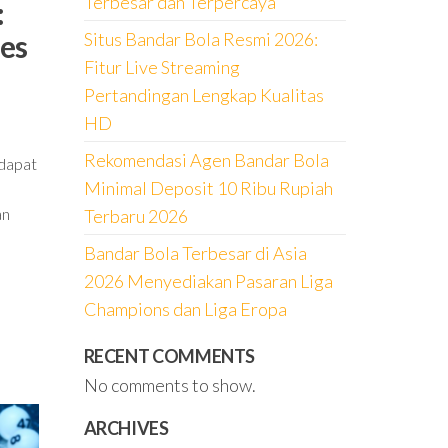
Terbesar dan Terpercaya
:
ses
Situs Bandar Bola Resmi 2026:
Fitur Live Streaming
Pertandingan Lengkap Kualitas
HD
Rekomendasi Agen Bandar Bola
 dapat
Minimal Deposit 10 Ribu Rupiah
an
Terbaru 2026
u
Bandar Bola Terbesar di Asia
2026 Menyediakan Pasaran Liga
Champions dan Liga Eropa
RECENT COMMENTS
No comments to show.
ARCHIVES