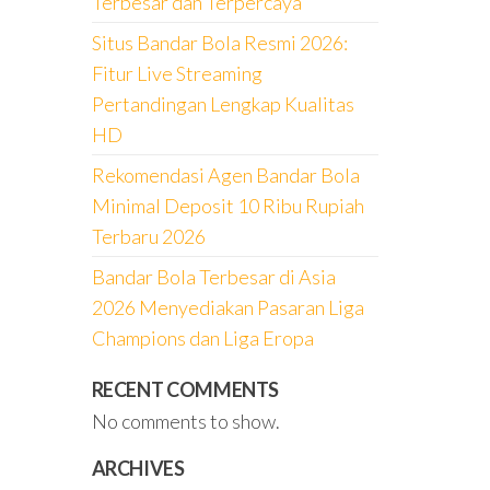
Terbesar dan Terpercaya
Situs Bandar Bola Resmi 2026:
Fitur Live Streaming
Pertandingan Lengkap Kualitas
HD
Rekomendasi Agen Bandar Bola
Minimal Deposit 10 Ribu Rupiah
Terbaru 2026
Bandar Bola Terbesar di Asia
2026 Menyediakan Pasaran Liga
Champions dan Liga Eropa
RECENT COMMENTS
No comments to show.
ARCHIVES