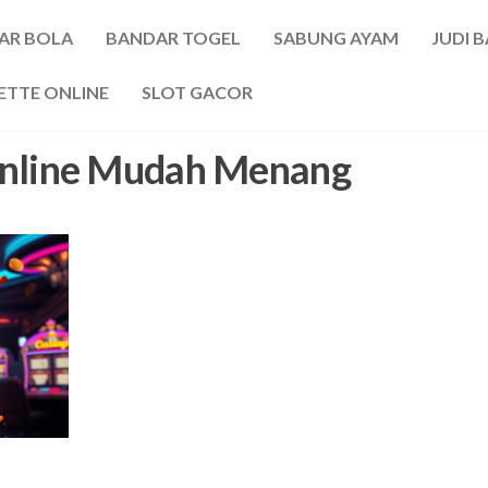
AR BOLA
BANDAR TOGEL
SABUNG AYAM
JUDI 
ETTE ONLINE
SLOT GACOR
Online Mudah Menang