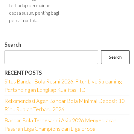
terhadap permainan
capsa susun, penting bagi
pemain untuk…
Search
Search
RECENT POSTS
Situs Bandar Bola Resmi 2026: Fitur Live Streaming
Pertandingan Lengkap Kualitas HD
Rekomendasi Agen Bandar Bola Minimal Deposit 10
Ribu Rupiah Terbaru 2026
Bandar Bola Terbesar di Asia 2026 Menyediakan
Pasaran Liga Champions dan Liga Eropa