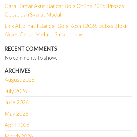
Cara Daftar Akun Bandar Bola Online 2026: Proses
Cepat dan Syarat Mudah
Link Alternatif Bandar Bola Resmi 2026 Bebas Blokir
Akses Cepat Melalui Smartphone
RECENT COMMENTS
No comments to show.
ARCHIVES
August 2026
July 2026
June 2026
May 2026
April 2026
March 2026