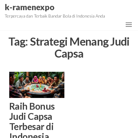
Skip
k-ramenexpo
to
Terpercaya dan Terbaik Bandar Bola di Indonesia Anda
the
content
Tag:
Strategi Menang Judi
Capsa
Raih Bonus
Judi Capsa
Terbesar di
Indonesia