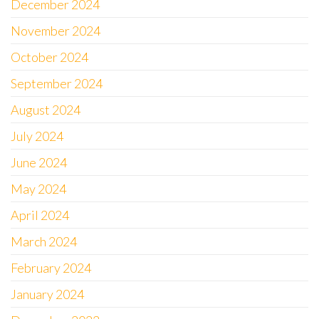
December 2024
November 2024
October 2024
September 2024
August 2024
July 2024
June 2024
May 2024
April 2024
March 2024
February 2024
January 2024