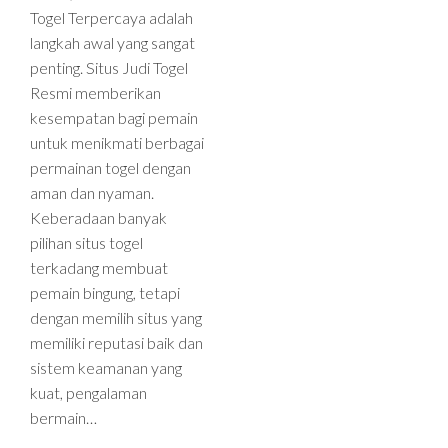
Togel Terpercaya adalah
langkah awal yang sangat
penting. Situs Judi Togel
Resmi memberikan
kesempatan bagi pemain
untuk menikmati berbagai
permainan togel dengan
aman dan nyaman.
Keberadaan banyak
pilihan situs togel
terkadang membuat
pemain bingung, tetapi
dengan memilih situs yang
memiliki reputasi baik dan
sistem keamanan yang
kuat, pengalaman
bermain…