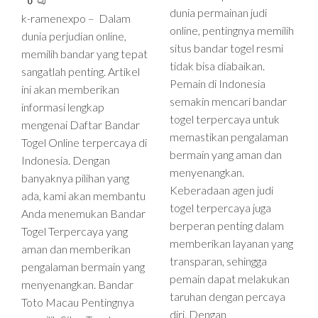
0
dunia permainan judi
k-ramenexpo – Dalam
online, pentingnya memilih
dunia perjudian online,
situs bandar togel resmi
memilih bandar yang tepat
tidak bisa diabaikan.
sangatlah penting. Artikel
Pemain di Indonesia
ini akan memberikan
semakin mencari bandar
informasi lengkap
togel terpercaya untuk
mengenai Daftar Bandar
memastikan pengalaman
Togel Online terpercaya di
bermain yang aman dan
Indonesia. Dengan
menyenangkan.
banyaknya pilihan yang
Keberadaan agen judi
ada, kami akan membantu
togel terpercaya juga
Anda menemukan Bandar
berperan penting dalam
Togel Terpercaya yang
memberikan layanan yang
aman dan memberikan
transparan, sehingga
pengalaman bermain yang
pemain dapat melakukan
menyenangkan. Bandar
taruhan dengan percaya
Toto Macau Pentingnya
diri. Dengan