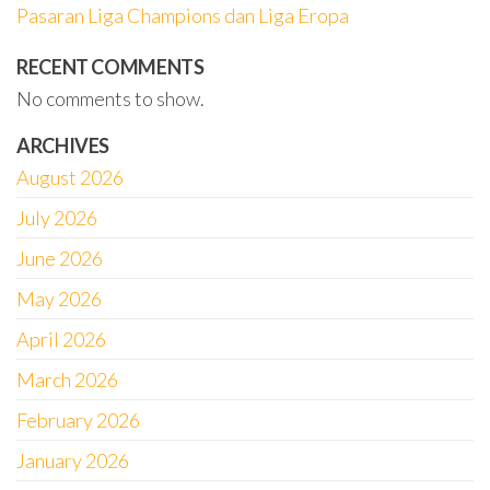
Pasaran Liga Champions dan Liga Eropa
RECENT COMMENTS
No comments to show.
ARCHIVES
August 2026
July 2026
June 2026
May 2026
April 2026
March 2026
February 2026
January 2026