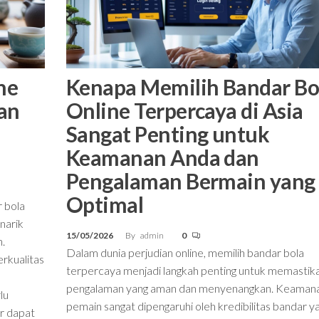
ne
Kenapa Memilih Bandar Bo
an
Online Terpercaya di Asia
Sangat Penting untuk
Keamanan Anda dan
Pengalaman Bermain yang
Optimal
 bola
narik
15/05/2026
By
admin
0
n.
Dalam dunia perjudian online, memilih bandar bola
rkualitas
terpercaya menjadi langkah penting untuk memastik
pengalaman yang aman dan menyenangkan. Keaman
lu
pemain sangat dipengaruhi oleh kredibilitas bandar y
r dapat