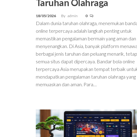
Taruhan Olahraga
18/05/2026
By
admin
0
Dalam dunia taruhan olahraga, menemukan banda
online terpercaya adalah langkah penting untuk
memastikan pengalaman bermain yang aman dan
menyenangkan. Di Asia, banyak platform menaw
berbagai jenis taruhan dan peluang menarik, tetap
semua situs dapat dipercaya. Bandar bola online
terpercaya Asia merupakan tempat terbaik untu
mendapatkan pengalaman taruhan olahraga yang
memuaskan dan aman. Para…