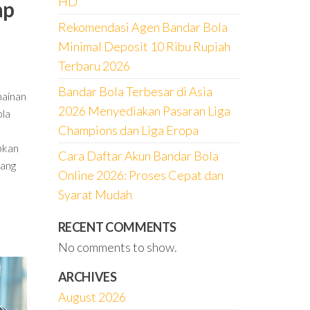
HD
ap
Rekomendasi Agen Bandar Bola
Minimal Deposit 10 Ribu Rupiah
Terbaru 2026
Bandar Bola Terbesar di Asia
mainan
2026 Menyediakan Pasaran Liga
la
Champions dan Liga Eropa
pkan
Cara Daftar Akun Bandar Bola
uang
Online 2026: Proses Cepat dan
a
Syarat Mudah
RECENT COMMENTS
No comments to show.
ARCHIVES
August 2026