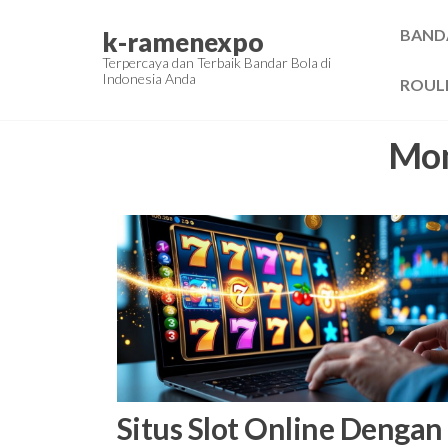
Skip
BAND
k-ramenexpo
to
Terpercaya dan Terbaik Bandar Bola di
the
Indonesia Anda
ROUL
content
Mon
Situs Slot Online Dengan