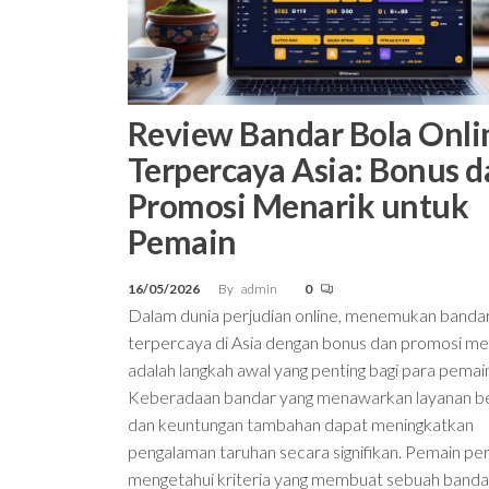
Review Bandar Bola Onli
Terpercaya Asia: Bonus d
Promosi Menarik untuk
Pemain
16/05/2026
By
admin
0
Dalam dunia perjudian online, menemukan bandar
terpercaya di Asia dengan bonus dan promosi me
adalah langkah awal yang penting bagi para pemai
Keberadaan bandar yang menawarkan layanan be
dan keuntungan tambahan dapat meningkatkan
pengalaman taruhan secara signifikan. Pemain per
mengetahui kriteria yang membuat sebuah banda