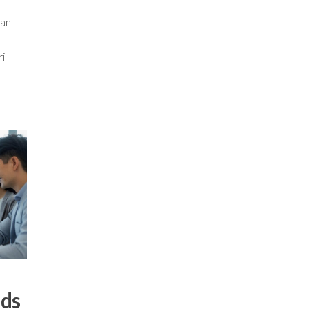
dan
i
dds