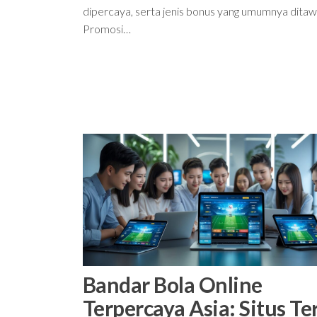
dipercaya, serta jenis bonus yang umumnya ditaw
Promosi…
Bandar Bola Online
Terpercaya Asia: Situs Te