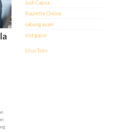
Judi Capsa
Roulette Online
sabung ayam
la
slot gacor
Situs Toto
an
an
ang