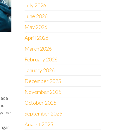
July 2026
June 2026
May 2026
April 2026
March 2026
February 2026
January 2026
December 2025
November 2025
pada
October 2025
ahu
a game
September 2025
August 2025
engan