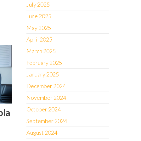
July 2025
June 2025
May 2025
April 2025
March 2025
February 2025
January 2025
December 2024
November 2024
October 2024
ola
September 2024
August 2024