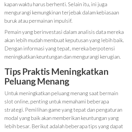
kapan waktu harus berhenti. Selain itu, ini juga
mengurangi kemungkinan terjebak dalam kebiasaan
buruk atau permainan impulsif.
Pemain yang berinvestasi dalam analisis data mereka
akan lebih mudah membuat keputusan yang lebih baik.
Dengan informasi yang tepat, mereka berpotensi
meningkatkan keuntungan dan mengurangi kerugian.
Tips Praktis Meningkatkan
Peluang Menang
Untuk meningkatkan peluang menang saat bermain
slot online, penting untuk memahami beberapa
strategi. Pemilihan game yang tepat dan pengaturan
modal yang baik akan memberikan keuntungan yang
lebih besar. Berikut adalah beberapa tips yang dapat