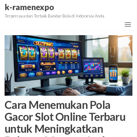
Skip
k-ramenexpo
to
Terpercaya dan Terbaik Bandar Bola di Indonesia Anda
the
content
Cara Menemukan Pola
Gacor Slot Online Terbaru
untuk Meningkatkan