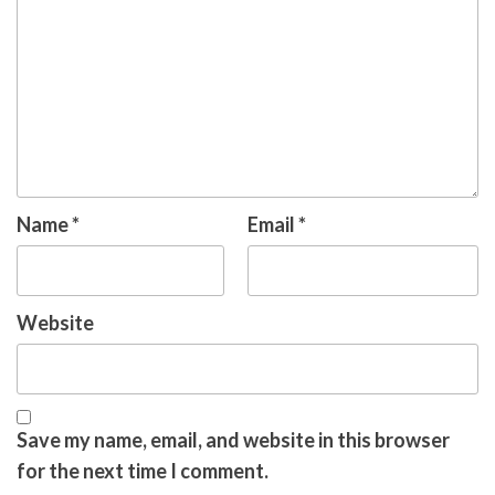
Name
*
Email
*
Website
Save my name, email, and website in this browser
for the next time I comment.