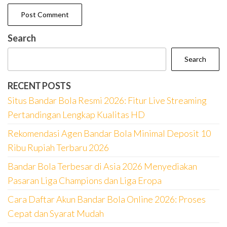
Search
Search
RECENT POSTS
Situs Bandar Bola Resmi 2026: Fitur Live Streaming
Pertandingan Lengkap Kualitas HD
Rekomendasi Agen Bandar Bola Minimal Deposit 10
Ribu Rupiah Terbaru 2026
Bandar Bola Terbesar di Asia 2026 Menyediakan
Pasaran Liga Champions dan Liga Eropa
Cara Daftar Akun Bandar Bola Online 2026: Proses
Cepat dan Syarat Mudah