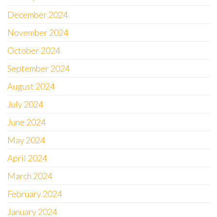
December 2024
November 2024
October 2024
September 2024
August 2024
July 2024
June 2024
May 2024
April 2024
March 2024
February 2024
January 2024