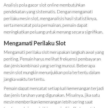
Analisis pola gacor slot online membutuhkan
pendekatan yang sistematis. Dengan mengamati
perilaku mesin slot, menganalisis hasil statistiknya,
serta mencatat pola permainan, pemain dapat
meningkatkan peluang untuk menang secara signifikan.
Mengamati Perilaku Slot
Mengamati perilaku slot merupakan langkah awal yang
penting. Pemain harus melihat frekuensi pembayaran
dan jenis kombinasi yang sering muncul. Beberapa
mesin slot mungkin menunjukkan pola tertentu dalam
jangka waktu tertentu.
Pemain dapat mencatat setiap kali kemenangan terjadi
dan jenis taruhan yang digunakan. Misalnya, jika satu
mesin memberikan kemenangan lebih sering saat