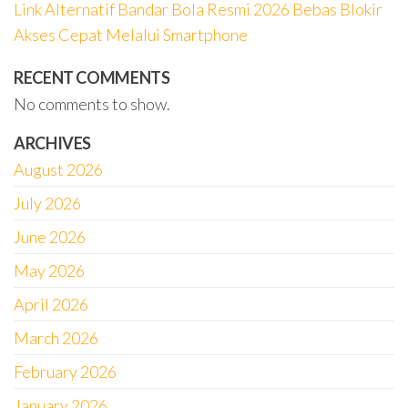
Link Alternatif Bandar Bola Resmi 2026 Bebas Blokir
Akses Cepat Melalui Smartphone
RECENT COMMENTS
No comments to show.
ARCHIVES
August 2026
July 2026
June 2026
May 2026
April 2026
March 2026
February 2026
January 2026