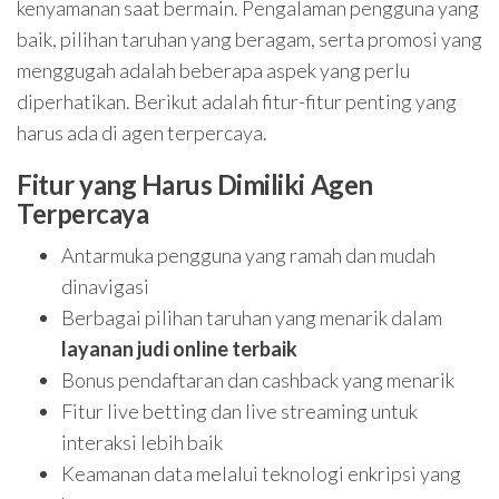
kenyamanan saat bermain. Pengalaman pengguna yang
baik, pilihan taruhan yang beragam, serta promosi yang
menggugah adalah beberapa aspek yang perlu
diperhatikan. Berikut adalah fitur-fitur penting yang
harus ada di agen terpercaya.
Fitur yang Harus Dimiliki Agen
Terpercaya
Antarmuka pengguna yang ramah dan mudah
dinavigasi
Berbagai pilihan taruhan yang menarik dalam
layanan judi online terbaik
Bonus pendaftaran dan cashback yang menarik
Fitur live betting dan live streaming untuk
interaksi lebih baik
Keamanan data melalui teknologi enkripsi yang