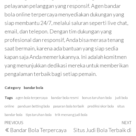
pelayanan pelanggan yang responsif. Agen bandar
bola online terpercaya menyediakan dukungan yang
siap membantu 24/7, melalui saluran seperti live chat,
email, dan telepon. Dengan tim dukungan yang
profesional dan responsif, Anda bisa merasa tenang
saat bermain, karena ada bantuan yang siap sedia
kapan saja Anda memerlukannya. Ini adalah komitmen
yang menunjukkan dedikasi mereka untuk memberikan
pengalaman terbaik bagi setiap pemain.
Category
bandar bola
Tags
agen bola terpercaya
bandar bola resmi
bonus taruhan bola
judi bola
online
panduan betting bola
pasaran bola terbaik
prediksi skor bola
situs
bandar bola
tips taruhan bola
trik menang judi bola
Post
Previous
PREVIOUS
NEXT
N
Bandar Bola Terpercaya
Situs Judi Bola Terbaik di
navigation
Post
P