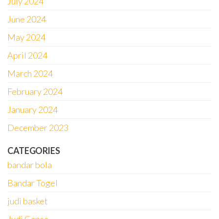
July 2024
June 2024
May 2024
April 2024
March 2024
February 2024
January 2024
December 2023
CATEGORIES
bandar bola
Bandar Togel
judi basket