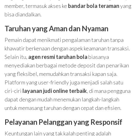
member, termasuk akses ke
bandar bola teraman
yang
bisa diandalkan.
Taruhan yang Aman dan Nyaman
Pemain dapat menikmati pengalaman taruhan tanpa
khawatir berkenaan dengan aspek keamanan transaksi.
Selain itu,
agen resmi taruhan bola
biasanya
menyediakan berbagai metode deposit dan penarikan
yang fleksibel, memudahkan transaksi kapan saja.
Platform yang user-friendly juga menjadi salah satu
ciri-ciri
layanan judi online terbaik
, di mana pengguna
dapat dengan mudah menemukan langkah-langkah
untuk memasang taruhan dengan cepat dan efisien.
Pelayanan Pelanggan yang Responsif
Keuntungan lain yang tak kalah penting adalah