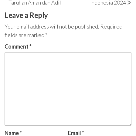
– Taruhan Aman dan Adil
Indonesia 2024
Leave a Reply
Your email address will not be published.
Required
fields are marked
*
Comment
*
Name
*
Email
*