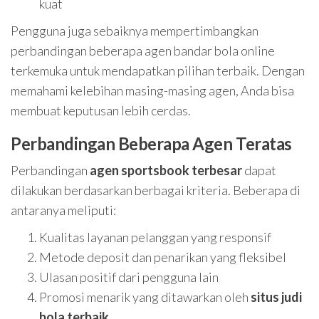
kuat
Pengguna juga sebaiknya mempertimbangkan
perbandingan beberapa agen bandar bola online
terkemuka untuk mendapatkan pilihan terbaik. Dengan
memahami kelebihan masing-masing agen, Anda bisa
membuat keputusan lebih cerdas.
Perbandingan Beberapa Agen Teratas
Perbandingan
agen sportsbook terbesar
dapat
dilakukan berdasarkan berbagai kriteria. Beberapa di
antaranya meliputi:
Kualitas layanan pelanggan yang responsif
Metode deposit dan penarikan yang fleksibel
Ulasan positif dari pengguna lain
Promosi menarik yang ditawarkan oleh
situs judi
bola terbaik