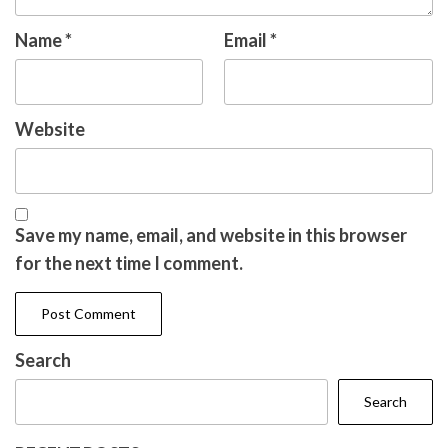
Name
*
Email
*
Website
Save my name, email, and website in this browser
for the next time I comment.
Search
Search