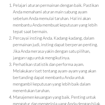
Pelajari aturan permainan dengan baik. Pastikan
Anda memahami aturan main sabung ayam
sebelum Anda memulai taruhan. Hal ini akan
membantu Anda membuat keputusan yang lebih
tepat saat bermain.
Percayai insting Anda. Kadang-kadang, dalam
permainan judi, insting dapat berperan penting.
Jika Anda merasa yakin dengan satu pilihan,
jangan ragu untuk mengikutinya.
Perhatikan statistik dan performa ayam.
Melakukan riset tentang ayam-ayam yang akan
bertanding dapat membantu Anda untuk
mengambil keputusan yang lebih baik dalam
menentukan taruhan.
Manajemen keuangan yang baik. Penting untuk
mengatur dan mengelola uang Anda dengan bijak.