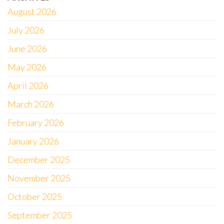
August 2026
July 2026
June 2026
May 2026
April 2026
March 2026
February 2026
January 2026
December 2025
November 2025
October 2025
September 2025