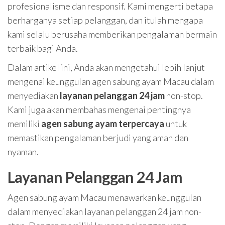
profesionalisme dan responsif. Kami mengerti betapa
berharganya setiap pelanggan, dan itulah mengapa
kami selalu berusaha memberikan pengalaman bermain
terbaik bagi Anda.
Dalam artikel ini, Anda akan mengetahui lebih lanjut
mengenai keunggulan agen sabung ayam Macau dalam
menyediakan
layanan pelanggan 24 jam
non-stop.
Kami juga akan membahas mengenai pentingnya
memiliki
agen sabung ayam terpercaya
untuk
memastikan pengalaman berjudi yang aman dan
nyaman.
Layanan Pelanggan 24 Jam
Agen sabung ayam Macau menawarkan keunggulan
dalam menyediakan layanan pelanggan 24 jam non-