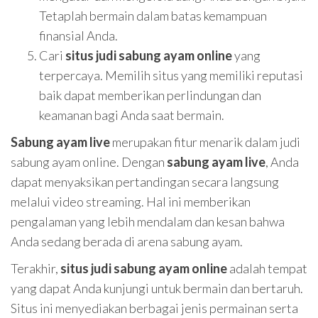
Tetaplah bermain dalam batas kemampuan
finansial Anda.
Cari
situs judi sabung ayam online
yang
terpercaya. Memilih situs yang memiliki reputasi
baik dapat memberikan perlindungan dan
keamanan bagi Anda saat bermain.
Sabung ayam live
merupakan fitur menarik dalam judi
sabung ayam online. Dengan
sabung ayam live
, Anda
dapat menyaksikan pertandingan secara langsung
melalui video streaming. Hal ini memberikan
pengalaman yang lebih mendalam dan kesan bahwa
Anda sedang berada di arena sabung ayam.
Terakhir,
situs judi sabung ayam online
adalah tempat
yang dapat Anda kunjungi untuk bermain dan bertaruh.
Situs ini menyediakan berbagai jenis permainan serta