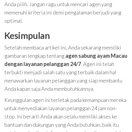
Anda pilih. Jangan ragu untuk mencari agen yang
memenuhi kriteria ini demi pengalaman berjudi yang
optimal.
Kesimpulan
Setelah membaca artikel ini, Anda sekarang memiliki
gambaran lengkap tentang
agen sabung ayam Macau
dengan layanan pelanggan 24/7
. Agen ini telah
terbukti menjadi salah satu yang terbaik dalam hal
menawarkan layanan pelanggan yang siap membantu
Anda kapan saja Anda membutuhkannya.
Keunggulan agen ini terletak pada kemampuan mereka
untuk menyediakan layanan pelanggan 24 jam non-
stop. Ini berarti Anda akan selalu memiliki akses ke
bantuan dan dukungan yang Anda butuhkan, baik itu