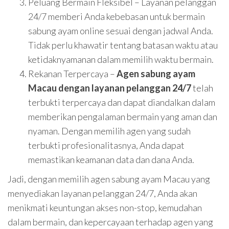
Peluang Bermain Fleksibel – Layanan pelanggan
24/7 memberi Anda kebebasan untuk bermain
sabung ayam online sesuai dengan jadwal Anda.
Tidak perlu khawatir tentang batasan waktu atau
ketidaknyamanan dalam memilih waktu bermain.
Rekanan Terpercaya –
Agen sabung ayam
Macau dengan layanan pelanggan 24/7
telah
terbukti terpercaya dan dapat diandalkan dalam
memberikan pengalaman bermain yang aman dan
nyaman. Dengan memilih agen yang sudah
terbukti profesionalitasnya, Anda dapat
memastikan keamanan data dan dana Anda.
Jadi, dengan memilih agen sabung ayam Macau yang
menyediakan layanan pelanggan 24/7, Anda akan
menikmati keuntungan akses non-stop, kemudahan
dalam bermain, dan kepercayaan terhadap agen yang