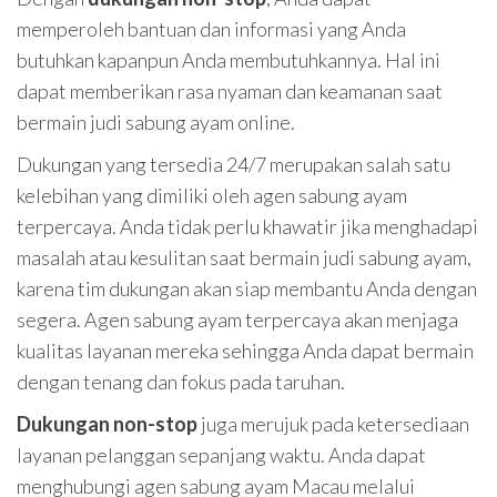
memperoleh bantuan dan informasi yang Anda
butuhkan kapanpun Anda membutuhkannya. Hal ini
dapat memberikan rasa nyaman dan keamanan saat
bermain judi sabung ayam online.
Dukungan yang tersedia 24/7 merupakan salah satu
kelebihan yang dimiliki oleh agen sabung ayam
terpercaya. Anda tidak perlu khawatir jika menghadapi
masalah atau kesulitan saat bermain judi sabung ayam,
karena tim dukungan akan siap membantu Anda dengan
segera. Agen sabung ayam terpercaya akan menjaga
kualitas layanan mereka sehingga Anda dapat bermain
dengan tenang dan fokus pada taruhan.
Dukungan non-stop
juga merujuk pada ketersediaan
layanan pelanggan sepanjang waktu. Anda dapat
menghubungi agen sabung ayam Macau melalui