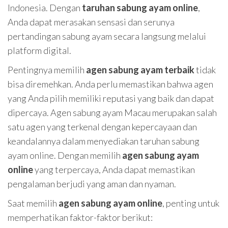
Indonesia. Dengan
taruhan sabung ayam online
,
Anda dapat merasakan sensasi dan serunya
pertandingan sabung ayam secara langsung melalui
platform digital.
Pentingnya memilih
agen sabung ayam terbaik
tidak
bisa diremehkan. Anda perlu memastikan bahwa agen
yang Anda pilih memiliki reputasi yang baik dan dapat
dipercaya. Agen sabung ayam Macau merupakan salah
satu agen yang terkenal dengan kepercayaan dan
keandalannya dalam menyediakan taruhan sabung
ayam online. Dengan memilih
agen sabung ayam
online
yang terpercaya, Anda dapat memastikan
pengalaman berjudi yang aman dan nyaman.
Saat memilih
agen sabung ayam online
, penting untuk
memperhatikan faktor-faktor berikut: