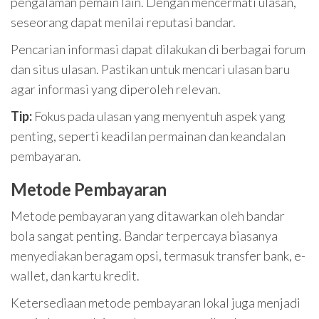
pengalaman pemain lain. Dengan mencermati ulasan,
seseorang dapat menilai reputasi bandar.
Pencarian informasi dapat dilakukan di berbagai forum
dan situs ulasan. Pastikan untuk mencari ulasan baru
agar informasi yang diperoleh relevan.
Tip:
Fokus pada ulasan yang menyentuh aspek yang
penting, seperti keadilan permainan dan keandalan
pembayaran.
Metode Pembayaran
Metode pembayaran yang ditawarkan oleh bandar
bola sangat penting. Bandar terpercaya biasanya
menyediakan beragam opsi, termasuk transfer bank, e-
wallet, dan kartu kredit.
Ketersediaan metode pembayaran lokal juga menjadi