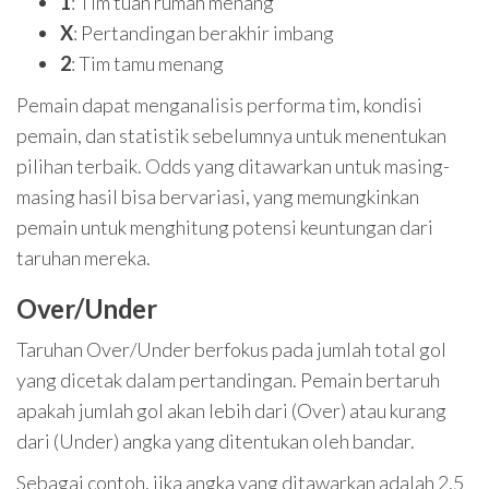
1
: Tim tuan rumah menang
X
: Pertandingan berakhir imbang
2
: Tim tamu menang
Pemain dapat menganalisis performa tim, kondisi
pemain, dan statistik sebelumnya untuk menentukan
pilihan terbaik. Odds yang ditawarkan untuk masing-
masing hasil bisa bervariasi, yang memungkinkan
pemain untuk menghitung potensi keuntungan dari
taruhan mereka.
Over/Under
Taruhan Over/Under berfokus pada jumlah total gol
yang dicetak dalam pertandingan. Pemain bertaruh
apakah jumlah gol akan lebih dari (Over) atau kurang
dari (Under) angka yang ditentukan oleh bandar.
Sebagai contoh, jika angka yang ditawarkan adalah 2,5