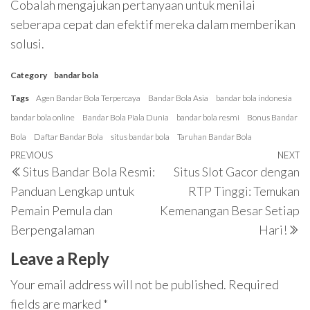
Cobalah mengajukan pertanyaan untuk menilai
seberapa cepat dan efektif mereka dalam memberikan
solusi.
Category
bandar bola
Tags
Agen Bandar Bola Terpercaya
Bandar Bola Asia
bandar bola indonesia
bandar bola online
Bandar Bola Piala Dunia
bandar bola resmi
Bonus Bandar
Bola
Daftar Bandar Bola
situs bandar bola
Taruhan Bandar Bola
Post
Previous
PREVIOUS
NEXT
N
Situs Bandar Bola Resmi:
Situs Slot Gacor dengan
navigation
Post
P
Panduan Lengkap untuk
RTP Tinggi: Temukan
Pemain Pemula dan
Kemenangan Besar Setiap
Berpengalaman
Hari!
Leave a Reply
Your email address will not be published.
Required
fields are marked
*