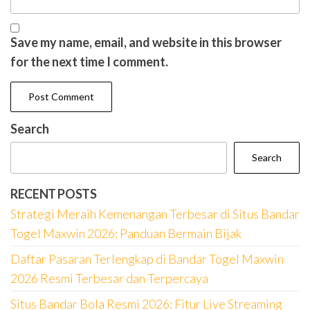
Save my name, email, and website in this browser
for the next time I comment.
Search
Search
RECENT POSTS
Strategi Meraih Kemenangan Terbesar di Situs Bandar
Togel Maxwin 2026: Panduan Bermain Bijak
Daftar Pasaran Terlengkap di Bandar Togel Maxwin
2026 Resmi Terbesar dan Terpercaya
Situs Bandar Bola Resmi 2026: Fitur Live Streaming