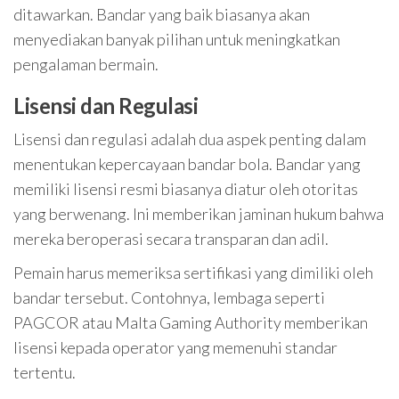
ditawarkan. Bandar yang baik biasanya akan
menyediakan banyak pilihan untuk meningkatkan
pengalaman bermain.
Lisensi dan Regulasi
Lisensi dan regulasi adalah dua aspek penting dalam
menentukan kepercayaan bandar bola. Bandar yang
memiliki lisensi resmi biasanya diatur oleh otoritas
yang berwenang. Ini memberikan jaminan hukum bahwa
mereka beroperasi secara transparan dan adil.
Pemain harus memeriksa sertifikasi yang dimiliki oleh
bandar tersebut. Contohnya, lembaga seperti
PAGCOR atau Malta Gaming Authority memberikan
lisensi kepada operator yang memenuhi standar
tertentu.