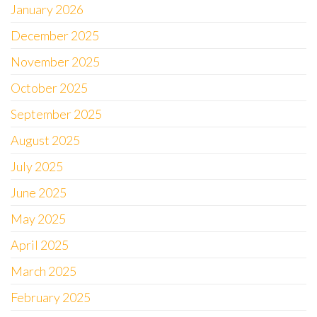
January 2026
December 2025
November 2025
October 2025
September 2025
August 2025
July 2025
June 2025
May 2025
April 2025
March 2025
February 2025