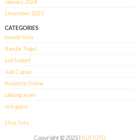
January 2024
December 2023
CATEGORIES
bandar bola
Bandar Togel
judi basket
Judi Capsa
Roulette Online
sabung ayam
slot gacor
Situs Toto
Copyright © 2025 |
KOITOTO