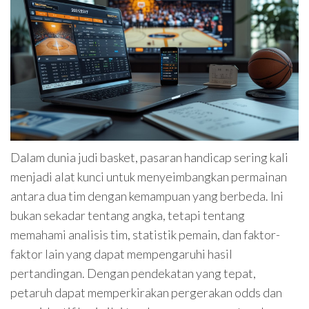
Dalam dunia judi basket, pasaran handicap sering kali
menjadi alat kunci untuk menyeimbangkan permainan
antara dua tim dengan kemampuan yang berbeda. Ini
bukan sekadar tentang angka, tetapi tentang
memahami analisis tim, statistik pemain, dan faktor-
faktor lain yang dapat mempengaruhi hasil
pertandingan. Dengan pendekatan yang tepat,
petaruh dapat memperkirakan pergerakan odds dan