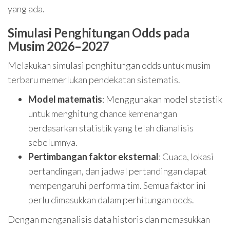
yang ada.
Simulasi Penghitungan Odds pada
Musim 2026–2027
Melakukan simulasi penghitungan odds untuk musim
terbaru memerlukan pendekatan sistematis.
Model matematis
: Menggunakan model statistik
untuk menghitung chance kemenangan
berdasarkan statistik yang telah dianalisis
sebelumnya.
Pertimbangan faktor eksternal
: Cuaca, lokasi
pertandingan, dan jadwal pertandingan dapat
mempengaruhi performa tim. Semua faktor ini
perlu dimasukkan dalam perhitungan odds.
Dengan menganalisis data historis dan memasukkan