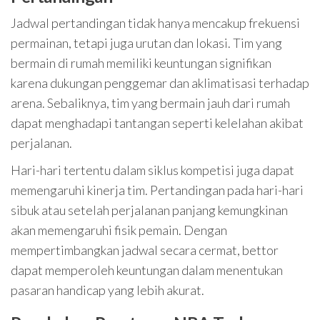
Jadwal pertandingan tidak hanya mencakup frekuensi
permainan, tetapi juga urutan dan lokasi. Tim yang
bermain di rumah memiliki keuntungan signifikan
karena dukungan penggemar dan aklimatisasi terhadap
arena. Sebaliknya, tim yang bermain jauh dari rumah
dapat menghadapi tantangan seperti kelelahan akibat
perjalanan.
Hari-hari tertentu dalam siklus kompetisi juga dapat
memengaruhi kinerja tim. Pertandingan pada hari-hari
sibuk atau setelah perjalanan panjang kemungkinan
akan memengaruhi fisik pemain. Dengan
mempertimbangkan jadwal secara cermat, bettor
dapat memperoleh keuntungan dalam menentukan
pasaran handicap yang lebih akurat.