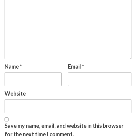
Name
*
Email
*
Website
Save my name, email, and website in this browser
for the next time I comment.