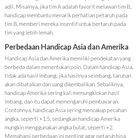
adil. Misalnya, jika tim A adalah favorit melawan tim B,
handicap membantu menarik perhatian petaruh pada
tim B, memberi mereka insentif untuk bertaruh pada
tim yang lebih lemah.
Perbedaan Handicap Asia dan Amerika
Handicap Asia dan Amerika memiliki pendekatan yang
berbeda dalam menentukan poin. Dalam handicap Asia,
tidak ada hasil imbang; jika hasilnya seimbang, taruhan
akan dibatalkan dan uang dikembalikan. Sebaliknya,
handicap Amerika sering kali memungkinkan hasil
imbang, dan itu dapat memengaruhi pembayaran.
Contohnya, handicap Asia sering mencakup pecahan
angka, seperti +1.5, sedangkan handicap Amerika
mungkin menggunakan angka bulat, seperti +2.
Memahami perbedaan ini penting agar petaruh bisa