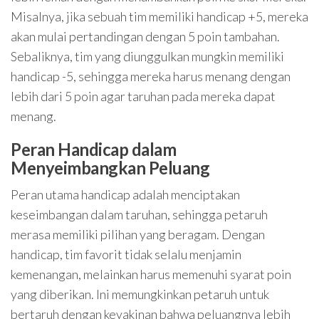
Misalnya, jika sebuah tim memiliki handicap +5, mereka
akan mulai pertandingan dengan 5 poin tambahan.
Sebaliknya, tim yang diunggulkan mungkin memiliki
handicap -5, sehingga mereka harus menang dengan
lebih dari 5 poin agar taruhan pada mereka dapat
menang.
Peran Handicap dalam
Menyeimbangkan Peluang
Peran utama handicap adalah menciptakan
keseimbangan dalam taruhan, sehingga petaruh
merasa memiliki pilihan yang beragam. Dengan
handicap, tim favorit tidak selalu menjamin
kemenangan, melainkan harus memenuhi syarat poin
yang diberikan. Ini memungkinkan petaruh untuk
bertaruh dengan keyakinan bahwa peluangnya lebih