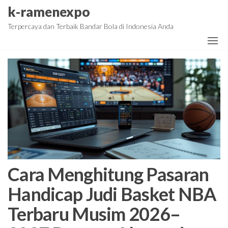
Skip
k-ramenexpo
to
Terpercaya dan Terbaik Bandar Bola di Indonesia Anda
the
content
Cara Menghitung Pasaran
Handicap Judi Basket NBA
Terbaru Musim 2026–