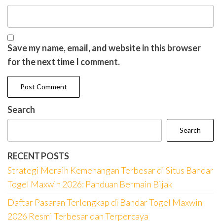
Save my name, email, and website in this browser
for the next time I comment.
Search
Search
RECENT POSTS
Strategi Meraih Kemenangan Terbesar di Situs Bandar
Togel Maxwin 2026: Panduan Bermain Bijak
Daftar Pasaran Terlengkap di Bandar Togel Maxwin
2026 Resmi Terbesar dan Terpercaya