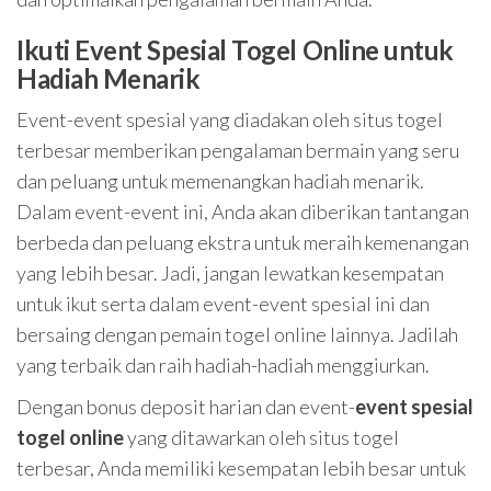
Ikuti Event Spesial Togel Online untuk
Hadiah Menarik
Event-event spesial yang diadakan oleh situs togel
terbesar memberikan pengalaman bermain yang seru
dan peluang untuk memenangkan hadiah menarik.
Dalam event-event ini, Anda akan diberikan tantangan
berbeda dan peluang ekstra untuk meraih kemenangan
yang lebih besar. Jadi, jangan lewatkan kesempatan
untuk ikut serta dalam event-event spesial ini dan
bersaing dengan pemain togel online lainnya. Jadilah
yang terbaik dan raih hadiah-hadiah menggiurkan.
Dengan bonus deposit harian dan event-
event spesial
togel online
yang ditawarkan oleh situs togel
terbesar, Anda memiliki kesempatan lebih besar untuk