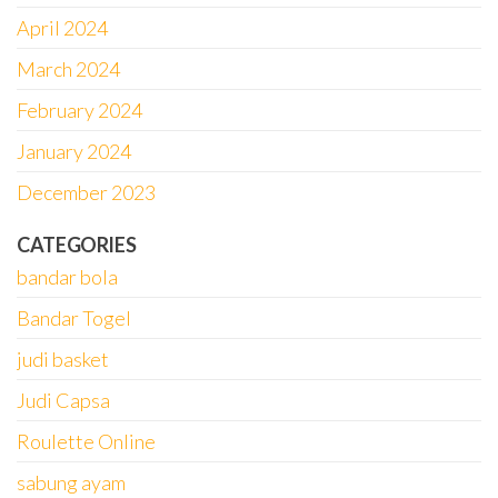
April 2024
March 2024
February 2024
January 2024
December 2023
CATEGORIES
bandar bola
Bandar Togel
judi basket
Judi Capsa
Roulette Online
sabung ayam