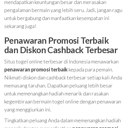
mendapatkan keuntungan besar dan merasakan
pengalaman bermain yang lebih seru. Jadi, jangan ragu
untuk bergabung dan manfaatkan kesempatan ini
sekarang juga!
Penawaran Promosi Terbaik
dan Diskon Cashback Terbesar
Situs togel online terbesar di Indonesia menawarkan
penawaran promosi terbaik
kepada para pemain.
Nikmati diskon dan cashback terbesar setiap kali Anda
memasang taruhan. Dapatkan peluang lebih besar
untuk memenangkan hadiah menarik dan rasakan
kegembiraan bermain togel online dengan penawaran
yang menggiurkan ini.
Tingkatkan peluang Anda dalam memenangkan hadiah