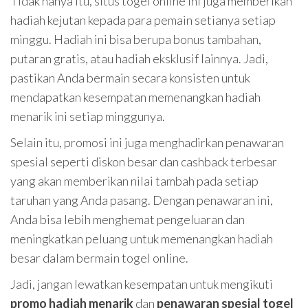
Tidak hanya itu, situs togel online ini juga memberikan
hadiah kejutan kepada para pemain setianya setiap
minggu. Hadiah ini bisa berupa bonus tambahan,
putaran gratis, atau hadiah eksklusif lainnya. Jadi,
pastikan Anda bermain secara konsisten untuk
mendapatkan kesempatan memenangkan hadiah
menarik ini setiap minggunya.
Selain itu, promosi ini juga menghadirkan penawaran
spesial seperti diskon besar dan cashback terbesar
yang akan memberikan nilai tambah pada setiap
taruhan yang Anda pasang. Dengan penawaran ini,
Anda bisa lebih menghemat pengeluaran dan
meningkatkan peluang untuk memenangkan hadiah
besar dalam bermain togel online.
Jadi, jangan lewatkan kesempatan untuk mengikuti
promo hadiah menarik
dan
penawaran spesial togel