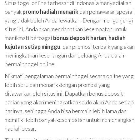
Situs togel online terbesar di Indonesia menyediakan
banyak
promo hadiah menarik
dan penawaran spesial
yang tidak boleh Anda lewatkan. Dengan mengunjungi
situs ini, Anda akan mendapatkan kesempatan untuk
menikmati berbagai
bonus deposit harian
,
hadiah
kejutan setiap minggu
, dan promosi terbaik yang akan
meningkatkan kesenangan dan peluang Anda dalam
bermain togel online.
Nikmati pengalaman bermain togel secara online yang
lebih seru dan menarik dengan promosi yang
ditawarkan oleh situs ini. Dapatkan bonus deposit
harian yang akan meningkatkan saldo akun Anda setiap
harinya, sehingga Anda bisa bermain lebih lama dan
memiliki lebih banyak kesempatan untuk memenangkan
hadiah besar.