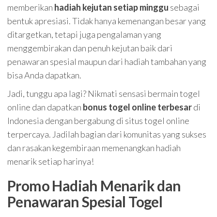
memberikan
hadiah kejutan setiap minggu
sebagai
bentuk apresiasi. Tidak hanya kemenangan besar yang
ditargetkan, tetapi juga pengalaman yang
menggembirakan dan penuh kejutan baik dari
penawaran spesial maupun dari hadiah tambahan yang
bisa Anda dapatkan.
Jadi, tunggu apa lagi? Nikmati sensasi bermain togel
online dan dapatkan
bonus togel online terbesar
di
Indonesia dengan bergabung di situs togel online
terpercaya. Jadilah bagian dari komunitas yang sukses
dan rasakan kegembiraan memenangkan hadiah
menarik setiap harinya!
Promo Hadiah Menarik dan
Penawaran Spesial Togel