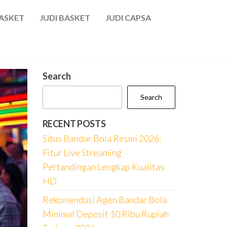
BASKET
JUDI BASKET
JUDI CAPSA
Search
Search
RECENT POSTS
Situs Bandar Bola Resmi 2026:
Fitur Live Streaming
Pertandingan Lengkap Kualitas
HD
Rekomendasi Agen Bandar Bola
Minimal Deposit 10 Ribu Rupiah