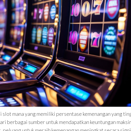
i slot mana yang memiliki persentase kemenangan yang ting
dari berbagai sumber untuk mendapatkan keuntungan maksi
, peluang untuk meraih kemenangan meningkat secara signi