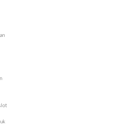
ran
n
slot
suk