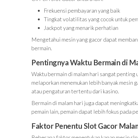
Frekuensi pembayaran yang baik
Tingkat volatilitas yang cocok untuk pe
Jackpot yang menarik perhatian
Mengetahui mesin yang gacor dapat membantu
bermain.
Pentingnya Waktu Bermain di Ma
Waktu bermain di malam hari sangat penting 
melaporkan menemukan lebih banyak mesin gaco
atau pengaturan tertentu dari kasino.
Bermain di malam hari juga dapat meningkat
pemain lain, pemain dapat lebih fokus pada 
Faktor Penentu Slot Gacor Mala
Beberapa faktor menentukan kapan mesin slot