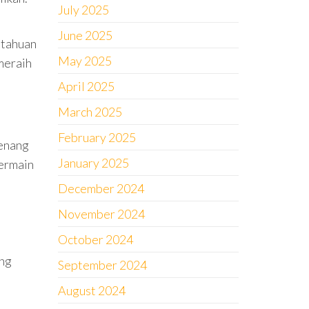
July 2025
June 2025
etahuan
May 2025
meraih
April 2025
March 2025
February 2025
menang
January 2025
bermain
December 2024
November 2024
October 2024
ang
September 2024
August 2024