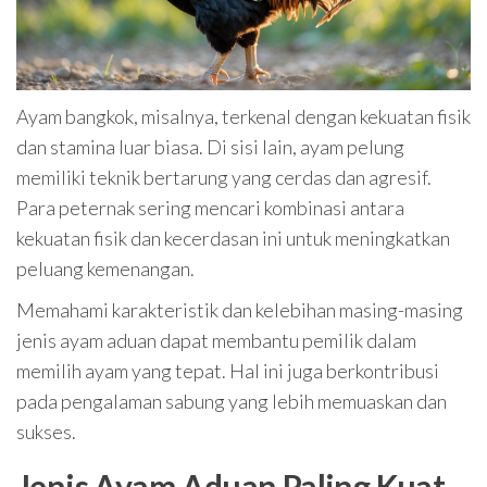
Ayam bangkok, misalnya, terkenal dengan kekuatan fisik
dan stamina luar biasa. Di sisi lain, ayam pelung
memiliki teknik bertarung yang cerdas dan agresif.
Para peternak sering mencari kombinasi antara
kekuatan fisik dan kecerdasan ini untuk meningkatkan
peluang kemenangan.
Memahami karakteristik dan kelebihan masing-masing
jenis ayam aduan dapat membantu pemilik dalam
memilih ayam yang tepat. Hal ini juga berkontribusi
pada pengalaman sabung yang lebih memuaskan dan
sukses.
Jenis Ayam Aduan Paling Kuat