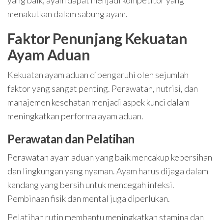
menakutkan dalam sabung ayam.
Faktor Penunjang Kekuatan
Ayam Aduan
Kekuatan ayam aduan dipengaruhi oleh sejumlah
faktor yang sangat penting. Perawatan, nutrisi, dan
manajemen kesehatan menjadi aspek kunci dalam
meningkatkan performa ayam aduan.
Perawatan dan Pelatihan
Perawatan ayam aduan yang baik mencakup kebersihan
dan lingkungan yang nyaman. Ayam harus dijaga dalam
kandang yang bersih untuk mencegah infeksi.
Pembinaan fisik dan mental juga diperlukan.
Pelatihan rutin membantu meningkatkan stamina dan