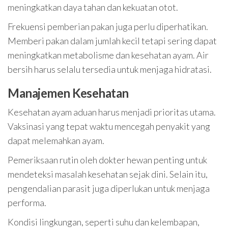
meningkatkan daya tahan dan kekuatan otot.
Frekuensi pemberian pakan juga perlu diperhatikan.
Memberi pakan dalam jumlah kecil tetapi sering dapat
meningkatkan metabolisme dan kesehatan ayam. Air
bersih harus selalu tersedia untuk menjaga hidratasi.
Manajemen Kesehatan
Kesehatan ayam aduan harus menjadi prioritas utama.
Vaksinasi yang tepat waktu mencegah penyakit yang
dapat melemahkan ayam.
Pemeriksaan rutin oleh dokter hewan penting untuk
mendeteksi masalah kesehatan sejak dini. Selain itu,
pengendalian parasit juga diperlukan untuk menjaga
performa.
Kondisi lingkungan, seperti suhu dan kelembapan,