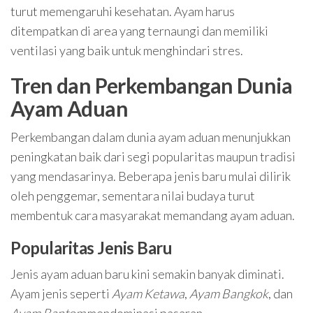
turut memengaruhi kesehatan. Ayam harus
ditempatkan di area yang ternaungi dan memiliki
ventilasi yang baik untuk menghindari stres.
Tren dan Perkembangan Dunia
Ayam Aduan
Perkembangan dalam dunia ayam aduan menunjukkan
peningkatan baik dari segi popularitas maupun tradisi
yang mendasarinya. Beberapa jenis baru mulai dilirik
oleh penggemar, sementara nilai budaya turut
membentuk cara masyarakat memandang ayam aduan.
Popularitas Jenis Baru
Jenis ayam aduan baru kini semakin banyak diminati.
Ayam jenis seperti
Ayam Ketawa
,
Ayam Bangkok
, dan
Ayam Bantom
mendominasi pasaran.