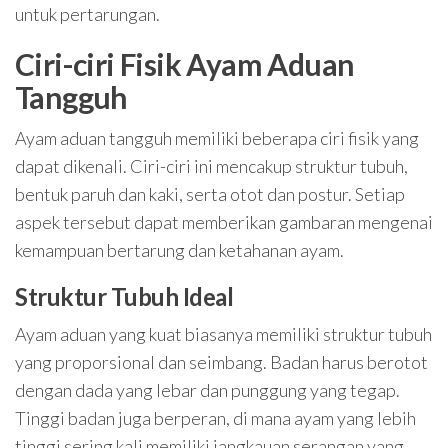
untuk pertarungan.
Ciri-ciri Fisik Ayam Aduan
Tangguh
Ayam aduan tangguh memiliki beberapa ciri fisik yang
dapat dikenali. Ciri-ciri ini mencakup struktur tubuh,
bentuk paruh dan kaki, serta otot dan postur. Setiap
aspek tersebut dapat memberikan gambaran mengenai
kemampuan bertarung dan ketahanan ayam.
Struktur Tubuh Ideal
Ayam aduan yang kuat biasanya memiliki struktur tubuh
yang proporsional dan seimbang. Badan harus berotot
dengan dada yang lebar dan punggung yang tegap.
Tinggi badan juga berperan, di mana ayam yang lebih
tinggi sering kali memiliki jangkauan serangan yang