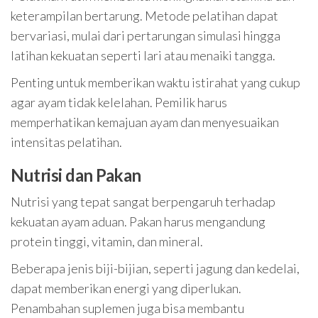
keterampilan bertarung. Metode pelatihan dapat
bervariasi, mulai dari pertarungan simulasi hingga
latihan kekuatan seperti lari atau menaiki tangga.
Penting untuk memberikan waktu istirahat yang cukup
agar ayam tidak kelelahan. Pemilik harus
memperhatikan kemajuan ayam dan menyesuaikan
intensitas pelatihan.
Nutrisi dan Pakan
Nutrisi yang tepat sangat berpengaruh terhadap
kekuatan ayam aduan. Pakan harus mengandung
protein tinggi, vitamin, dan mineral.
Beberapa jenis biji-bijian, seperti jagung dan kedelai,
dapat memberikan energi yang diperlukan.
Penambahan suplemen juga bisa membantu