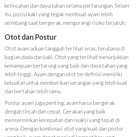
kelincahan dan daya tahan selama pertarungan. Selain
itu, posisi kaki yang tegak membuat ayam lebih
seimbang saat bergerak, mengurangi risiko terjatuh.
Otot dan Postur
Otot ayam aduan tangguh terlihat jelas, terutama di
bagian dada dan kaki. Otot yang terlihat menunjukkan
kemampuan bertarung yang baik dan daya tahan yang
lebih tinggi. Ayam dengan otot terdefinisi memiliki
kekuatan untuk memberikan serangan yang lebih kuat
dan bertahan lebih lama.
Postur ayam juga penting; ayam harus bergerak
dengan lincah dan cepat. Gerakan yang baik
mencerminkan kecepatan dan reaksi yang tepat di
arena. Dengan kombinasi otot yang kuat dan postur
yang baik, ayam dapat menjadi kompetitor yang