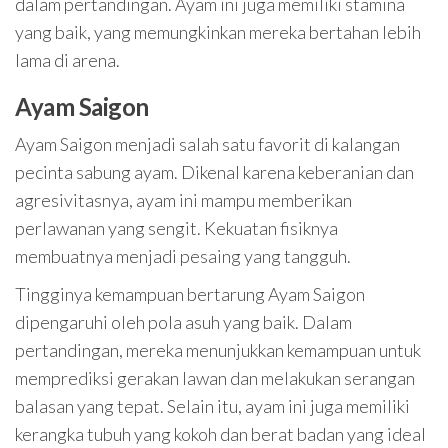
dalam pertandingan. Ayam ini juga memiliki stamina
yang baik, yang memungkinkan mereka bertahan lebih
lama di arena.
Ayam Saigon
Ayam Saigon menjadi salah satu favorit di kalangan
pecinta sabung ayam. Dikenal karena keberanian dan
agresivitasnya, ayam ini mampu memberikan
perlawanan yang sengit. Kekuatan fisiknya
membuatnya menjadi pesaing yang tangguh.
Tingginya kemampuan bertarung Ayam Saigon
dipengaruhi oleh pola asuh yang baik. Dalam
pertandingan, mereka menunjukkan kemampuan untuk
memprediksi gerakan lawan dan melakukan serangan
balasan yang tepat. Selain itu, ayam ini juga memiliki
kerangka tubuh yang kokoh dan berat badan yang ideal