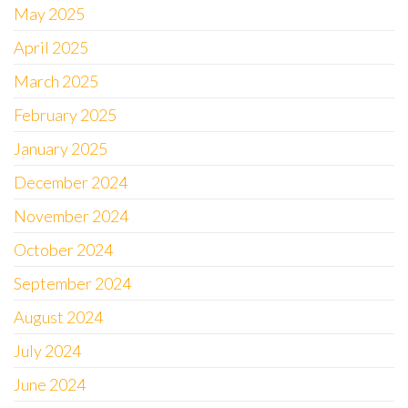
May 2025
April 2025
March 2025
February 2025
January 2025
December 2024
November 2024
October 2024
September 2024
August 2024
July 2024
June 2024