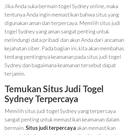
Jika Anda suka bermain togel Sydney online, maka
tentunya Anda ingin memastikan bahwa situs yang
digunakan aman dan terpercaya. Memilih situs judi
togel Sydney yang aman sangat penting untuk
melindungi data pribadi dan akun Anda dari ancaman
kejahatan siber. Pada bagian ini, kita akan membahas
tentang pentingnya keamanan pada situs judi togel
Sydney dan bagaimana keamanan tersebut dapat
terjamin.
Temukan Situs Judi Togel
Sydney Terpercaya
Memilih situs judi togel Sydney yang terpercaya
sangat penting untuk memastikan keamanan dalam
bermain.
Situs judi terpercaya
akan memastikan