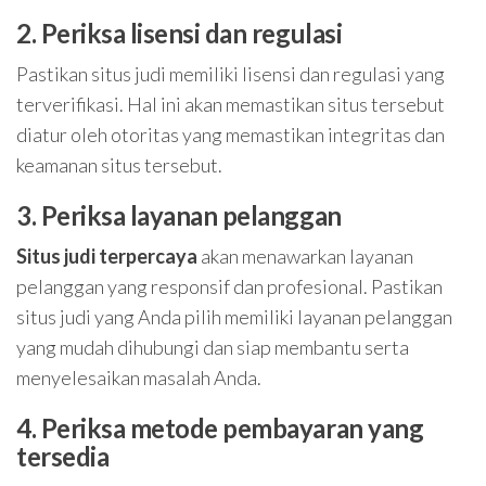
2. Periksa lisensi dan regulasi
Pastikan situs judi memiliki lisensi dan regulasi yang
terverifikasi. Hal ini akan memastikan situs tersebut
diatur oleh otoritas yang memastikan integritas dan
keamanan situs tersebut.
3. Periksa layanan pelanggan
Situs judi terpercaya
akan menawarkan layanan
pelanggan yang responsif dan profesional. Pastikan
situs judi yang Anda pilih memiliki layanan pelanggan
yang mudah dihubungi dan siap membantu serta
menyelesaikan masalah Anda.
4. Periksa metode pembayaran yang
tersedia