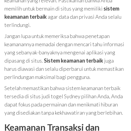
keamanan yang relevan. Pastikanlah bahwa Anda
memilih untuk bermain di situs yang memiliki
sistem
keamanan terbaik
agar data dan privasi Anda selalu
terlindungi.
Jangan lupa untuk memeriksa bahwa penetapan
keamanannya memadai dengan mencari tahu informasi
yang sebanyak-banyaknya mengenai aplikasi yang
dipasang di situs.
Sistem keamanan terbaik
juga
harus diawasi dan selalu diperbarui untuk memastikan
perlindungan maksimal bagi pengguna.
Setelah memastikan bahwa sistem keamanan terbaik
tersedia di situs judi togel Sydney pilihan Anda, Anda
dapat fokus pada permainan dan menikmati hiburan
yang disediakan tanpa kekhawatiran yang berlebihan.
Keamanan Transaksi dan