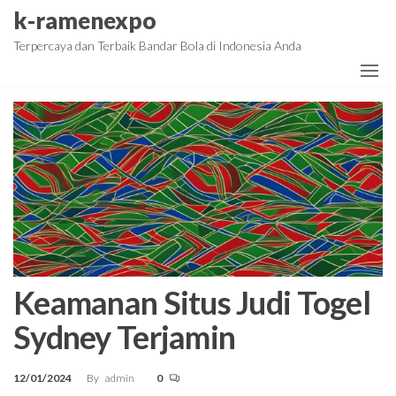
Skip
k-ramenexpo
to
Terpercaya dan Terbaik Bandar Bola di Indonesia Anda
the
content
Keamanan Situs Judi Togel
Sydney Terjamin
12/01/2024
By
admin
0