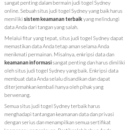
sangat penting dalam bermain judi togel Sydney
online. Sebuah situs judi togel Sydney yang baik harus
memiliki
sistem keamanan terbaik
yang melindungi
data Anda dari tangan yang salah.
Melalui fitur yang tepat, situs judi togel Sydney dapat
memastikan data Anda tetap aman selama Anda
menikmati permainan. Misalnya, enkripsi data dan
keamanan informasi
sangat penting dan harus dimiliki
oleh situs judi togel Sydney yang baik. Enkripsi data
membuat data Anda selalu disandikan dan dapat
diterjemahkan kembali hanya oleh pihak yang
berwenang.
Semua situs judi togel Sydney terbaik harus
menghadapi tantangan keamanan data dan privasi
dengan serius dan menampilkan semua sertifikat