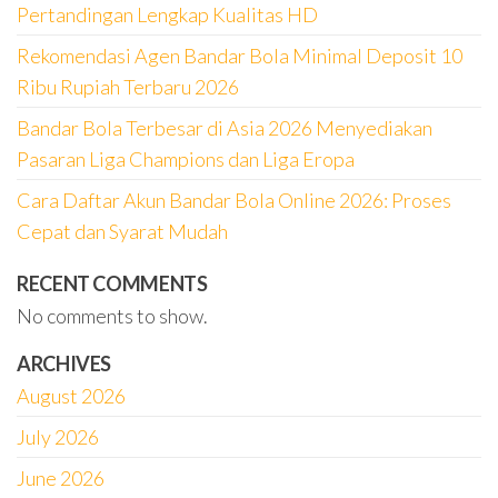
Pertandingan Lengkap Kualitas HD
Rekomendasi Agen Bandar Bola Minimal Deposit 10
Ribu Rupiah Terbaru 2026
Bandar Bola Terbesar di Asia 2026 Menyediakan
Pasaran Liga Champions dan Liga Eropa
Cara Daftar Akun Bandar Bola Online 2026: Proses
Cepat dan Syarat Mudah
RECENT COMMENTS
No comments to show.
ARCHIVES
August 2026
July 2026
June 2026