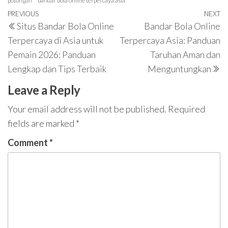
potongan
bandar bola online terpercaya asia
Post
Previous
PREVIOUS
NEXT
N
Situs Bandar Bola Online
Bandar Bola Online
navigation
Post
P
Terpercaya di Asia untuk
Terpercaya Asia: Panduan
Pemain 2026: Panduan
Taruhan Aman dan
Lengkap dan Tips Terbaik
Menguntungkan
Leave a Reply
Your email address will not be published.
Required
fields are marked
*
Comment
*