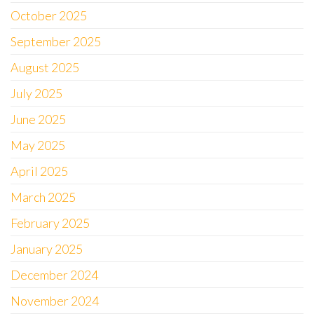
October 2025
September 2025
August 2025
July 2025
June 2025
May 2025
April 2025
March 2025
February 2025
January 2025
December 2024
November 2024