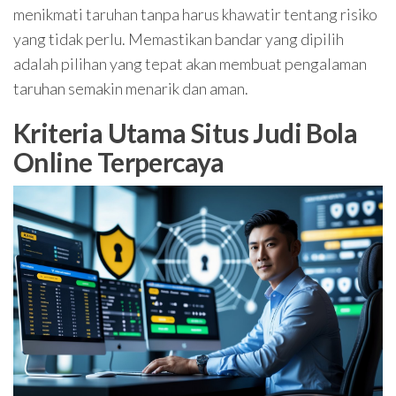
menikmati taruhan tanpa harus khawatir tentang risiko
yang tidak perlu. Memastikan bandar yang dipilih
adalah pilihan yang tepat akan membuat pengalaman
taruhan semakin menarik dan aman.
Kriteria Utama Situs Judi Bola
Online Terpercaya