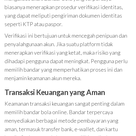
biasanya menerapkan prosedur verifikasi identitas,
yang dapat meliputi pengiriman dokumen identitas
seperti KTP atau paspor.
Verifikasi ini bertujuan untuk mencegah penipuan dan
penyalahgunaan akun. Jika suatu platform tidak
menerapkan verifikasi yang ketat, maka risiko yang
dihadapi pengguna dapat meningkat. Pengguna perlu
memilih bandar yang memperhatikan proses ini dan
menjamin keamanan akun mereka.
Transaksi Keuangan yang Aman
Keamanan transaksi keuangan sangat penting dalam
memilih bandar bola online. Bandar terpercaya
menyediakan berbagai metode pembayaran yang
aman, termasuk transfer bank, e-wallet, dan kartu