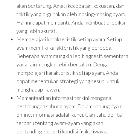
akan bertarung. Amati kecepatan, kekuatan, dan
taktik yang digunakan oleh masing-masing ayam.
Hal ini dapat membantu Anda membuat prediksi
yang lebih akurat.
Mempelajari karakteristik setiap ayam: Setiap
ayam memiliki karakteristik yang berbeda.
Beberapa ayam mungkin lebih agresif, sementara
yang lain mungkin lebih bertahan. Dengan
mempelajari karakteristik setiap ayam, Anda
dapat menentukan strategi yang sesuai untuk
menghadapi lawan.
Memanfaatkan informasi terkini mengenai
pertarungan sabung ayam: Dalam sabung ayam
online, informasi adalah kunci. Cari tahu berita
terbaru tentang ayam-ayam yang akan
bertanding, seperti kondisi fisik, riwayat