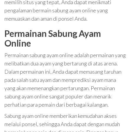
memilih situs yang tepat, Anda dapat menikmati
pengalaman bermain sabung ayam online yang
memuaskan dan aman di ponsel Anda.
Permainan Sabung Ayam
Online
Permainan sabung ayam online adalah permainan yang
melibatkan dua ayam yang bertarung di atas arena.
Dalam permainan ini, Anda dapat memasang taruhan
pada salah satu ayam dan memprediksi ayam mana
yang akan memenangkan pertarungan. Permainan
sabung ayam online sangat populer dan menarik
perhatian para pemain dari berbagai kalangan.
Sabung ayam online memberikan kemudahan akses
melalui ponsel, sehingga Anda dapat dengan mudah