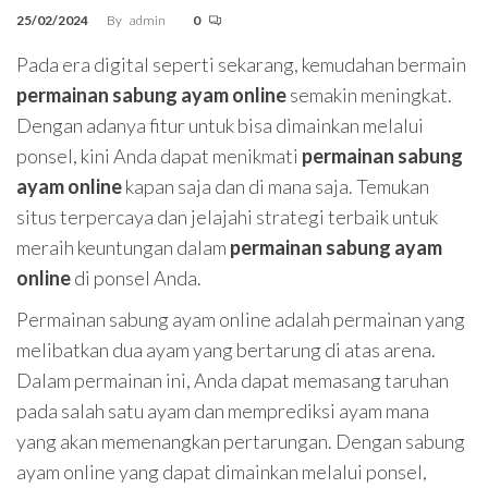
25/02/2024
By
admin
0
Pada era digital seperti sekarang, kemudahan bermain
permainan sabung ayam online
semakin meningkat.
Dengan adanya fitur untuk bisa dimainkan melalui
ponsel, kini Anda dapat menikmati
permainan sabung
ayam online
kapan saja dan di mana saja. Temukan
situs terpercaya dan jelajahi strategi terbaik untuk
meraih keuntungan dalam
permainan sabung ayam
online
di ponsel Anda.
Permainan sabung ayam online adalah permainan yang
melibatkan dua ayam yang bertarung di atas arena.
Dalam permainan ini, Anda dapat memasang taruhan
pada salah satu ayam dan memprediksi ayam mana
yang akan memenangkan pertarungan. Dengan sabung
ayam online yang dapat dimainkan melalui ponsel,