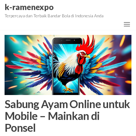
Skip
k-ramenexpo
to
Terpercaya dan Terbaik Bandar Bola di Indonesia Anda
the
content
Sabung Ayam Online untuk
Mobile – Mainkan di
Ponsel