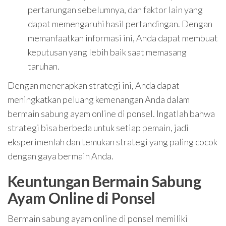
pertarungan sebelumnya, dan faktor lain yang
dapat memengaruhi hasil pertandingan. Dengan
memanfaatkan informasi ini, Anda dapat membuat
keputusan yang lebih baik saat memasang
taruhan.
Dengan menerapkan strategi ini, Anda dapat
meningkatkan peluang kemenangan Anda dalam
bermain sabung ayam online di ponsel. Ingatlah bahwa
strategi bisa berbeda untuk setiap pemain, jadi
eksperimenlah dan temukan strategi yang paling cocok
dengan gaya bermain Anda.
Keuntungan Bermain Sabung
Ayam Online di Ponsel
Bermain sabung ayam online di ponsel memiliki