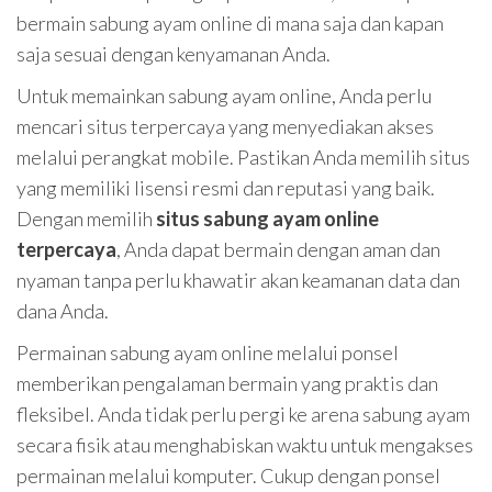
bermain sabung ayam online di mana saja dan kapan
saja sesuai dengan kenyamanan Anda.
Untuk memainkan sabung ayam online, Anda perlu
mencari situs terpercaya yang menyediakan akses
melalui perangkat mobile. Pastikan Anda memilih situs
yang memiliki lisensi resmi dan reputasi yang baik.
Dengan memilih
situs sabung ayam online
terpercaya
, Anda dapat bermain dengan aman dan
nyaman tanpa perlu khawatir akan keamanan data dan
dana Anda.
Permainan sabung ayam online melalui ponsel
memberikan pengalaman bermain yang praktis dan
fleksibel. Anda tidak perlu pergi ke arena sabung ayam
secara fisik atau menghabiskan waktu untuk mengakses
permainan melalui komputer. Cukup dengan ponsel