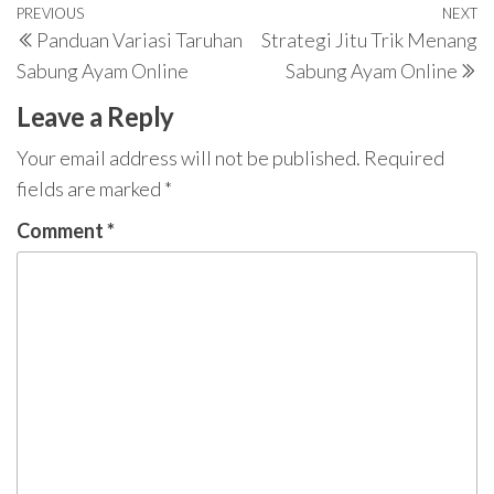
Post
Previous
PREVIOUS
NEXT
N
Panduan Variasi Taruhan
Strategi Jitu Trik Menang
navigation
Post
P
Sabung Ayam Online
Sabung Ayam Online
Leave a Reply
Your email address will not be published.
Required
fields are marked
*
Comment
*