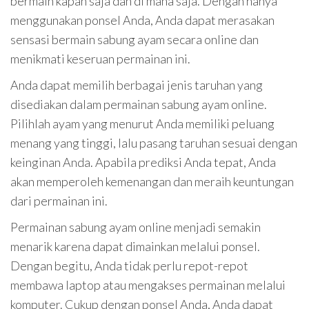
bermain kapan saja dan di mana saja. Dengan hanya
menggunakan ponsel Anda, Anda dapat merasakan
sensasi bermain sabung ayam secara online dan
menikmati keseruan permainan ini.
Anda dapat memilih berbagai jenis taruhan yang
disediakan dalam permainan sabung ayam online.
Pilihlah ayam yang menurut Anda memiliki peluang
menang yang tinggi, lalu pasang taruhan sesuai dengan
keinginan Anda. Apabila prediksi Anda tepat, Anda
akan memperoleh kemenangan dan meraih keuntungan
dari permainan ini.
Permainan sabung ayam online menjadi semakin
menarik karena dapat dimainkan melalui ponsel.
Dengan begitu, Anda tidak perlu repot-repot
membawa laptop atau mengakses permainan melalui
komputer. Cukup dengan ponsel Anda, Anda dapat