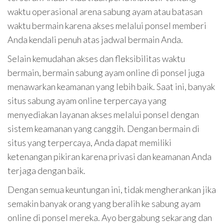
waktu operasional arena sabung ayam atau batasan
waktu bermain karena akses melalui ponsel memberi
Anda kendali penuh atas jadwal bermain Anda.
Selain kemudahan akses dan fleksibilitas waktu
bermain, bermain sabung ayam online di ponsel juga
menawarkan keamanan yang lebih baik. Saat ini, banyak
situs sabung ayam online terpercaya yang
menyediakan layanan akses melalui ponsel dengan
sistem keamanan yang canggih. Dengan bermain di
situs yang terpercaya, Anda dapat memiliki
ketenangan pikiran karena privasi dan keamanan Anda
terjaga dengan baik.
Dengan semua keuntungan ini, tidak mengherankan jika
semakin banyak orang yang beralih ke sabung ayam
online di ponsel mereka. Ayo bergabung sekarang dan