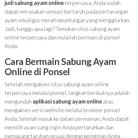
judi sabung ayam online
terpercaya, Anda sudah
dapat merasakan sensasi bertaruh pada pertarungan
ayam sekaligus meraih keuntungan yang menggiurkan.
Jadi, tunggu apa lagi? Temukan situs sabung ayam
online terpercaya dan mulailah bermain di ponsel
Anda.
Cara Bermain Sabung Ayam
Online di Ponsel
Setelah mengakses situs sabung ayam online
terpercaya melalui ponsel, langkah berikutnya adalah
mengunduh
aplikasi sabung ayam online
atau
mengakses versi website melalui browser ponsel
Anda. Setelah masuk ke dalam permainan, Anda dapat
memilih ayam yang ingin Anda pertaruhkan dan
memasang taruhan sesuai dengan keinginan Anda.