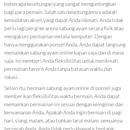
beberapa keuntungan yang sangat menguntungkan
bagi para pemain. Salah satu keuntungannya adalah
kemudahan akses yang dapat Anda nikmati. Anda tidak
perlu lagi pergi ke arena sabung ayam secara fisik atau
mengakses permainan melalui komputer. Dengan
hanya menggunakan ponsel Anda, Anda dapat langsung
memainkan sabung ayam online kapan saja dan di mana
saja. Ini memberi Anda fleksibilitas untuk menikmati
permainan favorit Anda tanpa batasan waktu dan
lokasi.
Selain itu, bermain sabung ayam online di ponsel juga
memberikan fleksibilitas waktu bermain. Anda dapat
memainkan permainan ini sesuai dengan keinginan dan
kenyamanan Anda. Apakah Anda ingin bermain di pagi
hari, siang, malam, atau bahkan larut malam, semuanya
terserah Anda. Anda tidak perlu khawatir tentang