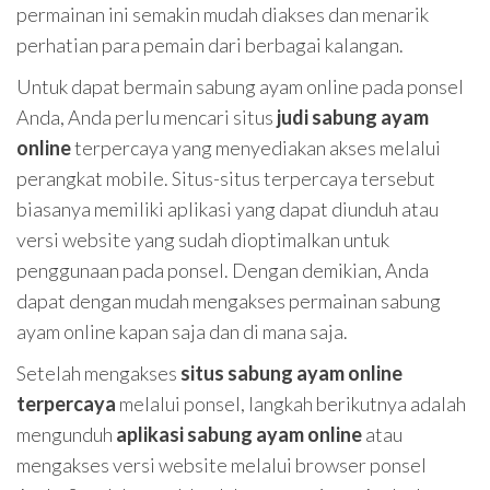
permainan ini semakin mudah diakses dan menarik
perhatian para pemain dari berbagai kalangan.
Untuk dapat bermain sabung ayam online pada ponsel
Anda, Anda perlu mencari situs
judi sabung ayam
online
terpercaya yang menyediakan akses melalui
perangkat mobile. Situs-situs terpercaya tersebut
biasanya memiliki aplikasi yang dapat diunduh atau
versi website yang sudah dioptimalkan untuk
penggunaan pada ponsel. Dengan demikian, Anda
dapat dengan mudah mengakses permainan sabung
ayam online kapan saja dan di mana saja.
Setelah mengakses
situs sabung ayam online
terpercaya
melalui ponsel, langkah berikutnya adalah
mengunduh
aplikasi sabung ayam online
atau
mengakses versi website melalui browser ponsel