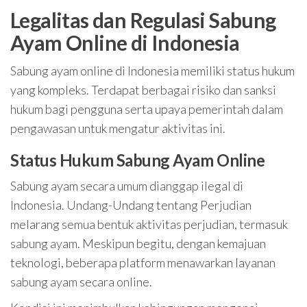
Legalitas dan Regulasi Sabung
Ayam Online di Indonesia
Sabung ayam online di Indonesia memiliki status hukum
yang kompleks. Terdapat berbagai risiko dan sanksi
hukum bagi pengguna serta upaya pemerintah dalam
pengawasan untuk mengatur aktivitas ini.
Status Hukum Sabung Ayam Online
Sabung ayam secara umum dianggap ilegal di
Indonesia. Undang-Undang tentang Perjudian
melarang semua bentuk aktivitas perjudian, termasuk
sabung ayam. Meskipun begitu, dengan kemajuan
teknologi, beberapa platform menawarkan layanan
sabung ayam secara online.