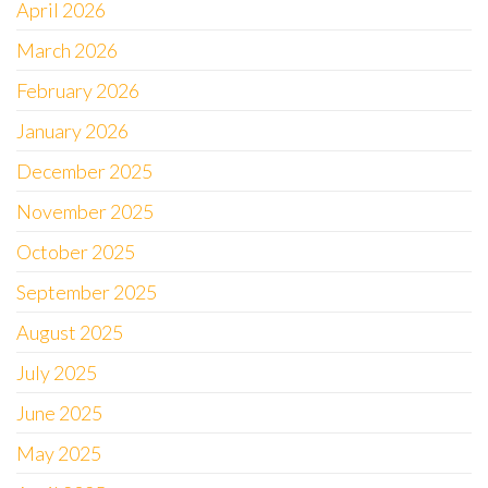
April 2026
March 2026
February 2026
January 2026
December 2025
November 2025
October 2025
September 2025
August 2025
July 2025
June 2025
May 2025