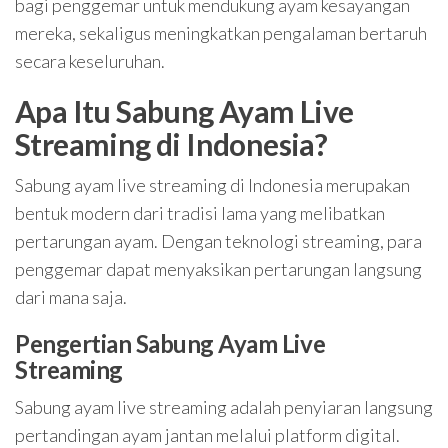
bagi penggemar untuk mendukung ayam kesayangan
mereka, sekaligus meningkatkan pengalaman bertaruh
secara keseluruhan.
Apa Itu Sabung Ayam Live
Streaming di Indonesia?
Sabung ayam live streaming di Indonesia merupakan
bentuk modern dari tradisi lama yang melibatkan
pertarungan ayam. Dengan teknologi streaming, para
penggemar dapat menyaksikan pertarungan langsung
dari mana saja.
Pengertian Sabung Ayam Live
Streaming
Sabung ayam live streaming adalah penyiaran langsung
pertandingan ayam jantan melalui platform digital.