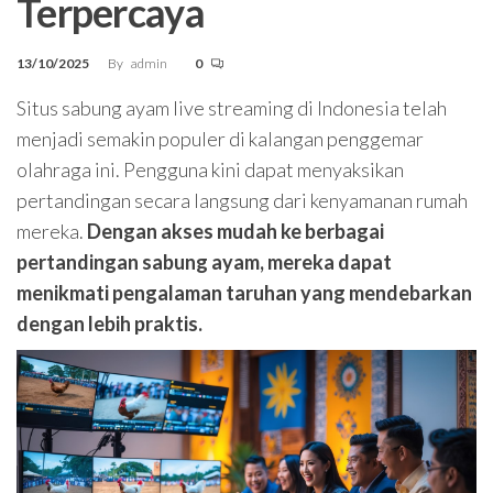
Terpercaya
13/10/2025
By
admin
0
Situs sabung ayam live streaming di Indonesia telah
menjadi semakin populer di kalangan penggemar
olahraga ini. Pengguna kini dapat menyaksikan
pertandingan secara langsung dari kenyamanan rumah
mereka.
Dengan akses mudah ke berbagai
pertandingan sabung ayam, mereka dapat
menikmati pengalaman taruhan yang mendebarkan
dengan lebih praktis.