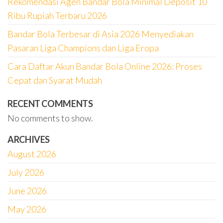
Rekomendasi Agen Bandar Bola Minimal Deposit 10
Ribu Rupiah Terbaru 2026
Bandar Bola Terbesar di Asia 2026 Menyediakan
Pasaran Liga Champions dan Liga Eropa
Cara Daftar Akun Bandar Bola Online 2026: Proses
Cepat dan Syarat Mudah
RECENT COMMENTS
No comments to show.
ARCHIVES
August 2026
July 2026
June 2026
May 2026