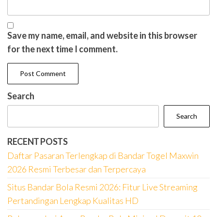
Save my name, email, and website in this browser
for the next time I comment.
Search
Search
RECENT POSTS
Daftar Pasaran Terlengkap di Bandar Togel Maxwin
2026 Resmi Terbesar dan Terpercaya
Situs Bandar Bola Resmi 2026: Fitur Live Streaming
Pertandingan Lengkap Kualitas HD