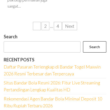
sangat…
Posts
1
2
…
4
Next
pagination
Search
Search
RECENT POSTS
Daftar Pasaran Terlengkap di Bandar Togel Maxwin
2026 Resmi Terbesar dan Terpercaya
Situs Bandar Bola Resmi 2026: Fitur Live Streaming
Pertandingan Lengkap Kualitas HD
Rekomendasi Agen Bandar Bola Minimal Deposit 10
Ribu Rupiah Terbaru 2026