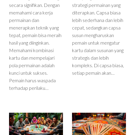
secara signifikan. Dengan
strategi permainan yang
memahami cara kerja
diterapkan. Capsa biasa
permainan dan
lebih sederhana dan lebih
menerapkan teknik yang
cepat, sedangkan capsa
tepat, pemain bisa meraih
susun mengharuskan
hasil yang diinginkan.
pemain untuk mengatur
Memahami kombinasi
kartu dalam susunan yang
kartu dan mempelajari
strategis dan lebih
pola permainan adalah
kompleks. Di capsa biasa,
kunci untuk sukses.
setiap pemain akan…
Pemain harus waspada
terhadap perilaku…