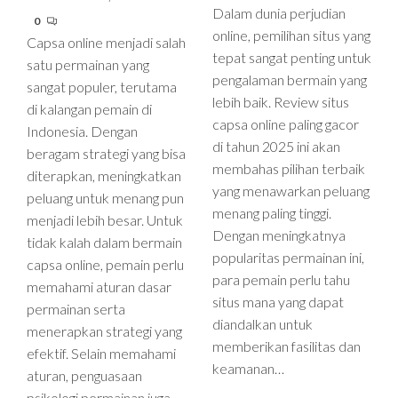
Dalam dunia perjudian
0
online, pemilihan situs yang
Capsa online menjadi salah
tepat sangat penting untuk
satu permainan yang
pengalaman bermain yang
sangat populer, terutama
lebih baik. Review situs
di kalangan pemain di
capsa online paling gacor
Indonesia. Dengan
di tahun 2025 ini akan
beragam strategi yang bisa
membahas pilihan terbaik
diterapkan, meningkatkan
yang menawarkan peluang
peluang untuk menang pun
menang paling tinggi.
menjadi lebih besar. Untuk
Dengan meningkatnya
tidak kalah dalam bermain
popularitas permainan ini,
capsa online, pemain perlu
para pemain perlu tahu
memahami aturan dasar
situs mana yang dapat
permainan serta
diandalkan untuk
menerapkan strategi yang
memberikan fasilitas dan
efektif. Selain memahami
keamanan…
aturan, penguasaan
psikologi permainan juga