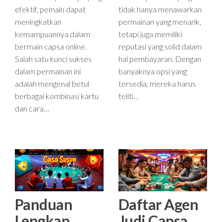
efektif, pemain dapat
tidak hanya menawarkan
meningkatkan
permainan yang menarik,
kemampuannya dalam
tetapi juga memiliki
bermain capsa online.
reputasi yang solid dalam
Salah satu kunci sukses
hal pembayaran. Dengan
dalam permainan ini
banyaknya opsi yang
adalah mengenal betul
tersedia, mereka harus
berbagai kombinasi kartu
teliti…
dan cara…
Panduan
Daftar Agen
Lengkap
Judi Capsa