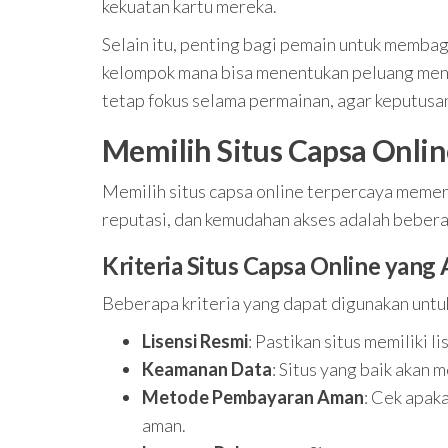
kekuatan kartu mereka.
Selain itu, penting bagi pemain untuk membag
kelompok mana bisa menentukan peluang mena
tetap fokus selama permainan, agar keputusan 
Memilih Situs Capsa Onlin
Memilih situs capsa online terpercaya meme
reputasi, dan kemudahan akses adalah bebera
Kriteria Situs Capsa Online yang
Beberapa kriteria yang dapat digunakan untuk
Lisensi Resmi
: Pastikan situs memiliki l
Keamanan Data
: Situs yang baik akan
Metode Pembayaran Aman
: Cek apak
aman.