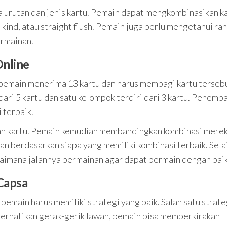
 urutan dan jenis kartu. Pemain dapat mengkombinasikan k
a kind, atau straight flush. Pemain juga perlu mengetahui ra
ermainan.
Online
 pemain menerima 13 kartu dan harus membagi kartu terseb
ari 5 kartu dan satu kelompok terdiri dari 3 kartu. Penemp
 terbaik.
n kartu. Pemain kemudian membandingkan kombinasi mere
n berdasarkan siapa yang memiliki kombinasi terbaik. Selai
aimana jalannya permainan agar dapat bermain dengan baik
Capsa
main harus memiliki strategi yang baik. Salah satu strate
rhatikan gerak-gerik lawan, pemain bisa memperkirakan