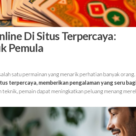
line Di Situs Terpercaya:
uk Pemula
 salah satu permainan yang menarik perhatian banyak orang
itus terpercaya, memberikan pengalaman yang seru bagi
an teknik, pemain dapat meningkatkan peluang menang mere