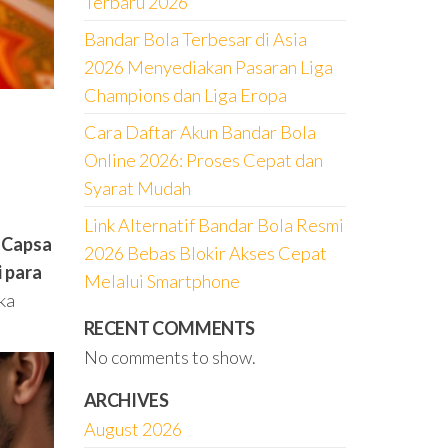
Terbaru 2026
Bandar Bola Terbesar di Asia
2026 Menyediakan Pasaran Liga
Champions dan Liga Eropa
Cara Daftar Akun Bandar Bola
Online 2026: Proses Cepat dan
Syarat Mudah
Link Alternatif Bandar Bola Resmi
.
Capsa
2026 Bebas Blokir Akses Cepat
 para
Melalui Smartphone
ka
RECENT COMMENTS
No comments to show.
ARCHIVES
August 2026