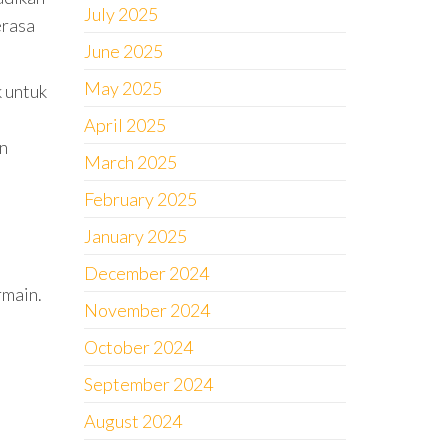
July 2025
erasa
June 2025
May 2025
 untuk
April 2025
n
March 2025
February 2025
January 2025
December 2024
rmain.
November 2024
October 2024
September 2024
August 2024