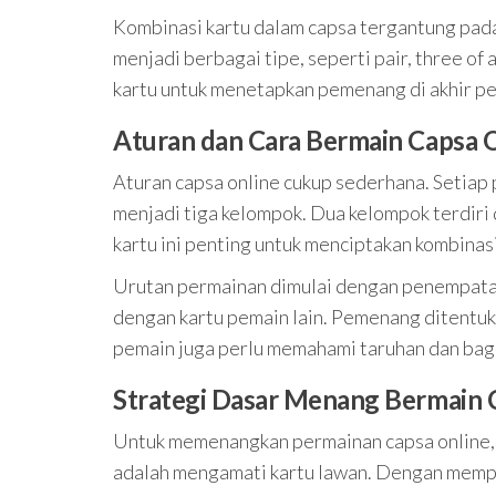
Kombinasi kartu dalam capsa tergantung pada
menjadi berbagai tipe, seperti pair, three of 
kartu untuk menetapkan pemenang di akhir p
Aturan dan Cara Bermain Capsa 
Aturan capsa online cukup sederhana. Setiap
menjadi tiga kelompok. Dua kelompok terdiri d
kartu ini penting untuk menciptakan kombinasi
Urutan permainan dimulai dengan penempata
dengan kartu pemain lain. Pemenang ditentuka
pemain juga perlu memahami taruhan dan bag
Strategi Dasar Menang Bermain 
Untuk memenangkan permainan capsa online, pe
adalah mengamati kartu lawan. Dengan mempe