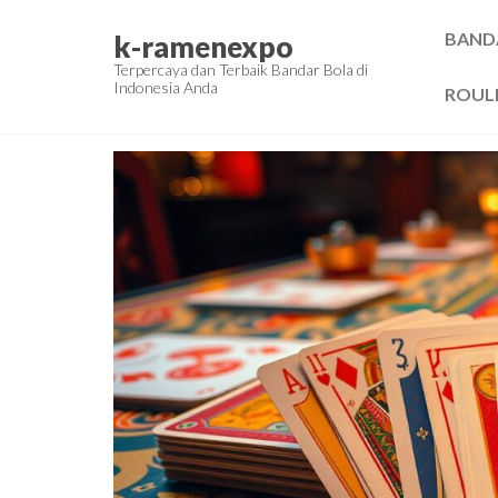
Skip
BAND
k-ramenexpo
to
Terpercaya dan Terbaik Bandar Bola di
the
Indonesia Anda
ROUL
content