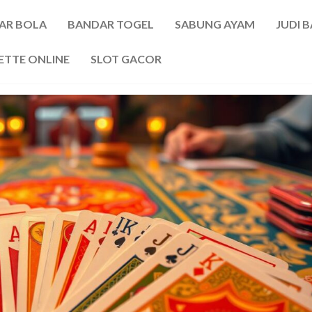
AR BOLA
BANDAR TOGEL
SABUNG AYAM
JUDI 
ETTE ONLINE
SLOT GACOR