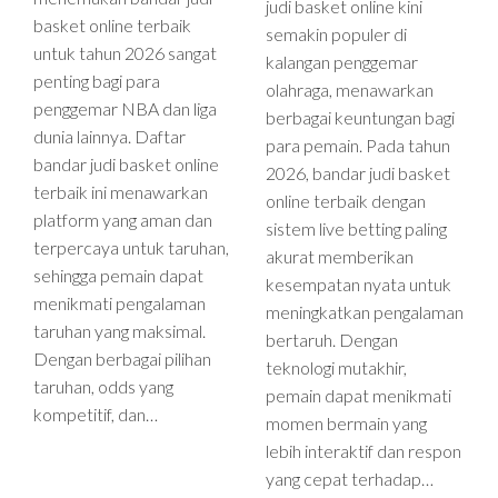
judi basket online kini
basket online terbaik
semakin populer di
untuk tahun 2026 sangat
kalangan penggemar
penting bagi para
olahraga, menawarkan
penggemar NBA dan liga
berbagai keuntungan bagi
dunia lainnya. Daftar
para pemain. Pada tahun
bandar judi basket online
2026, bandar judi basket
terbaik ini menawarkan
online terbaik dengan
platform yang aman dan
sistem live betting paling
terpercaya untuk taruhan,
akurat memberikan
sehingga pemain dapat
kesempatan nyata untuk
menikmati pengalaman
meningkatkan pengalaman
taruhan yang maksimal.
bertaruh. Dengan
Dengan berbagai pilihan
teknologi mutakhir,
taruhan, odds yang
pemain dapat menikmati
kompetitif, dan…
momen bermain yang
lebih interaktif dan respon
yang cepat terhadap…