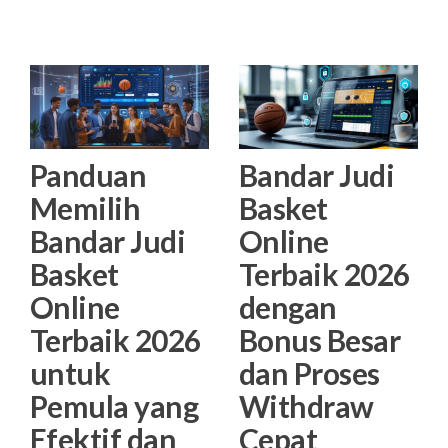
Panduan
Bandar Judi
Memilih
Basket
Bandar Judi
Online
Basket
Terbaik 2026
Online
dengan
Terbaik 2026
Bonus Besar
untuk
dan Proses
Pemula yang
Withdraw
Efektif dan
Cepat