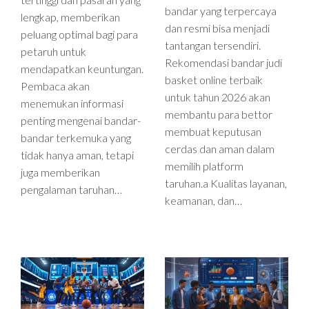
bandar yang terpercaya
lengkap, memberikan
dan resmi bisa menjadi
peluang optimal bagi para
tantangan tersendiri.
petaruh untuk
Rekomendasi bandar judi
mendapatkan keuntungan.
basket online terbaik
Pembaca akan
untuk tahun 2026 akan
menemukan informasi
membantu para bettor
penting mengenai bandar-
membuat keputusan
bandar terkemuka yang
cerdas dan aman dalam
tidak hanya aman, tetapi
memilih platform
juga memberikan
taruhan.a Kualitas layanan,
pengalaman taruhan…
keamanan, dan…