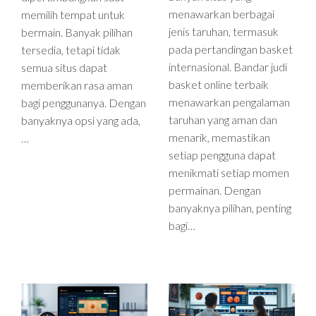
menawarkan berbagai
memilih tempat untuk
jenis taruhan, termasuk
bermain. Banyak pilihan
pada pertandingan basket
tersedia, tetapi tidak
internasional. Bandar judi
semua situs dapat
basket online terbaik
memberikan rasa aman
menawarkan pengalaman
bagi penggunanya. Dengan
taruhan yang aman dan
banyaknya opsi yang ada,
menarik, memastikan
…
setiap pengguna dapat
menikmati setiap momen
permainan. Dengan
banyaknya pilihan, penting
bagi…