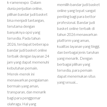
k-ramenexpo Dalam
memilih bandar judi basket
dunia perjudian online,
online yang tepat sangat
pilihan bandar judi basket
penting bagi para bettor
bisa menjadi tantangan,
profesional. Bandar judi
terutama dengan
basket online terbaik di
banyaknya opsi yang
tahun 2026 menawarkan
tersedia. Pada tahun
platform yang aman,
2026, terdapat beberapa
kualitas layanan yang tinggi,
bandar judi basket online
dan berbagai jenis taruhan
terbaik dengan layanan 24
yang menarik. Dengan
jam yang dapat memenuhi
berbagai pilihan yang
kebutuhan pemain.
tersedia, para pemain
Merek-merek ini
dapat menemukan situs
menawarkan pengalaman
yang sesuai…
bermain yang aman,
transparan, dan menarik
bagi para penggemar
olahraga. Hal yang