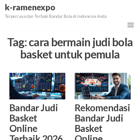
Skip
k-ramenexpo
to
Terpercaya dan Terbaik Bandar Bola di Indonesia Anda
the
content
Tag:
cara bermain judi bola
basket untuk pemula
Bandar Judi
Rekomendasi
Basket
Bandar Judi
Online
Basket
Terbaik 2026
Online