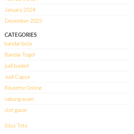
January 2024
December 2023
CATEGORIES
bandar bola
Bandar Togel
judi basket
Judi Capsa
Roulette Online
sabung ayam
slot gacor
Situs Toto