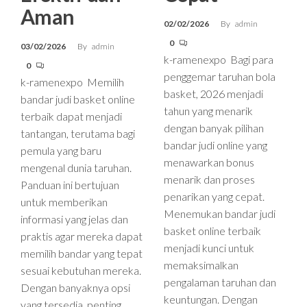
Aman
02/02/2026
By
admin
0
03/02/2026
By
admin
k-ramenexpo Bagi para
0
penggemar taruhan bola
k-ramenexpo Memilih
basket, 2026 menjadi
bandar judi basket online
tahun yang menarik
terbaik dapat menjadi
dengan banyak pilihan
tantangan, terutama bagi
bandar judi online yang
pemula yang baru
menawarkan bonus
mengenal dunia taruhan.
menarik dan proses
Panduan ini bertujuan
penarikan yang cepat.
untuk memberikan
Menemukan bandar judi
informasi yang jelas dan
basket online terbaik
praktis agar mereka dapat
menjadi kunci untuk
memilih bandar yang tepat
memaksimalkan
sesuai kebutuhan mereka.
pengalaman taruhan dan
Dengan banyaknya opsi
keuntungan. Dengan
yang tersedia, penting