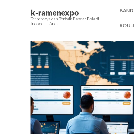
Skip
BAND
k-ramenexpo
to
Terpercaya dan Terbaik Bandar Bola di
the
Indonesia Anda
ROUL
content