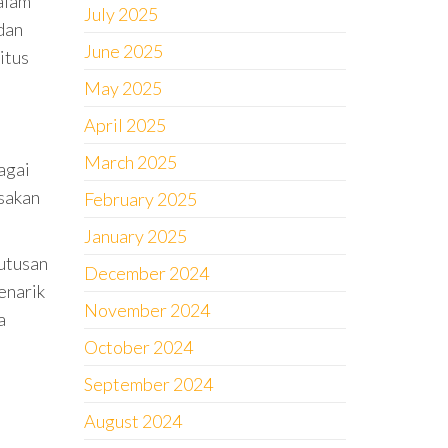
alam
July 2025
dan
June 2025
itus
May 2025
April 2025
March 2025
agai
sakan
February 2025
January 2025
utusan
December 2024
enarik
November 2024
a
October 2024
September 2024
August 2024