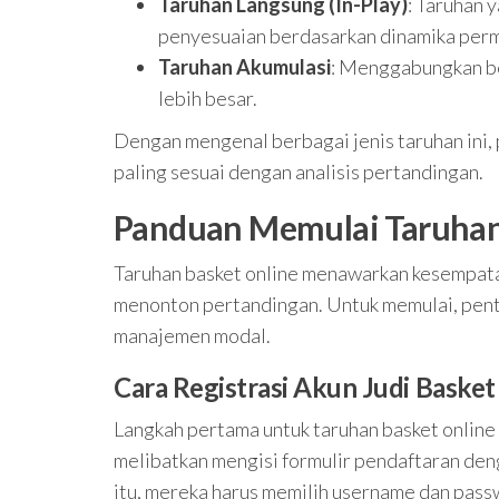
Taruhan Langsung (In-Play)
: Taruhan 
penyesuaian berdasarkan dinamika perm
Taruhan Akumulasi
: Menggabungkan be
lebih besar.
Dengan mengenal berbagai jenis taruhan ini,
paling sesuai dengan analisis pertandingan.
Panduan Memulai Taruhan
Taruhan basket online menawarkan kesempat
menonton pertandingan. Untuk memulai, penti
manajemen modal.
Cara Registrasi Akun Judi Basket
Langkah pertama untuk taruhan basket online a
melibatkan mengisi formulir pendaftaran denga
itu, mereka harus memilih username dan pass