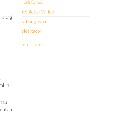
Judi Capsa
Roulette Online
ik bagi
sabung ayam
slot gacor
Situs Toto
.
milih
atau
aruhan