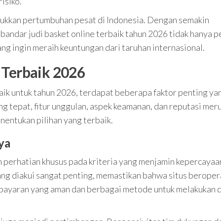
isiko.
njukkan pertumbuhan pesat di Indonesia. Dengan semakin
andar judi basket online terbaik tahun 2026 tidak hanya p
ng ingin meraih keuntungan dari taruhan internasional.
 Terbaik 2026
aik untuk tahun 2026, terdapat beberapa faktor penting ya
ng tepat, fitur unggulan, aspek keamanan, dan reputasi me
entukan pilihan yang terbaik.
ya
n perhatian khusus pada kriteria yang menjamin kepercayaa
ang diakui sangat penting, memastikan bahwa situs beroper
pembayaran yang aman dan berbagai metode untuk melakukan 