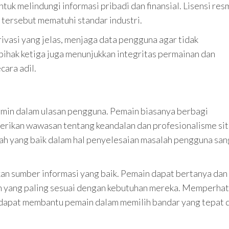
tuk melindungi informasi pribadi dan finansial. Lisensi resm
 tersebut mematuhi standar industri.
rivasi yang jelas, menjaga data pengguna agar tidak
pihak ketiga juga menunjukkan integritas permainan dan
ara adil.
ermin dalam ulasan pengguna. Pemain biasanya berbagi
erikan wawasan tentang keandalan dan profesionalisme sit
rah yang baik dalam hal penyelesaian masalah pengguna san
kan sumber informasi yang baik. Pemain dapat bertanya dan
n yang paling sesuai dengan kebutuhan mereka. Memperhat
w dapat membantu pemain dalam memilih bandar yang tepat 