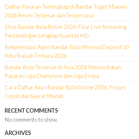
Daftar Pasaran Terlengkap di Bandar Togel Maxwin
2026 Resmi Terbesar dan Terpercaya
Situs Bandar Bola Resmi 2026: Fitur Live Streaming
Pertandingan Lengkap Kualitas HD
Rekomendasi Agen Bandar Bola Minimal Deposit 10
Ribu Rupiah Terbaru 2026
Bandar Bola Terbesar di Asia 2026 Menyediakan
Pasaran Liga Champions dan Liga Eropa
Cara Daftar Akun Bandar Bola Online 2026: Proses
Cepat dan Syarat Mudah
RECENT COMMENTS
No comments to show.
ARCHIVES