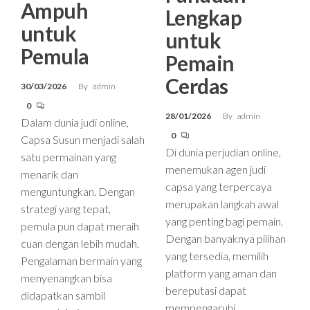
Ampuh
Lengkap
untuk
untuk
Pemula
Pemain
Cerdas
30/03/2026
By
admin
0
28/01/2026
By
admin
Dalam dunia judi online,
0
Capsa Susun menjadi salah
Di dunia perjudian online,
satu permainan yang
menemukan agen judi
menarik dan
capsa yang terpercaya
menguntungkan. Dengan
merupakan langkah awal
strategi yang tepat,
yang penting bagi pemain.
pemula pun dapat meraih
Dengan banyaknya pilihan
cuan dengan lebih mudah.
yang tersedia, memilih
Pengalaman bermain yang
platform yang aman dan
menyenangkan bisa
bereputasi dapat
didapatkan sambil
mempengaruhi