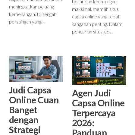
besar dan keuntungan
meningkatkan peluang
maksimal, memilih situs
kemenangan. Di tengah
capsa online yang tepat
persaingan yang…
sangatlah penting. Dalam
pencarian situs judi…
Judi Capsa
Agen Judi
Online Cuan
Capsa Online
Banget
Terpercaya
dengan
2026:
Strategi
Panduan