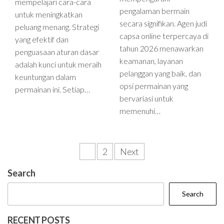
mempelajari cara-cara
pengalaman bermain
untuk meningkatkan
secara signifikan. Agen judi
peluang menang. Strategi
capsa online terpercaya di
yang efektif dan
tahun 2026 menawarkan
penguasaan aturan dasar
keamanan, layanan
adalah kunci untuk meraih
pelanggan yang baik, dan
keuntungan dalam
opsi permainan yang
permainan ini. Setiap…
bervariasi untuk
memenuhi…
Posts
1
2
Next
pagination
Search
Search
RECENT POSTS