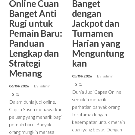
Online Cuan
Banget
Banget Anti
dengan
Rugi untuk
Jackpot dan
Pemain Baru:
Turnamen
Panduan
Harian yang
Lengkap dan
Menguntung
Strategi
kan
Menang
05/04/2026
By
admin
0
06/04/2026
By
admin
Dunia Judi Capsa Online
0
semakin menarik
Dalam dunia judi online,
perhatian banyak orang,
Capsa Susun menawarkan
terutama dengan
peluang yang menarik bagi
kesempatan untuk meraih
pemain baru. Banyak
cuan yang besar. Dengan
orang mungkin merasa