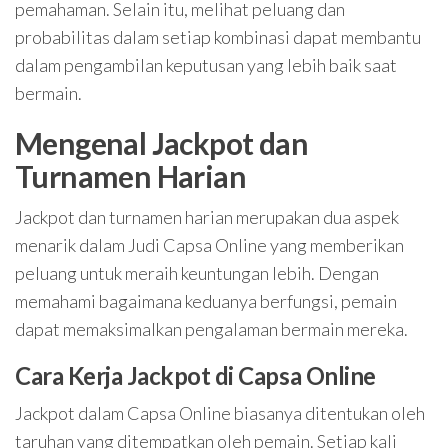
pemahaman. Selain itu, melihat peluang dan
probabilitas dalam setiap kombinasi dapat membantu
dalam pengambilan keputusan yang lebih baik saat
bermain.
Mengenal Jackpot dan
Turnamen Harian
Jackpot dan turnamen harian merupakan dua aspek
menarik dalam Judi Capsa Online yang memberikan
peluang untuk meraih keuntungan lebih. Dengan
memahami bagaimana keduanya berfungsi, pemain
dapat memaksimalkan pengalaman bermain mereka.
Cara Kerja Jackpot di Capsa Online
Jackpot dalam Capsa Online biasanya ditentukan oleh
taruhan yang ditempatkan oleh pemain. Setiap kali