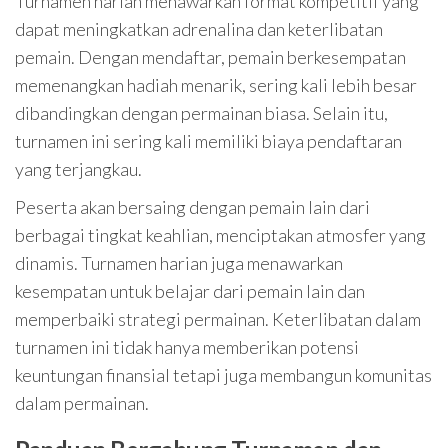
Turnamen harian menawarkan format kompetitif yang
dapat meningkatkan adrenalina dan keterlibatan
pemain. Dengan mendaftar, pemain berkesempatan
memenangkan hadiah menarik, sering kali lebih besar
dibandingkan dengan permainan biasa. Selain itu,
turnamen ini sering kali memiliki biaya pendaftaran
yang terjangkau.
Peserta akan bersaing dengan pemain lain dari
berbagai tingkat keahlian, menciptakan atmosfer yang
dinamis. Turnamen harian juga menawarkan
kesempatan untuk belajar dari pemain lain dan
memperbaiki strategi permainan. Keterlibatan dalam
turnamen ini tidak hanya memberikan potensi
keuntungan finansial tetapi juga membangun komunitas
dalam permainan.