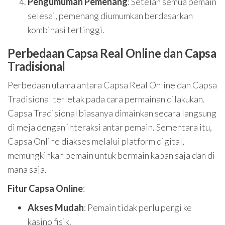
Pengumuman Pemenang
: Setelah semua pemain
selesai, pemenang diumumkan berdasarkan
kombinasi tertinggi.
Perbedaan Capsa Real Online dan Capsa
Tradisional
Perbedaan utama antara Capsa Real Online dan Capsa
Tradisional terletak pada cara permainan dilakukan.
Capsa Tradisional biasanya dimainkan secara langsung
di meja dengan interaksi antar pemain. Sementara itu,
Capsa Online diakses melalui platform digital,
memungkinkan pemain untuk bermain kapan saja dan di
mana saja.
Fitur Capsa Online
:
Akses Mudah
: Pemain tidak perlu pergi ke
kasino fisik.