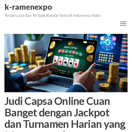
Skip
k-ramenexpo
to
Terpercaya dan Terbaik Bandar Bola di Indonesia Anda
the
content
Judi Capsa Online Cuan
Banget dengan Jackpot
dan Turnamen Harian yang