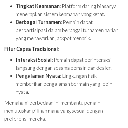
Tingkat Keamanan
: Platform daring biasanya
menerapkan sistem keamanan yang ketat.
Berbagai Turnamen
: Pemain dapat
berpartisipasi dalam berbagai turnamen harian
yang menawarkan jackpot menarik.
Fitur Capsa Tradisional
:
Interaksi Sosial
: Pemain dapat berinteraksi
langsung dengan sesama pemain dan dealer.
Pengalaman Nyata
: Lingkungan fisik
memberikan pengalaman bermain yang lebih
nyata.
Memahami perbedaan ini membantu pemain
memutuskan pilihan mana yang sesuai dengan
preferensi mereka.