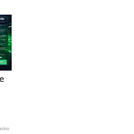
te
asino