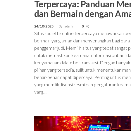
Terpercaya: Panduan Me
dan Bermain dengan Am
24/10/2025
By
admin
0
Situs roulette online terpercaya menawarkan p
bermain yang aman dan menyenangkan bagi para
penggemar judi. Memilih situs yang tepat sangat p
untuk memastikan keamanan informasi pribadi d
kenyamanan dalam bertransaksi. Dengan banyak
pilihan yang tersedia, sulit untuk menentukan ma
benar-benar dapat dipercaya. Penting untuk menc
yang memiliki lisensi resmi dan pengaturan keam
yang…