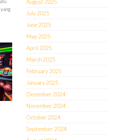
atu
August 2025
 yang
July 2025
June 2025
May 2025
April 2025
March 2025
February 2025
January 2025
December 2024
November 2024
October 2024
September 2024