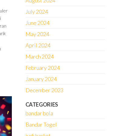
August 2024
uler
July 2024
i
June 2024
ran
rik
May 2024
April 2024
n
March 2024
February 2024
January 2024
December 2023
CATEGORIES
bandar bola
Bandar Togel
judi basket