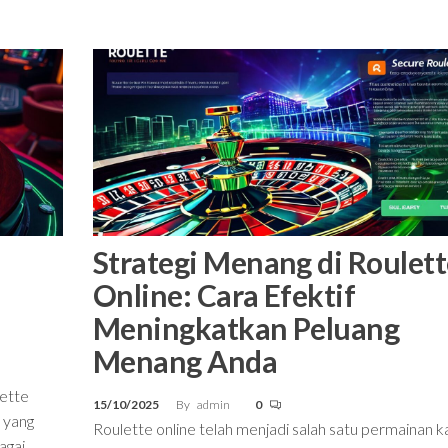
Strategi Menang di Roulet
Online: Cara Efektif
Meningkatkan Peluang
Menang Anda
lette
15/10/2025
By
admin
0
 yang
Roulette online telah menjadi salah satu permainan k
agai