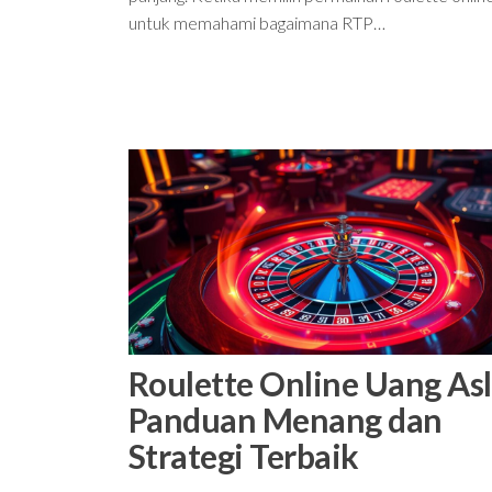
untuk memahami bagaimana RTP…
Roulette Online Uang Asl
Panduan Menang dan
Strategi Terbaik