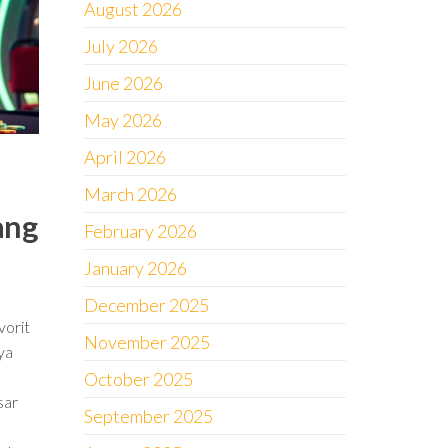
August 2026
July 2026
June 2026
May 2026
April 2026
March 2026
ang
February 2026
January 2026
December 2025
vorit
November 2025
ya
October 2025
sar
September 2025