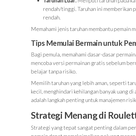
Taruhan Luar:
Meliputi taruhan pada kat
rendah/tinggi. Taruhan ini memberikan 
rendah.
Memahami jenis taruhan membantu pemain me
Tips Memulai Bermain untuk Pe
Bagi pemula, memahami dasar-dasar permaina
mencoba versi permainan gratis sebelum ber
belajar tanpa risiko.
Memilih taruhan yang lebih aman, seperti tar
kecil, menghindari kehilangan banyak uang di 
adalah langkah penting untuk manajemen risik
Strategi Menang di Roulet
Strategi yang tepat sangat penting dalam pe
pemain dapat memaksimalkan peluang menang 