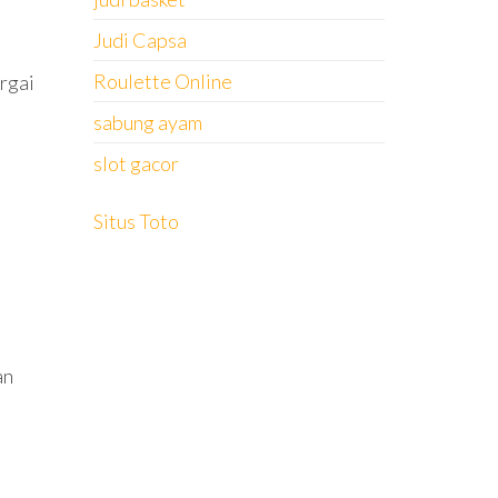
Judi Capsa
Roulette Online
rgai
sabung ayam
slot gacor
Situs Toto
an