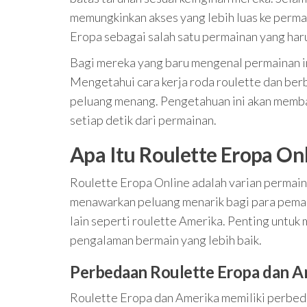
memungkinkan akses yang lebih luas ke permai
Eropa sebagai salah satu permainan yang har
Bagi mereka yang baru mengenal permainan in
Mengetahui cara kerja roda roulette dan ber
peluang menang. Pengetahuan ini akan memba
setiap detik dari permainan.
Apa Itu Roulette Eropa On
Roulette Eropa Online adalah varian permaina
menawarkan peluang menarik bagi para pemai
lain seperti roulette Amerika. Penting untuk
pengalaman bermain yang lebih baik.
Perbedaan Roulette Eropa dan A
Roulette Eropa dan Amerika memiliki perbeda