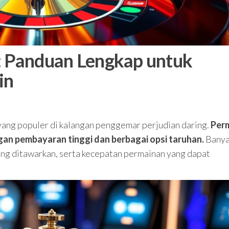
: Panduan Lengkap untuk
in
 yang populer di kalangan penggemar perjudian daring.
Per
an pembayaran tinggi dan berbagai opsi taruhan.
Bany
yang ditawarkan, serta kecepatan permainan yang dapat