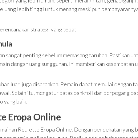
egori yang lebih umum, seperti merah/hitam, genap/ganjil,
peluang lebih tinggi untuk menang meskipun pembayarannya
rencanakan strategi yang tepat.
mula
n sangat penting sebelum memasang taruhan. Pastikan un
main dengan uang sungguhan. Ini memberikan kesempatan u
uhan luar, juga disarankan. Pemain dapat memulai dengan t
awal. Selain itu, mengatur batas bankroll dan berpegang pad
o yang baik.
te Eropa Online
rmainan Roulette Eropa Online. Dengan pendekatan yang b
dan meminimalkan kerugian. Berikut adalah beberapa str