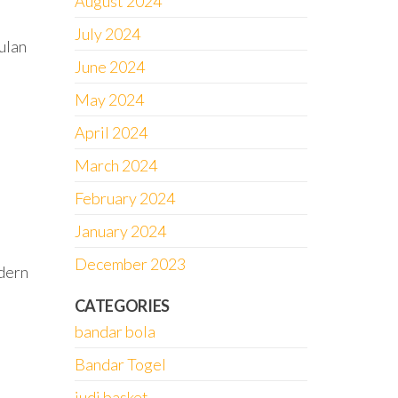
August 2024
July 2024
ulan
June 2024
May 2024
April 2024
March 2024
February 2024
January 2024
December 2023
odern
CATEGORIES
bandar bola
Bandar Togel
judi basket