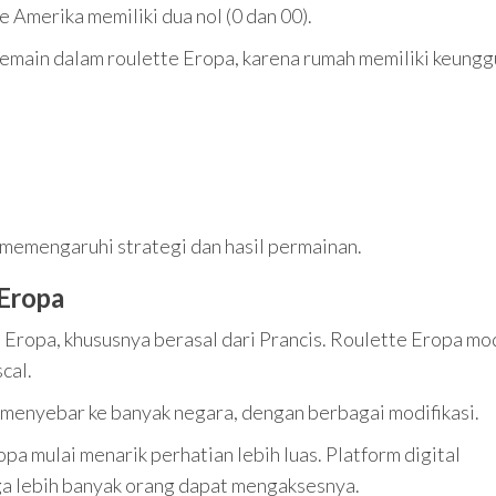
e Amerika memiliki dua nol (0 dan 00).
emain dalam roulette Eropa, karena rumah memiliki keungg
t memengaruhi strategi dan hasil permainan.
Eropa
i Eropa, khususnya berasal dari Prancis. Roulette Eropa m
cal.
 menyebar ke banyak negara, dengan berbagai modifikasi.
pa mulai menarik perhatian lebih luas. Platform digital
ga lebih banyak orang dapat mengaksesnya.