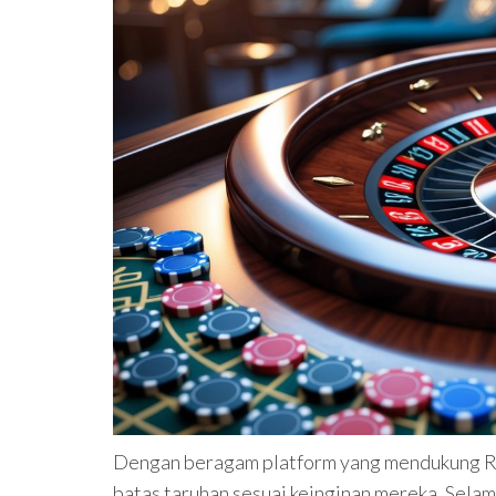
Dengan beragam platform yang mendukung R
batas taruhan sesuai keinginan mereka. Sela