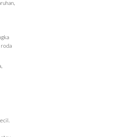
aruhan,
ngka
 roda
a,
ecil.