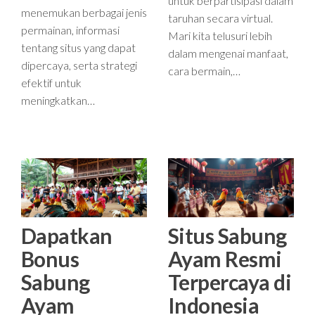
untuk berpartisipasi dalam
menemukan berbagai jenis
taruhan secara virtual.
permainan, informasi
Mari kita telusuri lebih
tentang situs yang dapat
dalam mengenai manfaat,
dipercaya, serta strategi
cara bermain,…
efektif untuk
meningkatkan…
Dapatkan
Situs Sabung
Bonus
Ayam Resmi
Sabung
Terpercaya di
Ayam
Indonesia