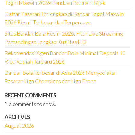
Togel Maxwin 2026: Panduan Bermain Bijak
Daftar Pasaran Terlengkap di Bandar Togel Maxwin
2026 Resmi Terbesar dan Terpercaya
Situs Bandar Bola Resmi 2026: Fitur Live Streaming
Pertandingan Lengkap Kualitas HD
Rekomendasi Agen Bandar Bola Minimal Deposit 10
Ribu Rupiah Terbaru 2026
Bandar Bola Terbesar di Asia 2026 Menyediakan
Pasaran Liga Champions dan Liga Eropa
RECENT COMMENTS
No comments to show.
ARCHIVES
August 2026