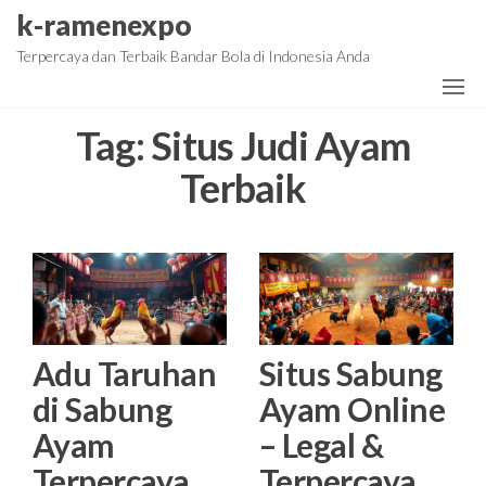
Skip
k-ramenexpo
to
Terpercaya dan Terbaik Bandar Bola di Indonesia Anda
the
content
Tag:
Situs Judi Ayam
Terbaik
Adu Taruhan
Situs Sabung
di Sabung
Ayam Online
Ayam
– Legal &
Terpercaya
Terpercaya