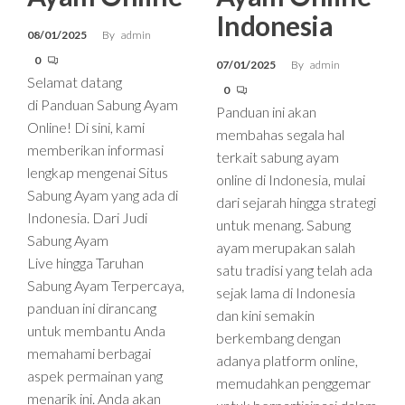
Indonesia
08/01/2025
By
admin
0
07/01/2025
By
admin
Selamat datang
0
di Panduan Sabung Ayam
Panduan ini akan
Online! Di sini, kami
membahas segala hal
memberikan informasi
terkait sabung ayam
lengkap mengenai Situs
online di Indonesia, mulai
Sabung Ayam yang ada di
dari sejarah hingga strategi
Indonesia. Dari Judi
untuk menang. Sabung
Sabung Ayam
ayam merupakan salah
Live hingga Taruhan
satu tradisi yang telah ada
Sabung Ayam Terpercaya,
sejak lama di Indonesia
panduan ini dirancang
dan kini semakin
untuk membantu Anda
berkembang dengan
memahami berbagai
adanya platform online,
aspek permainan yang
memudahkan penggemar
menarik ini. Anda akan