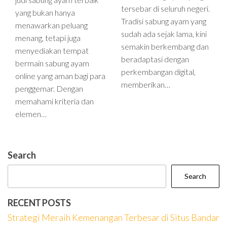
tersebar di seluruh negeri.
yang bukan hanya
Tradisi sabung ayam yang
menawarkan peluang
sudah ada sejak lama, kini
menang, tetapi juga
semakin berkembang dan
menyediakan tempat
beradaptasi dengan
bermain sabung ayam
perkembangan digital,
online yang aman bagi para
memberikan…
penggemar. Dengan
memahami kriteria dan
elemen…
Search
Search
RECENT POSTS
Strategi Meraih Kemenangan Terbesar di Situs Bandar