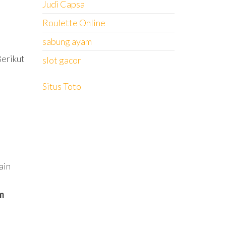
Judi Capsa
Roulette Online
sabung ayam
erikut
slot gacor
Situs Toto
ain
m