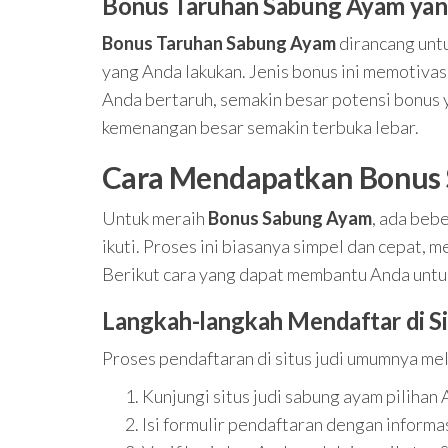
Bonus Taruhan Sabung Ayam yan
Bonus Taruhan Sabung Ayam
dirancang unt
yang Anda lakukan. Jenis bonus ini memotivas
Anda bertaruh, semakin besar potensi bonus y
kemenangan besar semakin terbuka lebar.
Cara Mendapatkan Bonus
Untuk meraih
Bonus Sabung Ayam
, ada beb
ikuti. Proses ini biasanya simpel dan cepat
Berikut cara yang dapat membantu Anda untu
Langkah-langkah Mendaftar di Si
Proses pendaftaran di situs judi umumnya me
Kunjungi situs judi sabung ayam pilihan 
Isi formulir pendaftaran dengan informa