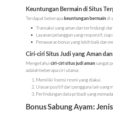
Keuntungan Bermain di Situs Te
Terdapat beberapa
keuntungan bermain
di 
Transaksi yang aman dan terlindungi dar
Layanan pelanggan yang responsif, siap
Penawaran bonus yang lebih baik dan me
Ciri-ciri Situs Judi yang Aman da
Mengetahui
ciri-ciri situs judi aman
sangat pe
adalah beberapa ciri utama:
Memiliki lisensi resmi yang diakui.
Ulasan positif dari pengguna lain yang 
Perlindungan data pribadi yang memada
Bonus Sabung Ayam: Jeni