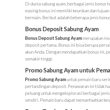
Di dunia sabung ayam, berbagai jenis bonus
masing bonus ini memiliki keunikan dan tujua
bermain. Berikut adalah beberapa jenis bonu
Bonus Deposit Sabung Ayam
Bonus Deposit Sabung Ayam
merupakan inse
deposit pertama. Bonus ini bisa berupa perse
akun Anda. Dengan mendapatkan bonus ini, p
semakin tinggi.
Promo Sabung Ayam untuk Pema
Promo Sabung Ayam
untuk pemain baru seri
pertandingan deposit. Penawaran ini tidak h
peluang untuk mengeksplorasi berbagai jenis
sendiri. Pemain baru dapat memanfaatkan kese