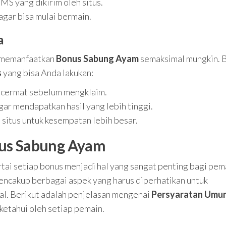
SMS yang dikirim oleh situs.
 agar bisa mulai bermain.
a
n memanfaatkan
Bonus Sabung Ayam
semaksimal mungkin. B
s
yang bisa Anda lakukan:
a cermat sebelum mengklaim.
ar mendapatkan hasil yang lebih tinggi.
situs untuk kesempatan lebih besar.
nus Sabung Ayam
ai setiap bonus menjadi hal yang sangat penting bagi pem
ncakup berbagai aspek yang harus diperhatikan untuk
l. Berikut adalah penjelasan mengenai
Persyaratan Umu
ketahui oleh setiap pemain.