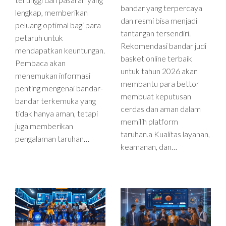
bandar yang terpercaya
lengkap, memberikan
dan resmi bisa menjadi
peluang optimal bagi para
tantangan tersendiri.
petaruh untuk
Rekomendasi bandar judi
mendapatkan keuntungan.
basket online terbaik
Pembaca akan
untuk tahun 2026 akan
menemukan informasi
membantu para bettor
penting mengenai bandar-
membuat keputusan
bandar terkemuka yang
cerdas dan aman dalam
tidak hanya aman, tetapi
memilih platform
juga memberikan
taruhan.a Kualitas layanan,
pengalaman taruhan…
keamanan, dan…