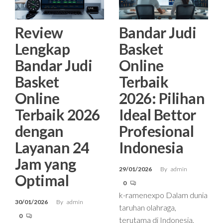
Review
Bandar Judi
Lengkap
Basket
Bandar Judi
Online
Basket
Terbaik
Online
2026: Pilihan
Terbaik 2026
Ideal Bettor
dengan
Profesional
Layanan 24
Indonesia
Jam yang
29/01/2026
By
admin
Optimal
0
k-ramenexpo Dalam dunia
30/01/2026
By
admin
taruhan olahraga,
0
terutama di Indonesia,