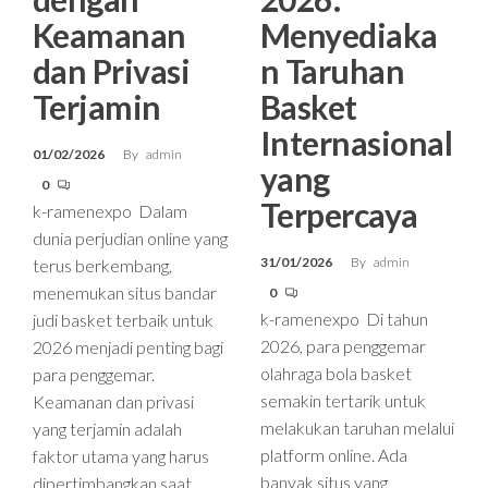
Keamanan
Menyediaka
dan Privasi
n Taruhan
Terjamin
Basket
Internasional
01/02/2026
By
admin
yang
0
Terpercaya
k-ramenexpo Dalam
dunia perjudian online yang
31/01/2026
By
admin
terus berkembang,
menemukan situs bandar
0
k-ramenexpo Di tahun
judi basket terbaik untuk
2026, para penggemar
2026 menjadi penting bagi
olahraga bola basket
para penggemar.
semakin tertarik untuk
Keamanan dan privasi
melakukan taruhan melalui
yang terjamin adalah
platform online. Ada
faktor utama yang harus
banyak situs yang
dipertimbangkan saat