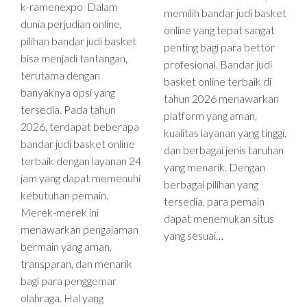
k-ramenexpo Dalam
memilih bandar judi basket
dunia perjudian online,
online yang tepat sangat
pilihan bandar judi basket
penting bagi para bettor
bisa menjadi tantangan,
profesional. Bandar judi
terutama dengan
basket online terbaik di
banyaknya opsi yang
tahun 2026 menawarkan
tersedia. Pada tahun
platform yang aman,
2026, terdapat beberapa
kualitas layanan yang tinggi,
bandar judi basket online
dan berbagai jenis taruhan
terbaik dengan layanan 24
yang menarik. Dengan
jam yang dapat memenuhi
berbagai pilihan yang
kebutuhan pemain.
tersedia, para pemain
Merek-merek ini
dapat menemukan situs
menawarkan pengalaman
yang sesuai…
bermain yang aman,
transparan, dan menarik
bagi para penggemar
olahraga. Hal yang