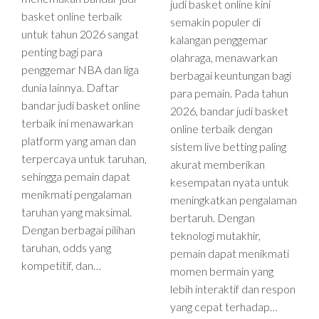
judi basket online kini
basket online terbaik
semakin populer di
untuk tahun 2026 sangat
kalangan penggemar
penting bagi para
olahraga, menawarkan
penggemar NBA dan liga
berbagai keuntungan bagi
dunia lainnya. Daftar
para pemain. Pada tahun
bandar judi basket online
2026, bandar judi basket
terbaik ini menawarkan
online terbaik dengan
platform yang aman dan
sistem live betting paling
terpercaya untuk taruhan,
akurat memberikan
sehingga pemain dapat
kesempatan nyata untuk
menikmati pengalaman
meningkatkan pengalaman
taruhan yang maksimal.
bertaruh. Dengan
Dengan berbagai pilihan
teknologi mutakhir,
taruhan, odds yang
pemain dapat menikmati
kompetitif, dan…
momen bermain yang
lebih interaktif dan respon
yang cepat terhadap…