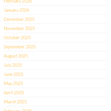
February 2026
January 2026
December 2025
November 2025
October 2025
September 2025
August 2025
July 2025
June 2025
May 2025
April 2025
March 2025
February 2025