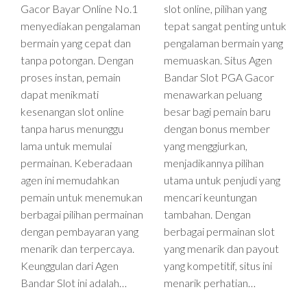
Gacor Bayar Online No.1
slot online, pilihan yang
menyediakan pengalaman
tepat sangat penting untuk
bermain yang cepat dan
pengalaman bermain yang
tanpa potongan. Dengan
memuaskan. Situs Agen
proses instan, pemain
Bandar Slot PGA Gacor
dapat menikmati
menawarkan peluang
kesenangan slot online
besar bagi pemain baru
tanpa harus menunggu
dengan bonus member
lama untuk memulai
yang menggiurkan,
permainan. Keberadaan
menjadikannya pilihan
agen ini memudahkan
utama untuk penjudi yang
pemain untuk menemukan
mencari keuntungan
berbagai pilihan permainan
tambahan. Dengan
dengan pembayaran yang
berbagai permainan slot
menarik dan terpercaya.
yang menarik dan payout
Keunggulan dari Agen
yang kompetitif, situs ini
Bandar Slot ini adalah…
menarik perhatian…