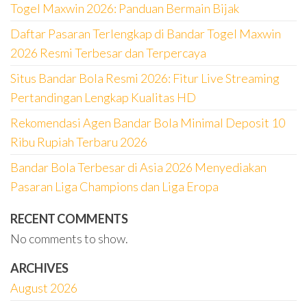
Togel Maxwin 2026: Panduan Bermain Bijak
Daftar Pasaran Terlengkap di Bandar Togel Maxwin
2026 Resmi Terbesar dan Terpercaya
Situs Bandar Bola Resmi 2026: Fitur Live Streaming
Pertandingan Lengkap Kualitas HD
Rekomendasi Agen Bandar Bola Minimal Deposit 10
Ribu Rupiah Terbaru 2026
Bandar Bola Terbesar di Asia 2026 Menyediakan
Pasaran Liga Champions dan Liga Eropa
RECENT COMMENTS
No comments to show.
ARCHIVES
August 2026