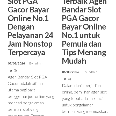
Slot PGA
Terbaik Agen
Gacor Bayar
Bandar Slot
Online No.1
PGA Gacor
Dengan
Bayar Online
Pelayanan 24
No.1 untuk
Jam Nonstop
Pemula dan
Terpercaya
Tips Menang
Mudah
07/03/2026
By
admin
0
06/03/2026
By
admin
Agen Bandar Slot PGA
0
Gacor adalah pilihan
Dalam dunia perjudian
utama bagi para
online, pemilihan agen slot
penggemar judi online yang
yang tepat adalah kunci
mencari pengalaman
untuk pengalaman
bermain slot yang
bermain yang memuaskan.
memuaskan. Dengan