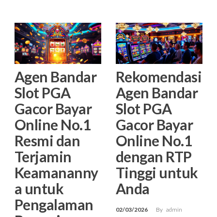
Agen Bandar
Rekomendasi
Slot PGA
Agen Bandar
Gacor Bayar
Slot PGA
Online No.1
Gacor Bayar
Resmi dan
Online No.1
Terjamin
dengan RTP
Keamananny
Tinggi untuk
a untuk
Anda
Pengalaman
02/03/2026
By
admin