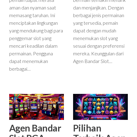
aman dan nyaman saat
dan menjanjikan. Dengan
memasang taruhan. Ini
berbagai jenis permainan
menciptakan lingkungan
yang tersedia, pemain
yang mendukung bagi para
dapat dengan mudah
penggemar slot yang
menemukan slot yang
mencari keadilan dalam
sesuai dengan preferensi
permainan. Pengguna
mereka. Keunggulan dari
dapat menemukan
Agen Bandar Slot…
berbagai…
Agen Bandar
Pilihan