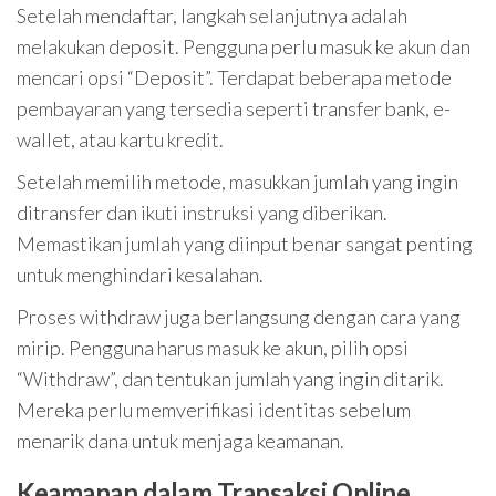
Setelah mendaftar, langkah selanjutnya adalah
melakukan deposit. Pengguna perlu masuk ke akun dan
mencari opsi “Deposit”. Terdapat beberapa metode
pembayaran yang tersedia seperti transfer bank, e-
wallet, atau kartu kredit.
Setelah memilih metode, masukkan jumlah yang ingin
ditransfer dan ikuti instruksi yang diberikan.
Memastikan jumlah yang diinput benar sangat penting
untuk menghindari kesalahan.
Proses withdraw juga berlangsung dengan cara yang
mirip. Pengguna harus masuk ke akun, pilih opsi
“Withdraw”, dan tentukan jumlah yang ingin ditarik.
Mereka perlu memverifikasi identitas sebelum
menarik dana untuk menjaga keamanan.
Keamanan dalam Transaksi Online