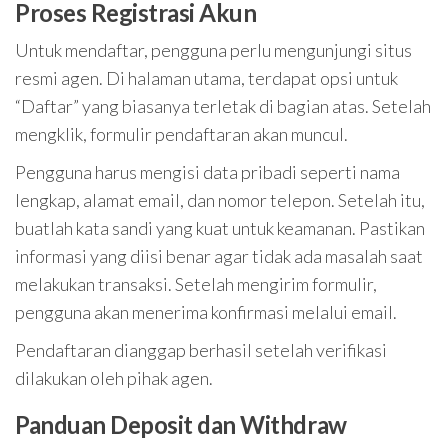
Proses Registrasi Akun
Untuk mendaftar, pengguna perlu mengunjungi situs
resmi agen. Di halaman utama, terdapat opsi untuk
“Daftar” yang biasanya terletak di bagian atas. Setelah
mengklik, formulir pendaftaran akan muncul.
Pengguna harus mengisi data pribadi seperti nama
lengkap, alamat email, dan nomor telepon. Setelah itu,
buatlah kata sandi yang kuat untuk keamanan. Pastikan
informasi yang diisi benar agar tidak ada masalah saat
melakukan transaksi. Setelah mengirim formulir,
pengguna akan menerima konfirmasi melalui email.
Pendaftaran dianggap berhasil setelah verifikasi
dilakukan oleh pihak agen.
Panduan Deposit dan Withdraw