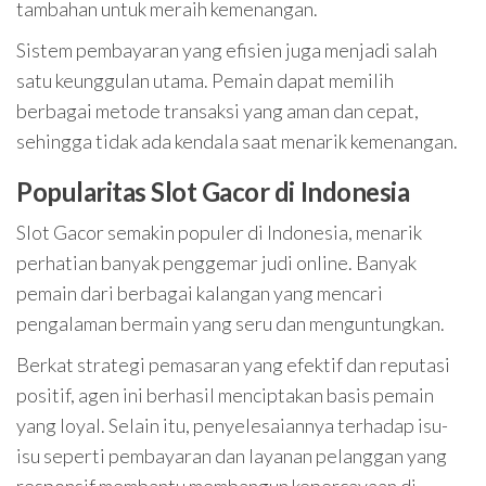
tambahan untuk meraih kemenangan.
Sistem pembayaran yang efisien juga menjadi salah
satu keunggulan utama. Pemain dapat memilih
berbagai metode transaksi yang aman dan cepat,
sehingga tidak ada kendala saat menarik kemenangan.
Popularitas Slot Gacor di Indonesia
Slot Gacor semakin populer di Indonesia, menarik
perhatian banyak penggemar judi online. Banyak
pemain dari berbagai kalangan yang mencari
pengalaman bermain yang seru dan menguntungkan.
Berkat strategi pemasaran yang efektif dan reputasi
positif, agen ini berhasil menciptakan basis pemain
yang loyal. Selain itu, penyelesaiannya terhadap isu-
isu seperti pembayaran dan layanan pelanggan yang
responsif membantu membangun kepercayaan di