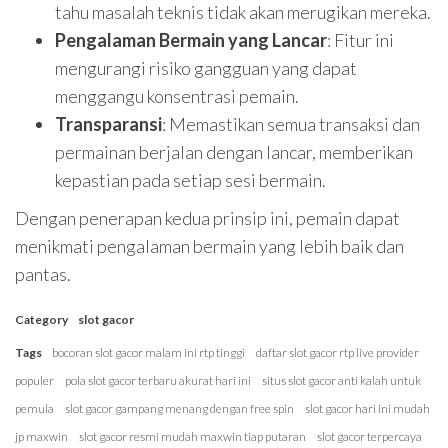
tahu masalah teknis tidak akan merugikan mereka.
Pengalaman Bermain yang Lancar
: Fitur ini
mengurangi risiko gangguan yang dapat
menggangu konsentrasi pemain.
Transparansi
: Memastikan semua transaksi dan
permainan berjalan dengan lancar, memberikan
kepastian pada setiap sesi bermain.
Dengan penerapan kedua prinsip ini, pemain dapat
menikmati pengalaman bermain yang lebih baik dan
pantas.
Category
slot gacor
Tags
bocoran slot gacor malam ini rtp tinggi
daftar slot gacor rtp live provider
populer
pola slot gacor terbaru akurat hari ini
situs slot gacor anti kalah untuk
pemula
slot gacor gampang menang dengan free spin
slot gacor hari ini mudah
jp maxwin
slot gacor resmi mudah maxwin tiap putaran
slot gacor terpercaya