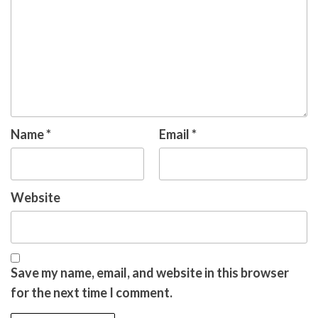
Name
*
Email
*
Website
Save my name, email, and website in this browser
for the next time I comment.