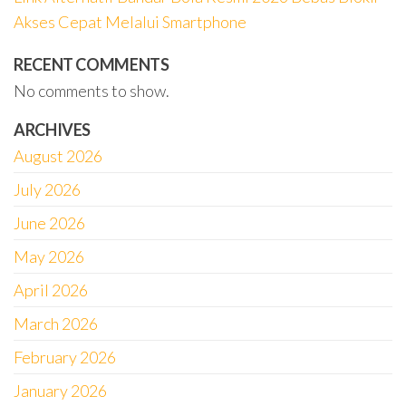
Akses Cepat Melalui Smartphone
RECENT COMMENTS
No comments to show.
ARCHIVES
August 2026
July 2026
June 2026
May 2026
April 2026
March 2026
February 2026
January 2026