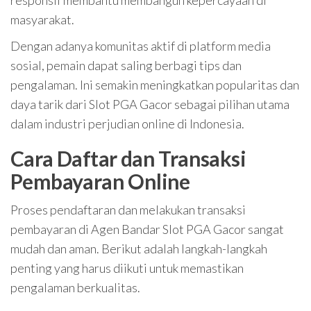
masyarakat.
Dengan adanya komunitas aktif di platform media
sosial, pemain dapat saling berbagi tips dan
pengalaman. Ini semakin meningkatkan popularitas dan
daya tarik dari Slot PGA Gacor sebagai pilihan utama
dalam industri perjudian online di Indonesia.
Cara Daftar dan Transaksi
Pembayaran Online
Proses pendaftaran dan melakukan transaksi
pembayaran di Agen Bandar Slot PGA Gacor sangat
mudah dan aman. Berikut adalah langkah-langkah
penting yang harus diikuti untuk memastikan
pengalaman berkualitas.