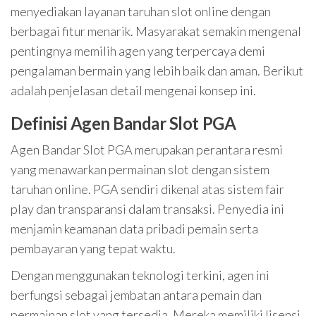
menyediakan layanan taruhan slot online dengan
berbagai fitur menarik. Masyarakat semakin mengenal
pentingnya memilih agen yang terpercaya demi
pengalaman bermain yang lebih baik dan aman. Berikut
adalah penjelasan detail mengenai konsep ini.
Definisi Agen Bandar Slot PGA
Agen Bandar Slot PGA merupakan perantara resmi
yang menawarkan permainan slot dengan sistem
taruhan online. PGA sendiri dikenal atas sistem fair
play dan transparansi dalam transaksi. Penyedia ini
menjamin keamanan data pribadi pemain serta
pembayaran yang tepat waktu.
Dengan menggunakan teknologi terkini, agen ini
berfungsi sebagai jembatan antara pemain dan
permainan slot yang tersedia. Mereka memiliki lisensi